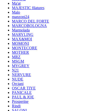
Ma'at
MAJESTIC filatures
Malo
manzoni24
MARCO DEL FORTE
MARCOBOLOGNA
Marmolada
MARYLING
MAX&MOI
MOMONI
MONTECORE
MOTHER
MRZ
MSGM
MYGREY
N21
NERVURE
NUDE
Orciani
OSCAR TIYE
PANICALE
PAUL & JOE
Prosperine
Rindi
SALONI