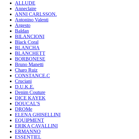
ALLUDE
Anneclaire
ANNI CARLSSON.
Antonino Valenti
Argesto
Baldan
BILANCIONI
Black Coral
BLANCHA
BLANCHETT
BORBONESE
Bruno Manetti
Charo Ruiz
CONSTANCE.C
Cruciani
D.U.K.E.
Denim Couture
DICE KAYEK
DOUCAL'S
DROMe
ELENA GHISELLINI
EQUIPMENT
ERIKA CAVALLINI
ERMANNO
ESSENTIEL