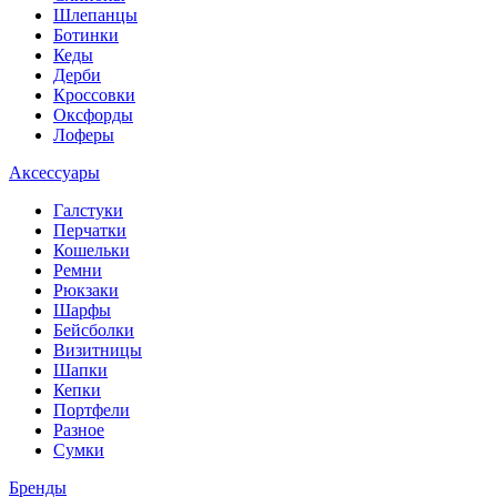
Шлепанцы
Ботинки
Кеды
Дерби
Кроссовки
Оксфорды
Лоферы
Аксессуары
Галстуки
Перчатки
Кошельки
Ремни
Рюкзаки
Шарфы
Бейсболки
Визитницы
Шапки
Кепки
Портфели
Разное
Сумки
Бренды