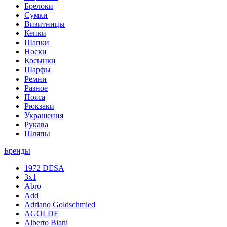
Брелоки
Сумки
Визитницы
Кепки
Шапки
Носки
Косынки
Шарфы
Ремни
Разное
Пояса
Рюкзаки
Украшения
Рукава
Шляпы
Бренды
1972 DESA
3x1
Abro
Add
Adriano Goldschmied
AGOLDE
Alberto Biani