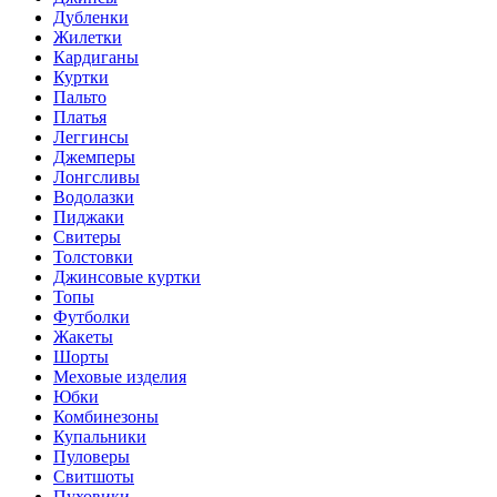
Дубленки
Жилетки
Кардиганы
Куртки
Пальто
Платья
Леггинсы
Джемперы
Лонгсливы
Водолазки
Пиджаки
Свитеры
Толстовки
Джинсовые куртки
Топы
Футболки
Жакеты
Шорты
Меховые изделия
Юбки
Комбинезоны
Купальники
Пуловеры
Свитшоты
Пуховики