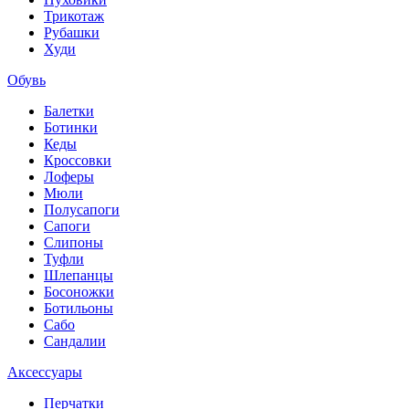
Трикотаж
Рубашки
Худи
Обувь
Балетки
Ботинки
Кеды
Кроссовки
Лоферы
Мюли
Полусапоги
Сапоги
Слипоны
Туфли
Шлепанцы
Босоножки
Ботильоны
Сабо
Сандалии
Аксессуары
Перчатки