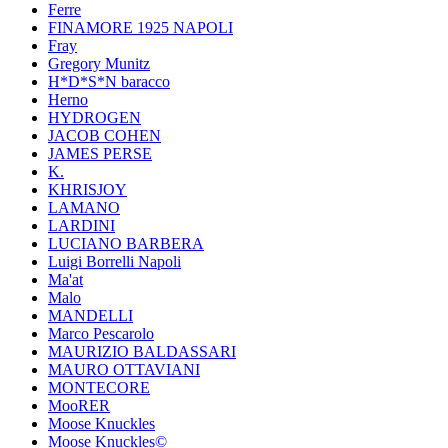
Ferre
FINAMORE 1925 NAPOLI
Fray
Gregory Munitz
H*D*S*N baracco
Herno
HYDROGEN
JACOB COHEN
JAMES PERSE
K.
KHRISJOY
LAMANO
LARDINI
LUCIANO BARBERA
Luigi Borrelli Napoli
Ma'at
Malo
MANDELLI
Marco Pescarolo
MAURIZIO BALDASSARI
MAURO OTTAVIANI
MONTECORE
MooRER
Moose Knuckles
Moose Knuckles©️