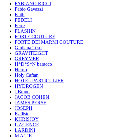
FABIANO RICCI
Fabio Gavazzi
Faith
FEDELI
Ferre
FLASHIN
FORTE COUTURE
FORTE DEI MARMI COUTURE
Giuliana Teso
GRAVITEIGHT
GREYMER
H*D*S*N baracco
Herno
Holy Caftan
HOTEL PARTICULIER
HYDROGEN
J Brand
JACOB COHEN
JAMES PERSE
JOSEPH
Kalliste
KHRISJOY
L'AGENCE
LARDINI
M A T E