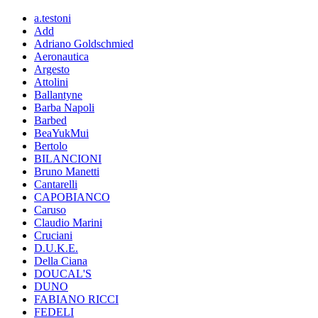
a.testoni
Add
Adriano Goldschmied
Aeronautica
Argesto
Attolini
Ballantyne
Barba Napoli
Barbed
BeaYukMui
Bertolo
BILANCIONI
Bruno Manetti
Cantarelli
CAPOBIANCO
Caruso
Claudio Marini
Cruciani
D.U.K.E.
Della Ciana
DOUCAL'S
DUNO
FABIANO RICCI
FEDELI