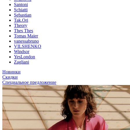
Santoni
Schiatti
Sebastian
Tak.Ori
Theory
Thes Thes
Tomas Maier
vanessabruno
VILSHENKO
Windsor
YesLondon
Zagliani
Новинки
Скидки
Специальное предложение