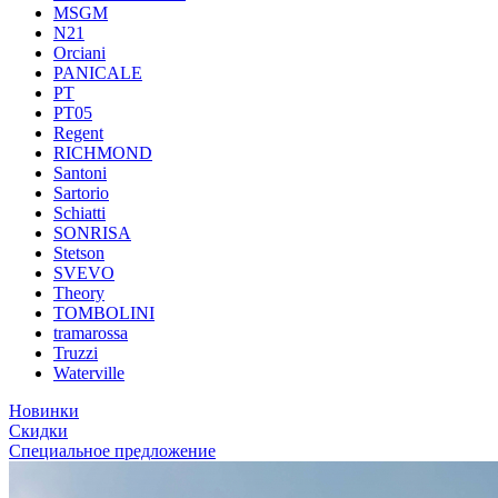
MSGM
N21
Orciani
PANICALE
PT
PT05
Regent
RICHMOND
Santoni
Sartorio
Schiatti
SONRISA
Stetson
SVEVO
Theory
TOMBOLINI
tramarossa
Truzzi
Waterville
Новинки
Скидки
Специальное предложение