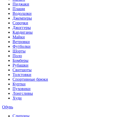
Пиджаки
Плащи
Водолазки
Джемперы
Сорочки
Джоггеры
Кардиганы
Майки
Ветровки
Футболки
Шорты
Поло
Бомберы
Рубашки
Свитшоты
Толстовки
Спортивные брюки
Куртки
Пуховики
Лонгсливы
Худи
Обувь
Слипоны