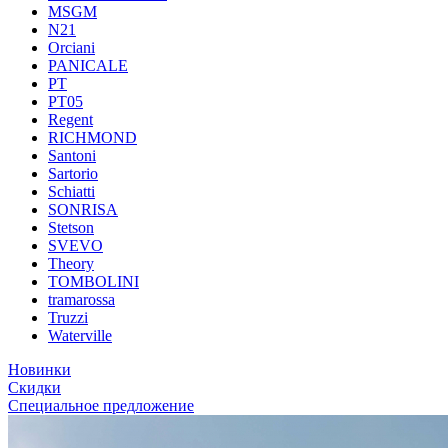
MSGM
N21
Orciani
PANICALE
PT
PT05
Regent
RICHMOND
Santoni
Sartorio
Schiatti
SONRISA
Stetson
SVEVO
Theory
TOMBOLINI
tramarossa
Truzzi
Waterville
Новинки
Скидки
Специальное предложение