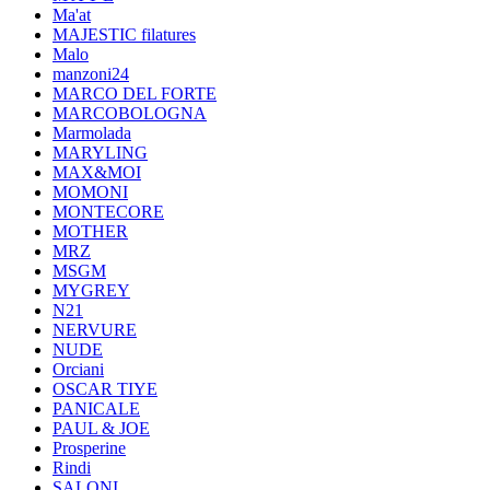
Ma'at
MAJESTIC filatures
Malo
manzoni24
MARCO DEL FORTE
MARCOBOLOGNA
Marmolada
MARYLING
MAX&MOI
MOMONI
MONTECORE
MOTHER
MRZ
MSGM
MYGREY
N21
NERVURE
NUDE
Orciani
OSCAR TIYE
PANICALE
PAUL & JOE
Prosperine
Rindi
SALONI