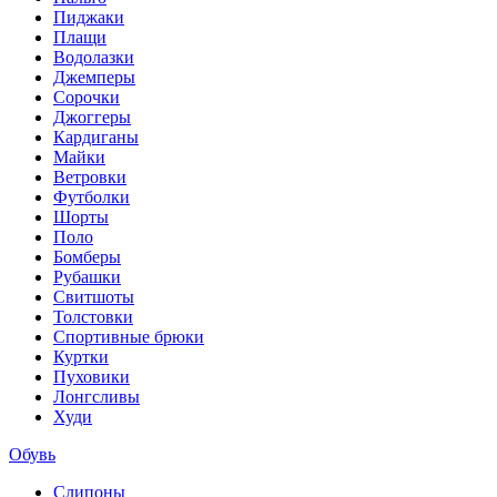
Пиджаки
Плащи
Водолазки
Джемперы
Сорочки
Джоггеры
Кардиганы
Майки
Ветровки
Футболки
Шорты
Поло
Бомберы
Рубашки
Свитшоты
Толстовки
Спортивные брюки
Куртки
Пуховики
Лонгсливы
Худи
Обувь
Слипоны