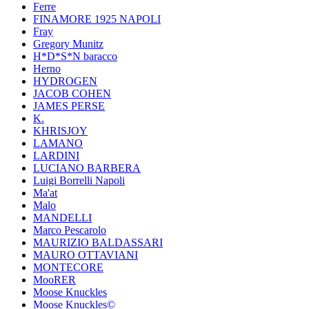
Ferre
FINAMORE 1925 NAPOLI
Fray
Gregory Munitz
H*D*S*N baracco
Herno
HYDROGEN
JACOB COHEN
JAMES PERSE
K.
KHRISJOY
LAMANO
LARDINI
LUCIANO BARBERA
Luigi Borrelli Napoli
Ma'at
Malo
MANDELLI
Marco Pescarolo
MAURIZIO BALDASSARI
MAURO OTTAVIANI
MONTECORE
MooRER
Moose Knuckles
Moose Knuckles©️