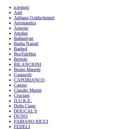
a.testoni
Add
Adriano Goldschmied
Aeronautica
Argesto
Attolini
Ballantyne
Barba Napoli
Barbed
BeaYukMui
Bertolo
BILANCIONI
Bruno Manetti
Cantarelli
CAPOBIANCO
Caruso
Claudio Marini
Cruciani
D.U.K.E.
Della Ciana
DOUCAL'S
DUNO
FABIANO RICCI
FEDELI