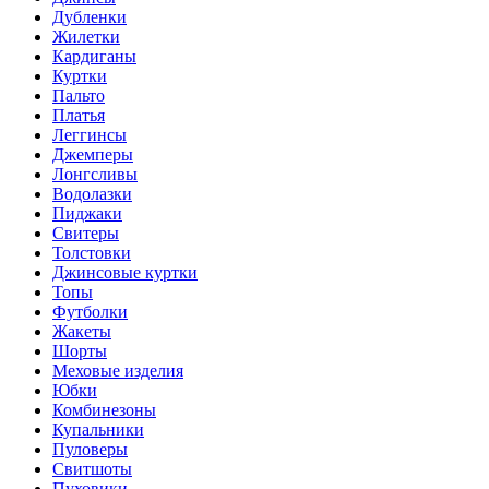
Дубленки
Жилетки
Кардиганы
Куртки
Пальто
Платья
Леггинсы
Джемперы
Лонгсливы
Водолазки
Пиджаки
Свитеры
Толстовки
Джинсовые куртки
Топы
Футболки
Жакеты
Шорты
Меховые изделия
Юбки
Комбинезоны
Купальники
Пуловеры
Свитшоты
Пуховики