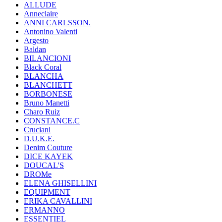
ALLUDE
Anneclaire
ANNI CARLSSON.
Antonino Valenti
Argesto
Baldan
BILANCIONI
Black Coral
BLANCHA
BLANCHETT
BORBONESE
Bruno Manetti
Charo Ruiz
CONSTANCE.C
Cruciani
D.U.K.E.
Denim Couture
DICE KAYEK
DOUCAL'S
DROMe
ELENA GHISELLINI
EQUIPMENT
ERIKA CAVALLINI
ERMANNO
ESSENTIEL