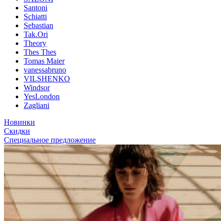
Santoni
Schiatti
Sebastian
Tak.Ori
Theory
Thes Thes
Tomas Maier
vanessabruno
VILSHENKO
Windsor
YesLondon
Zagliani
Новинки
Скидки
Специальное предложение