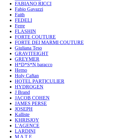
FABIANO RICCI
Fabio Gavazzi
Faith
FEDELI
Ferre
FLASHIN
FORTE COUTURE
FORTE DEI MARMI COUTURE
Giuliana Teso
GRAVITEIGHT
GREYMER
H*D*S*N baracco
Herno
Holy Caftan
HOTEL PARTICULIER
HYDROGEN
J Brand
JACOB COHEN
JAMES PERSE
JOSEPH
Kalliste
KHRISJOY
L'AGENCE
LARDINI
M A T E