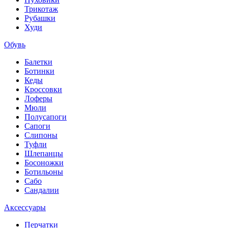
Трикотаж
Рубашки
Худи
Обувь
Балетки
Ботинки
Кеды
Кроссовки
Лоферы
Мюли
Полусапоги
Сапоги
Слипоны
Туфли
Шлепанцы
Босоножки
Ботильоны
Сабо
Сандалии
Аксессуары
Перчатки