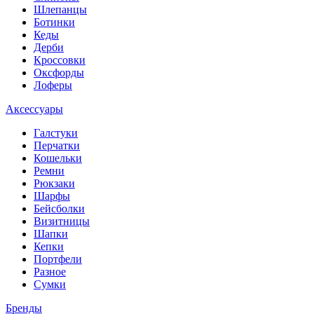
Шлепанцы
Ботинки
Кеды
Дерби
Кроссовки
Оксфорды
Лоферы
Аксессуары
Галстуки
Перчатки
Кошельки
Ремни
Рюкзаки
Шарфы
Бейсболки
Визитницы
Шапки
Кепки
Портфели
Разное
Сумки
Бренды