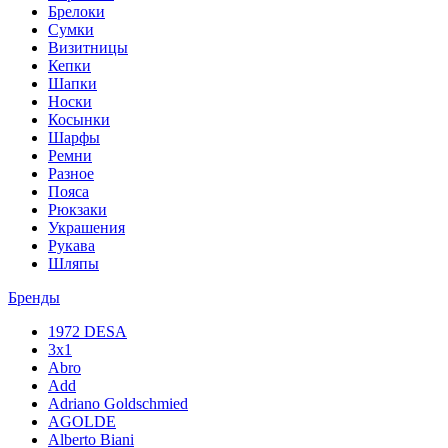
Брелоки
Сумки
Визитницы
Кепки
Шапки
Носки
Косынки
Шарфы
Ремни
Разное
Пояса
Рюкзаки
Украшения
Рукава
Шляпы
Бренды
1972 DESA
3x1
Abro
Add
Adriano Goldschmied
AGOLDE
Alberto Biani