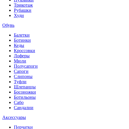
Трикотаж
Рубашки
Худи
Обувь
Балетки
Ботинки
Кеды
Кроссовки
Лоферы
Мюли
Полусапоги
Сапоги
Слипоны
Туфли
Шлепанцы
Босоножки
Ботильоны
Сабо
Сандалии
Аксессуары
Перчатки