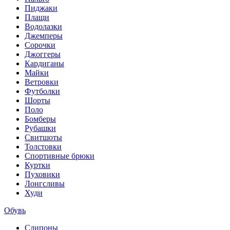
Пиджаки
Плащи
Водолазки
Джемперы
Сорочки
Джоггеры
Кардиганы
Майки
Ветровки
Футболки
Шорты
Поло
Бомберы
Рубашки
Свитшоты
Толстовки
Спортивные брюки
Куртки
Пуховики
Лонгсливы
Худи
Обувь
Слипоны