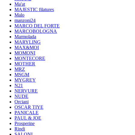
Ma'at
MAJESTIC filatures
Malo
manzoni24
MARCO DEL FORTE
MARCOBOLOGNA
Marmolada
MARYLING
MAX&MOI
MOMONI
MONTECORE
MOTHER
MRZ
MSGM
MYGREY
N21
NERVURE
NUDE
Orciani
OSCAR TIYE
PANICALE
PAUL & JOE
Prosperine
Rindi
SALONI