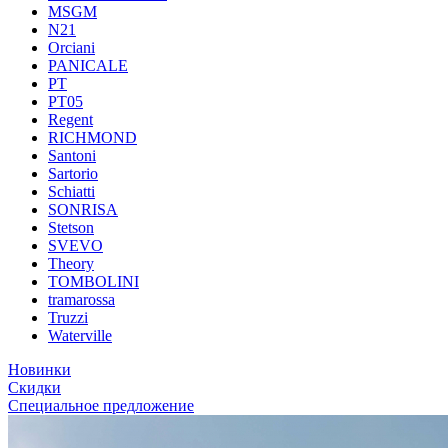
MSGM
N21
Orciani
PANICALE
PT
PT05
Regent
RICHMOND
Santoni
Sartorio
Schiatti
SONRISA
Stetson
SVEVO
Theory
TOMBOLINI
tramarossa
Truzzi
Waterville
Новинки
Скидки
Специальное предложение