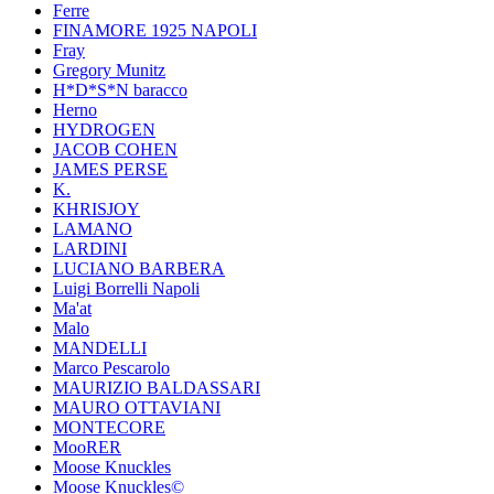
Ferre
FINAMORE 1925 NAPOLI
Fray
Gregory Munitz
H*D*S*N baracco
Herno
HYDROGEN
JACOB COHEN
JAMES PERSE
K.
KHRISJOY
LAMANO
LARDINI
LUCIANO BARBERA
Luigi Borrelli Napoli
Ma'at
Malo
MANDELLI
Marco Pescarolo
MAURIZIO BALDASSARI
MAURO OTTAVIANI
MONTECORE
MooRER
Moose Knuckles
Moose Knuckles©️