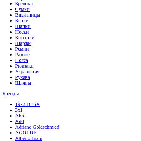
Брелоки
Сумки
Визитницы
Кепки
Шапки
Носки
Косынки
Шарфы
Ремни
Разное
Пояса
Рюкзаки
Украшения
Рукава
Шляпы
Бренды
1972 DESA
3x1
Abro
Add
Adriano Goldschmied
AGOLDE
Alberto Biani