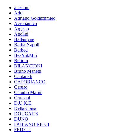
a.testoni
Add
Adriano Goldschmied
Aeronautica
Argesto
Attolini
Ballantyne
Barba Napoli
Barbed
BeaYukMui
Bertolo
BILANCIONI
Bruno Manetti
Cantarelli
CAPOBIANCO
Caruso
Claudio Marini
Cruciani
D.U.K.E.
Della Ciana
DOUCAL'S
DUNO
FABIANO RICCI
FEDELI