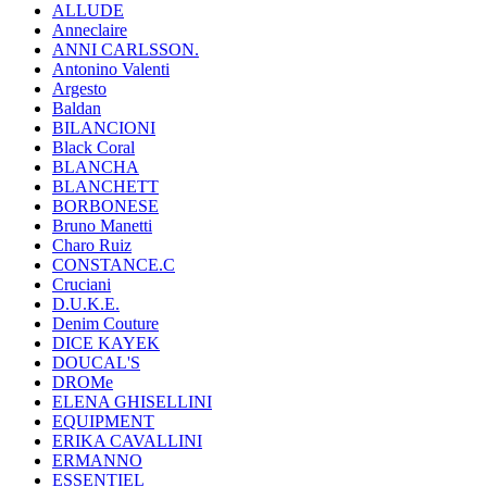
ALLUDE
Anneclaire
ANNI CARLSSON.
Antonino Valenti
Argesto
Baldan
BILANCIONI
Black Coral
BLANCHA
BLANCHETT
BORBONESE
Bruno Manetti
Charo Ruiz
CONSTANCE.C
Cruciani
D.U.K.E.
Denim Couture
DICE KAYEK
DOUCAL'S
DROMe
ELENA GHISELLINI
EQUIPMENT
ERIKA CAVALLINI
ERMANNO
ESSENTIEL