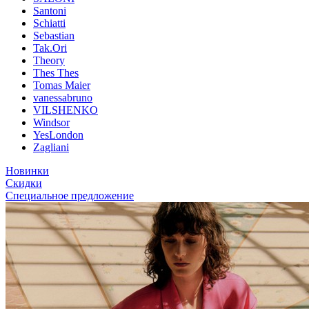
Santoni
Schiatti
Sebastian
Tak.Ori
Theory
Thes Thes
Tomas Maier
vanessabruno
VILSHENKO
Windsor
YesLondon
Zagliani
Новинки
Скидки
Специальное предложение