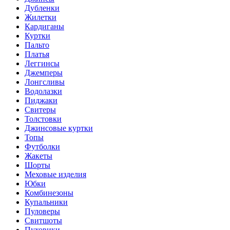
Дубленки
Жилетки
Кардиганы
Куртки
Пальто
Платья
Леггинсы
Джемперы
Лонгсливы
Водолазки
Пиджаки
Свитеры
Толстовки
Джинсовые куртки
Топы
Футболки
Жакеты
Шорты
Меховые изделия
Юбки
Комбинезоны
Купальники
Пуловеры
Свитшоты
Пуховики