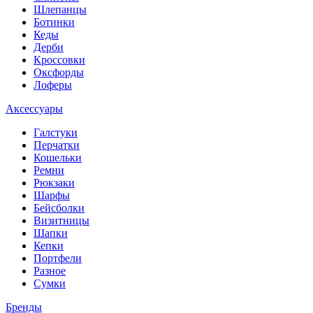
Шлепанцы
Ботинки
Кеды
Дерби
Кроссовки
Оксфорды
Лоферы
Аксессуары
Галстуки
Перчатки
Кошельки
Ремни
Рюкзаки
Шарфы
Бейсболки
Визитницы
Шапки
Кепки
Портфели
Разное
Сумки
Бренды