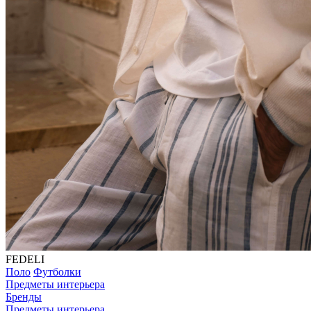
FEDELI
Поло
Футболки
Предметы интерьера
Бренды
Предметы интерьера