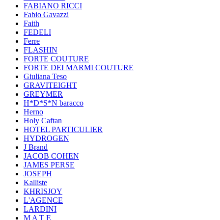
FABIANO RICCI
Fabio Gavazzi
Faith
FEDELI
Ferre
FLASHIN
FORTE COUTURE
FORTE DEI MARMI COUTURE
Giuliana Teso
GRAVITEIGHT
GREYMER
H*D*S*N baracco
Herno
Holy Caftan
HOTEL PARTICULIER
HYDROGEN
J Brand
JACOB COHEN
JAMES PERSE
JOSEPH
Kalliste
KHRISJOY
L'AGENCE
LARDINI
M A T E