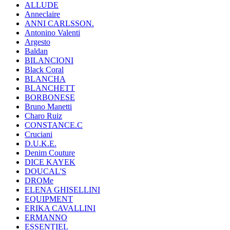
ALLUDE
Anneclaire
ANNI CARLSSON.
Antonino Valenti
Argesto
Baldan
BILANCIONI
Black Coral
BLANCHA
BLANCHETT
BORBONESE
Bruno Manetti
Charo Ruiz
CONSTANCE.C
Cruciani
D.U.K.E.
Denim Couture
DICE KAYEK
DOUCAL'S
DROMe
ELENA GHISELLINI
EQUIPMENT
ERIKA CAVALLINI
ERMANNO
ESSENTIEL