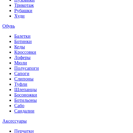
Трикотаж
Рубашки
Худи
Обувь
Балетки
Ботинки
Кеды
Кроссовки
Лоферы
Мюли
Полусапоги
Сапоги
Слипоны
Туфли
Шлепанцы
Босоножки
Ботильоны
Сабо
Сандалии
Аксессуары
Перчатки