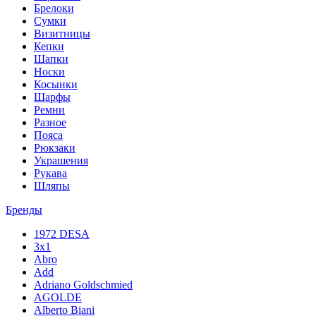
Брелоки
Сумки
Визитницы
Кепки
Шапки
Носки
Косынки
Шарфы
Ремни
Разное
Пояса
Рюкзаки
Украшения
Рукава
Шляпы
Бренды
1972 DESA
3x1
Abro
Add
Adriano Goldschmied
AGOLDE
Alberto Biani