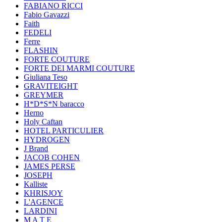
FABIANO RICCI
Fabio Gavazzi
Faith
FEDELI
Ferre
FLASHIN
FORTE COUTURE
FORTE DEI MARMI COUTURE
Giuliana Teso
GRAVITEIGHT
GREYMER
H*D*S*N baracco
Herno
Holy Caftan
HOTEL PARTICULIER
HYDROGEN
J Brand
JACOB COHEN
JAMES PERSE
JOSEPH
Kalliste
KHRISJOY
L'AGENCE
LARDINI
M A T E