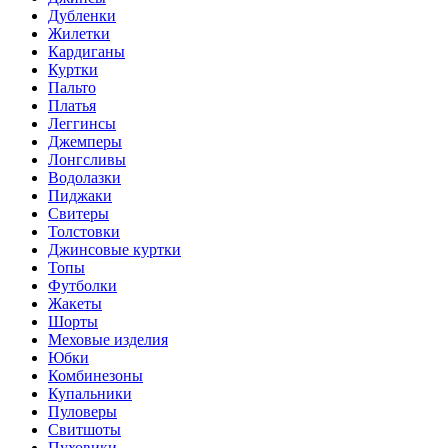
Дубленки
Жилетки
Кардиганы
Куртки
Пальто
Платья
Леггинсы
Джемперы
Лонгсливы
Водолазки
Пиджаки
Свитеры
Толстовки
Джинсовые куртки
Топы
Футболки
Жакеты
Шорты
Меховые изделия
Юбки
Комбинезоны
Купальники
Пуловеры
Свитшоты
Пуховики