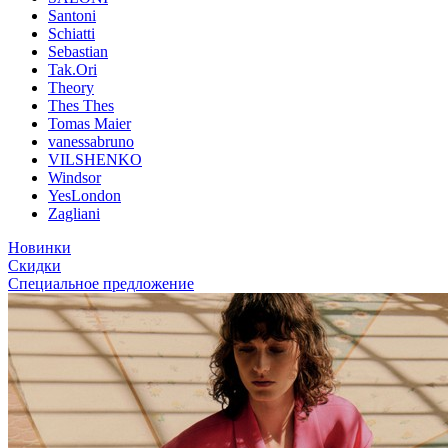
Santoni
Schiatti
Sebastian
Tak.Ori
Theory
Thes Thes
Tomas Maier
vanessabruno
VILSHENKO
Windsor
YesLondon
Zagliani
Новинки
Скидки
Специальное предложение