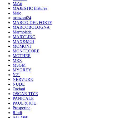
Ma'at
MAJESTIC filatures
Malo
manzoni24
MARCO DEL FORTE
MARCOBOLOGNA
Marmolada
MARYLING
MAX&MOI
MOMONI
MONTECORE
MOTHER
MRZ
MSGM
MYGREY
N21
NERVURE
NUDE
Orciani
OSCAR TIYE
PANICALE
PAUL & JOE
Prosperine
Rindi
SALONI