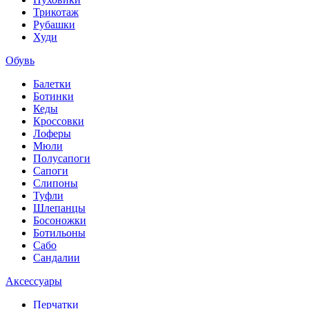
Трикотаж
Рубашки
Худи
Обувь
Балетки
Ботинки
Кеды
Кроссовки
Лоферы
Мюли
Полусапоги
Сапоги
Слипоны
Туфли
Шлепанцы
Босоножки
Ботильоны
Сабо
Сандалии
Аксессуары
Перчатки