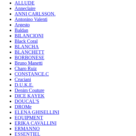
ALLUDE
Anneclaire
ANNI CARLSSON.
Antonino Valenti
Argesto
Baldan
BILANCIONI
Black Coral
BLANCHA
BLANCHETT
BORBONESE
Bruno Manetti
Charo Ruiz
CONSTANCE.C
Cruciani
D.U.K.E.
Denim Couture
DICE KAYEK
DOUCAL'S
DROMe
ELENA GHISELLINI
EQUIPMENT
ERIKA CAVALLINI
ERMANNO
ESSENTIEL