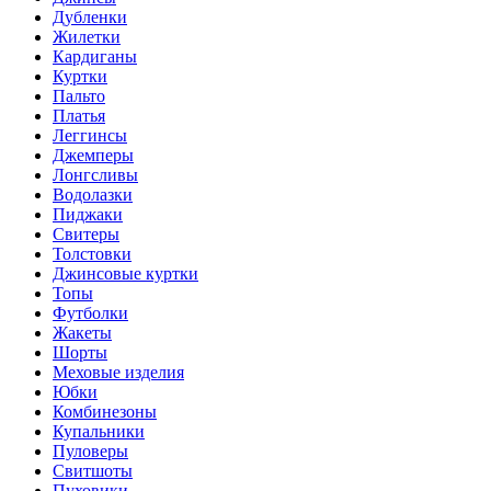
Дубленки
Жилетки
Кардиганы
Куртки
Пальто
Платья
Леггинсы
Джемперы
Лонгсливы
Водолазки
Пиджаки
Свитеры
Толстовки
Джинсовые куртки
Топы
Футболки
Жакеты
Шорты
Меховые изделия
Юбки
Комбинезоны
Купальники
Пуловеры
Свитшоты
Пуховики