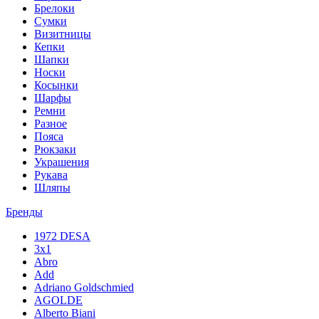
Брелоки
Сумки
Визитницы
Кепки
Шапки
Носки
Косынки
Шарфы
Ремни
Разное
Пояса
Рюкзаки
Украшения
Рукава
Шляпы
Бренды
1972 DESA
3x1
Abro
Add
Adriano Goldschmied
AGOLDE
Alberto Biani