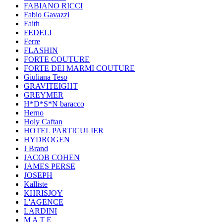
FABIANO RICCI
Fabio Gavazzi
Faith
FEDELI
Ferre
FLASHIN
FORTE COUTURE
FORTE DEI MARMI COUTURE
Giuliana Teso
GRAVITEIGHT
GREYMER
H*D*S*N baracco
Herno
Holy Caftan
HOTEL PARTICULIER
HYDROGEN
J Brand
JACOB COHEN
JAMES PERSE
JOSEPH
Kalliste
KHRISJOY
L'AGENCE
LARDINI
M A T E