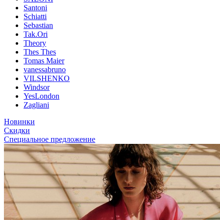
Santoni
Schiatti
Sebastian
Tak.Ori
Theory
Thes Thes
Tomas Maier
vanessabruno
VILSHENKO
Windsor
YesLondon
Zagliani
Новинки
Скидки
Специальное предложение