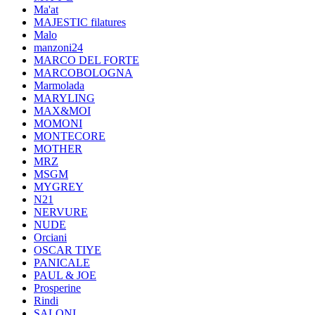
Ma'at
MAJESTIC filatures
Malo
manzoni24
MARCO DEL FORTE
MARCOBOLOGNA
Marmolada
MARYLING
MAX&MOI
MOMONI
MONTECORE
MOTHER
MRZ
MSGM
MYGREY
N21
NERVURE
NUDE
Orciani
OSCAR TIYE
PANICALE
PAUL & JOE
Prosperine
Rindi
SALONI