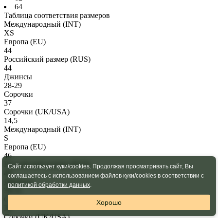
64
Таблица соответствия размеров
Международный
(INT)
XS
Европа
(EU)
44
Российский размер
(RUS)
44
Джинсы
28-29
Сорочки
37
Сорочки
(UK/USA)
14,5
Международный
(INT)
S
Европа
(EU)
46
Российский размер
(RUS)
Сайт использует куки/cookies. Продолжая просматривать сайт, Вы
46
соглашаетесь с использованием файлов куки/cookies в соответствии с
Джинсы
политикой обработки данных
.
30-31
Сорочки
Хорошо
38
Сорочки
(UK/USA)