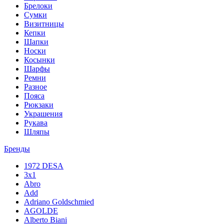
Брелоки
Сумки
Визитницы
Кепки
Шапки
Носки
Косынки
Шарфы
Ремни
Разное
Пояса
Рюкзаки
Украшения
Рукава
Шляпы
Бренды
1972 DESA
3x1
Abro
Add
Adriano Goldschmied
AGOLDE
Alberto Biani