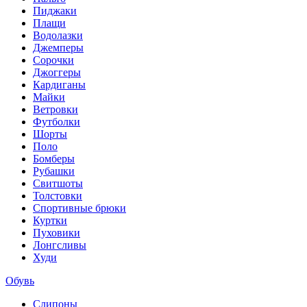
Пиджаки
Плащи
Водолазки
Джемперы
Сорочки
Джоггеры
Кардиганы
Майки
Ветровки
Футболки
Шорты
Поло
Бомберы
Рубашки
Свитшоты
Толстовки
Спортивные брюки
Куртки
Пуховики
Лонгсливы
Худи
Обувь
Слипоны