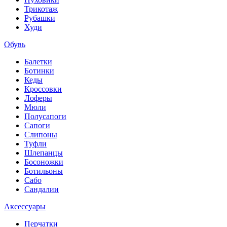
Трикотаж
Рубашки
Худи
Обувь
Балетки
Ботинки
Кеды
Кроссовки
Лоферы
Мюли
Полусапоги
Сапоги
Слипоны
Туфли
Шлепанцы
Босоножки
Ботильоны
Сабо
Сандалии
Аксессуары
Перчатки