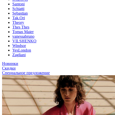
Santoni
Schiatti
Sebastian
Tak.Ori
Theory
Thes Thes
Tomas Maier
vanessabruno
VILSHENKO
Windsor
YesLondon
Zagliani
Новинки
Скидки
Специальное предложение