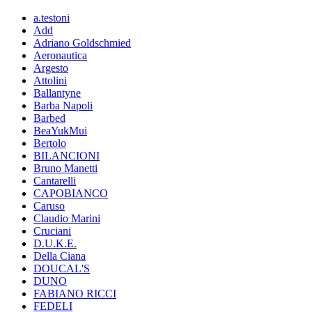
a.testoni
Add
Adriano Goldschmied
Aeronautica
Argesto
Attolini
Ballantyne
Barba Napoli
Barbed
BeaYukMui
Bertolo
BILANCIONI
Bruno Manetti
Cantarelli
CAPOBIANCO
Caruso
Claudio Marini
Cruciani
D.U.K.E.
Della Ciana
DOUCAL'S
DUNO
FABIANO RICCI
FEDELI