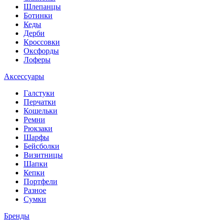
Шлепанцы
Ботинки
Кеды
Дерби
Кроссовки
Оксфорды
Лоферы
Аксессуары
Галстуки
Перчатки
Кошельки
Ремни
Рюкзаки
Шарфы
Бейсболки
Визитницы
Шапки
Кепки
Портфели
Разное
Сумки
Бренды