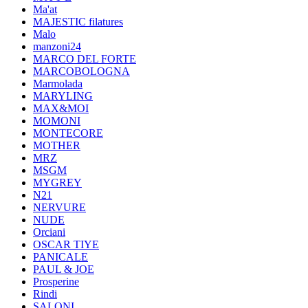
Ma'at
MAJESTIC filatures
Malo
manzoni24
MARCO DEL FORTE
MARCOBOLOGNA
Marmolada
MARYLING
MAX&MOI
MOMONI
MONTECORE
MOTHER
MRZ
MSGM
MYGREY
N21
NERVURE
NUDE
Orciani
OSCAR TIYE
PANICALE
PAUL & JOE
Prosperine
Rindi
SALONI