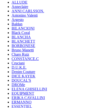
ALLUDE
Anneclaire
ANNI CARLSSON.
Antonino Valenti
Argesto
Baldan
BILANCIONI
Black Coral
BLANCHA
BLANCHETT
BORBONESE
Bruno Manetti
Charo Ruiz
CONSTANCE.C
Cruciani
D.U.K.E.
Denim Couture
DICE KAYEK
DOUCAL'S
DROMe
ELENA GHISELLINI
EQUIPMENT
ERIKA CAVALLINI
ERMANNO
ESSENTIEL