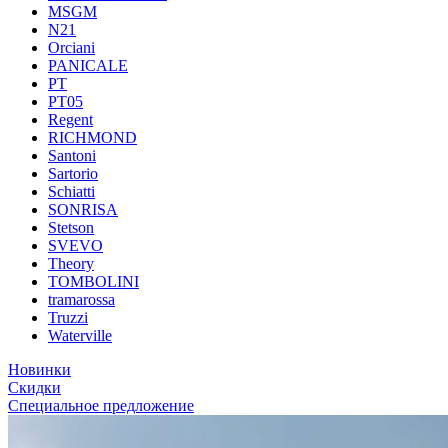
MSGM
N21
Orciani
PANICALE
PT
PT05
Regent
RICHMOND
Santoni
Sartorio
Schiatti
SONRISA
Stetson
SVEVO
Theory
TOMBOLINI
tramarossa
Truzzi
Waterville
Новинки
Скидки
Специальное предложение