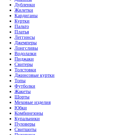
Дубленки
Жилетки
Кардиганы
Куртки
Пальто
Платья
Леггинсы
Джемперы
Лонгсливы
Водолазки
Пиджаки
Свитеры
Толстовки
Джинсовые куртки
Топы
Футболки
Жакеты
Шорты
Меховые изделия
Юбки
Комбинезоны
Купальники
Пуловеры
Свитшоты
Пуховики