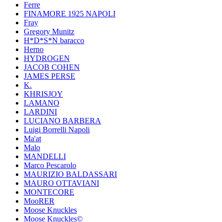
Ferre
FINAMORE 1925 NAPOLI
Fray
Gregory Munitz
H*D*S*N baracco
Herno
HYDROGEN
JACOB COHEN
JAMES PERSE
K.
KHRISJOY
LAMANO
LARDINI
LUCIANO BARBERA
Luigi Borrelli Napoli
Ma'at
Malo
MANDELLI
Marco Pescarolo
MAURIZIO BALDASSARI
MAURO OTTAVIANI
MONTECORE
MooRER
Moose Knuckles
Moose Knuckles©️