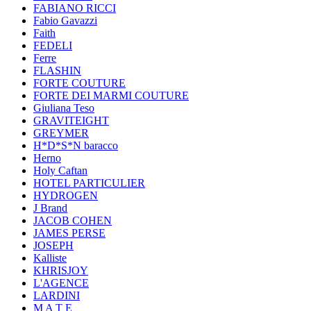
FABIANO RICCI
Fabio Gavazzi
Faith
FEDELI
Ferre
FLASHIN
FORTE COUTURE
FORTE DEI MARMI COUTURE
Giuliana Teso
GRAVITEIGHT
GREYMER
H*D*S*N baracco
Herno
Holy Caftan
HOTEL PARTICULIER
HYDROGEN
J Brand
JACOB COHEN
JAMES PERSE
JOSEPH
Kalliste
KHRISJOY
L'AGENCE
LARDINI
M A T E