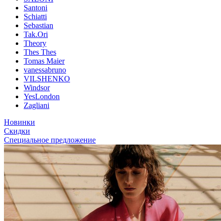
Santoni
Schiatti
Sebastian
Tak.Ori
Theory
Thes Thes
Tomas Maier
vanessabruno
VILSHENKO
Windsor
YesLondon
Zagliani
Новинки
Скидки
Специальное предложение