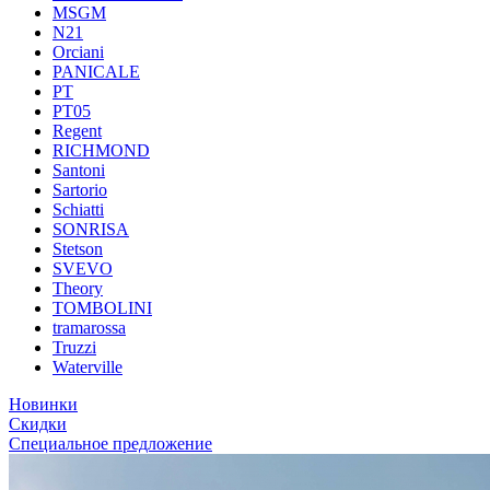
MSGM
N21
Orciani
PANICALE
PT
PT05
Regent
RICHMOND
Santoni
Sartorio
Schiatti
SONRISA
Stetson
SVEVO
Theory
TOMBOLINI
tramarossa
Truzzi
Waterville
Новинки
Скидки
Специальное предложение