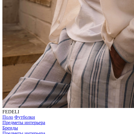
FEDELI
Поло
Футболки
Предметы интерьера
Бренды
Предметы интерьера