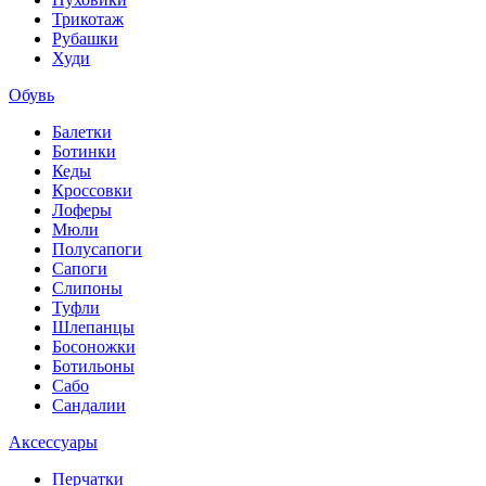
Трикотаж
Рубашки
Худи
Обувь
Балетки
Ботинки
Кеды
Кроссовки
Лоферы
Мюли
Полусапоги
Сапоги
Слипоны
Туфли
Шлепанцы
Босоножки
Ботильоны
Сабо
Сандалии
Аксессуары
Перчатки