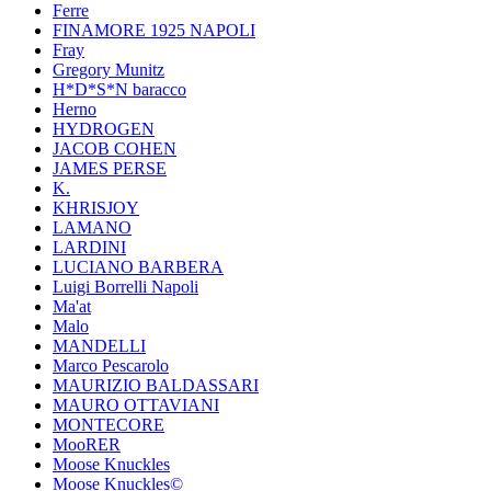
Ferre
FINAMORE 1925 NAPOLI
Fray
Gregory Munitz
H*D*S*N baracco
Herno
HYDROGEN
JACOB COHEN
JAMES PERSE
K.
KHRISJOY
LAMANO
LARDINI
LUCIANO BARBERA
Luigi Borrelli Napoli
Ma'at
Malo
MANDELLI
Marco Pescarolo
MAURIZIO BALDASSARI
MAURO OTTAVIANI
MONTECORE
MooRER
Moose Knuckles
Moose Knuckles©️