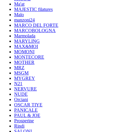
Ma'at
MAJESTIC filatures
Malo
manzoni24
MARCO DEL FORTE
MARCOBOLOGNA
Marmolada
MARYLING
MAX&MOI
MOMONI
MONTECORE
MOTHER
MRZ
MSGM
MYGREY
N21
NERVURE
NUDE
Orciani
OSCAR TIYE
PANICALE
PAUL & JOE
Prosperine
Rindi
SALONI