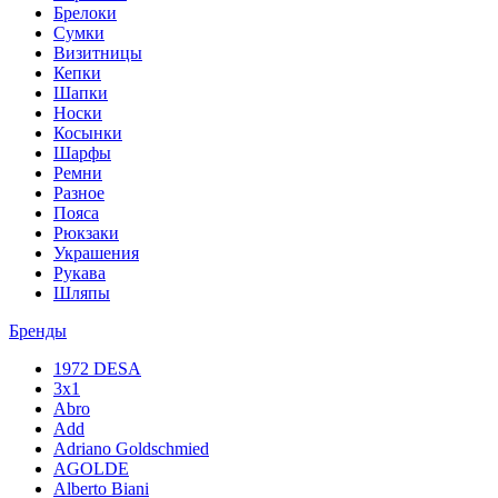
Брелоки
Сумки
Визитницы
Кепки
Шапки
Носки
Косынки
Шарфы
Ремни
Разное
Пояса
Рюкзаки
Украшения
Рукава
Шляпы
Бренды
1972 DESA
3x1
Abro
Add
Adriano Goldschmied
AGOLDE
Alberto Biani