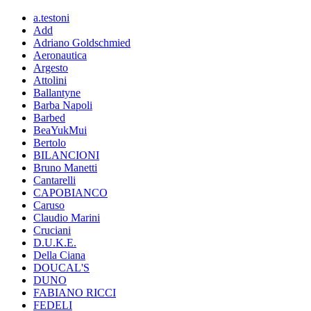
a.testoni
Add
Adriano Goldschmied
Aeronautica
Argesto
Attolini
Ballantyne
Barba Napoli
Barbed
BeaYukMui
Bertolo
BILANCIONI
Bruno Manetti
Cantarelli
CAPOBIANCO
Caruso
Claudio Marini
Cruciani
D.U.K.E.
Della Ciana
DOUCAL'S
DUNO
FABIANO RICCI
FEDELI