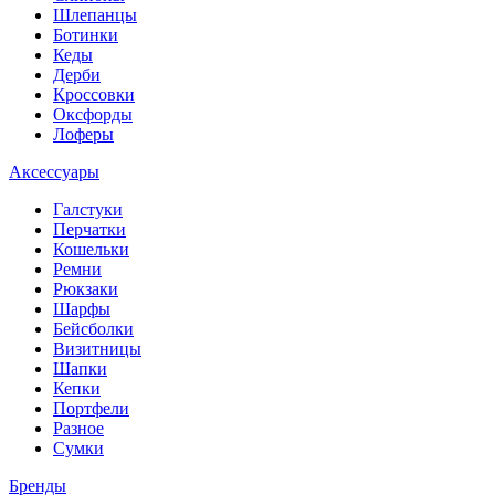
Шлепанцы
Ботинки
Кеды
Дерби
Кроссовки
Оксфорды
Лоферы
Аксессуары
Галстуки
Перчатки
Кошельки
Ремни
Рюкзаки
Шарфы
Бейсболки
Визитницы
Шапки
Кепки
Портфели
Разное
Сумки
Бренды