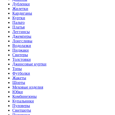
Дубленки
Жилетки
Кардиганы
Куртки
Пальто
Платья
Леггинсы
Джемперы
Лонгсливы
Водолазки
Пиджаки
Свитеры
Толстовки
Джинсовые куртки
Топы
Футболки
Жакеты
Шорты
Меховые изделия
Юбки
Комбинезоны
Купальники
Пуловеры
Свитшоты
Пуховики