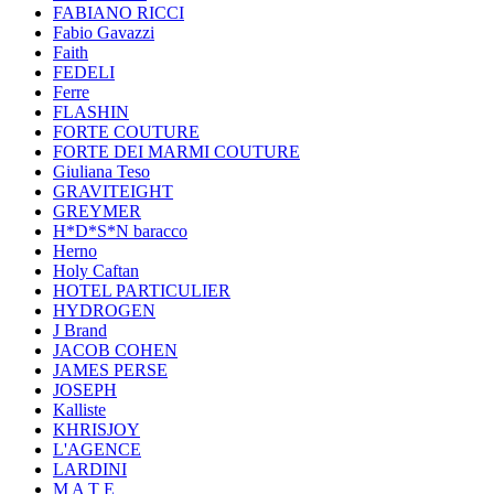
FABIANO RICCI
Fabio Gavazzi
Faith
FEDELI
Ferre
FLASHIN
FORTE COUTURE
FORTE DEI MARMI COUTURE
Giuliana Teso
GRAVITEIGHT
GREYMER
H*D*S*N baracco
Herno
Holy Caftan
HOTEL PARTICULIER
HYDROGEN
J Brand
JACOB COHEN
JAMES PERSE
JOSEPH
Kalliste
KHRISJOY
L'AGENCE
LARDINI
M A T E