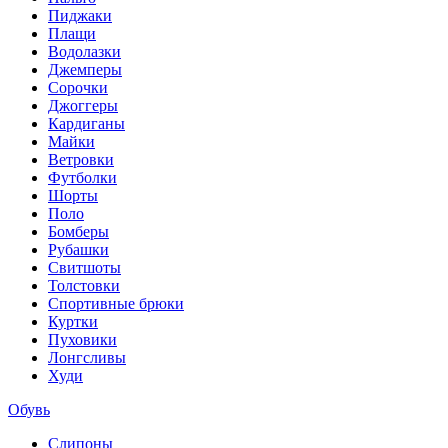
Пиджаки
Плащи
Водолазки
Джемперы
Сорочки
Джоггеры
Кардиганы
Майки
Ветровки
Футболки
Шорты
Поло
Бомберы
Рубашки
Свитшоты
Толстовки
Спортивные брюки
Куртки
Пуховики
Лонгсливы
Худи
Обувь
Слипоны