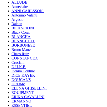
ALLUDE
Anneclaire
ANNI CARLSSON.
Antonino Valenti
Argesto
Baldan
BILANCIONI
Black Coral
BLANCHA
BLANCHETT
BORBONESE
Bruno Manetti
Charo Ruiz
CONSTANCE.C
Cruciani
D.U.K.E.
Denim Couture
DICE KAYEK
DOUCAL'S
DROMe
ELENA GHISELLINI
EQUIPMENT
ERIKA CAVALLINI
ERMANNO
ESSENTIEL