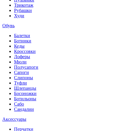
Трикотаж
Рубашки
Худи
Обувь
Балетки
Ботинки
Кеды
Кроссовки
Лоферы
Мюли
Полусапоги
Сапоги
Слипоны
Туфли
Шлепанцы
Босоножки
Ботильоны
Сабо
Сандалии
Аксессуары
Перчатки