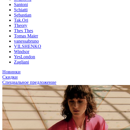
Santoni
Schiatti
Sebastian
Tak.Ori
Theory
Thes Thes
Tomas Maier
vanessabruno
VILSHENKO
Windsor
YesLondon
Zagliani
Новинки
Скидки
Специальное предложение