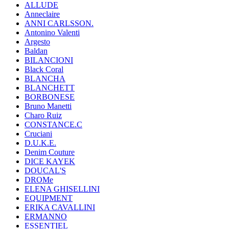
ALLUDE
Anneclaire
ANNI CARLSSON.
Antonino Valenti
Argesto
Baldan
BILANCIONI
Black Coral
BLANCHA
BLANCHETT
BORBONESE
Bruno Manetti
Charo Ruiz
CONSTANCE.C
Cruciani
D.U.K.E.
Denim Couture
DICE KAYEK
DOUCAL'S
DROMe
ELENA GHISELLINI
EQUIPMENT
ERIKA CAVALLINI
ERMANNO
ESSENTIEL