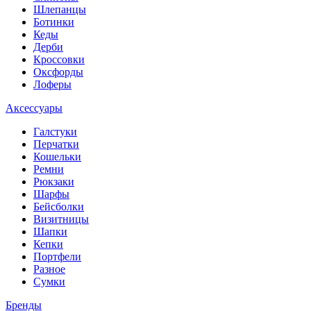
Шлепанцы
Ботинки
Кеды
Дерби
Кроссовки
Оксфорды
Лоферы
Аксессуары
Галстуки
Перчатки
Кошельки
Ремни
Рюкзаки
Шарфы
Бейсболки
Визитницы
Шапки
Кепки
Портфели
Разное
Сумки
Бренды