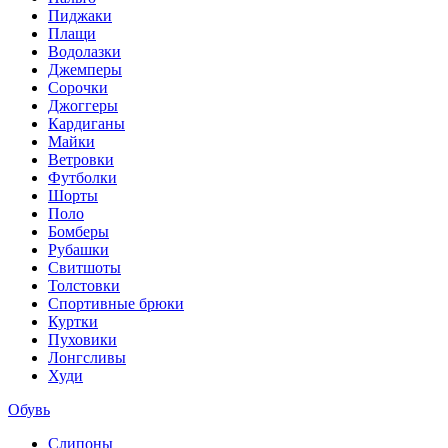
Пиджаки
Плащи
Водолазки
Джемперы
Сорочки
Джоггеры
Кардиганы
Майки
Ветровки
Футболки
Шорты
Поло
Бомберы
Рубашки
Свитшоты
Толстовки
Спортивные брюки
Куртки
Пуховики
Лонгсливы
Худи
Обувь
Слипоны