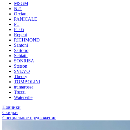
MSGM
N21
Orciani
PANICALE
PT
PT05
Regent
RICHMOND
Santoni
Sartorio
Schiatti
SONRISA
Stetson
SVEVO
Theory
TOMBOLINI
tramarossa
Truzzi
Waterville
Новинки
Скидки
Специальное предложение