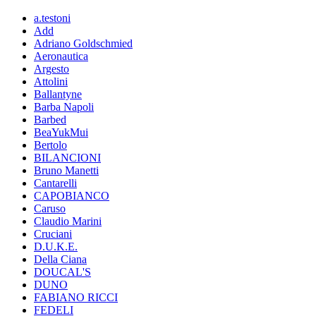
a.testoni
Add
Adriano Goldschmied
Aeronautica
Argesto
Attolini
Ballantyne
Barba Napoli
Barbed
BeaYukMui
Bertolo
BILANCIONI
Bruno Manetti
Cantarelli
CAPOBIANCO
Caruso
Claudio Marini
Cruciani
D.U.K.E.
Della Ciana
DOUCAL'S
DUNO
FABIANO RICCI
FEDELI