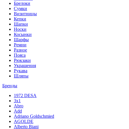
Брелоки
Сумки
Визитницы
Кепки
Шапки
Носки
Косынки
Шарфы
Ремни
Разное
Пояса
Рюкзаки
Украшения
Рукава
Шляпы
Бренды
1972 DESA
3x1
Abro
Add
Adriano Goldschmied
AGOLDE
Alberto Biani