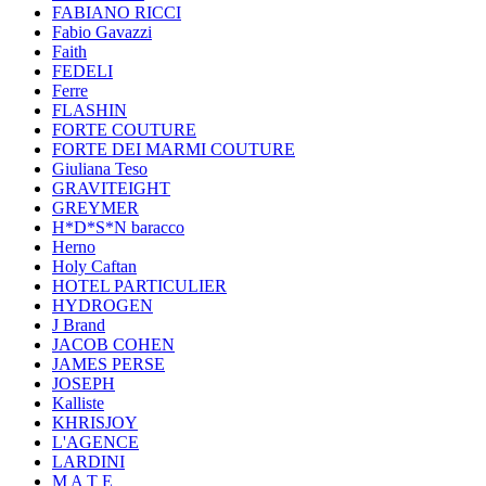
FABIANO RICCI
Fabio Gavazzi
Faith
FEDELI
Ferre
FLASHIN
FORTE COUTURE
FORTE DEI MARMI COUTURE
Giuliana Teso
GRAVITEIGHT
GREYMER
H*D*S*N baracco
Herno
Holy Caftan
HOTEL PARTICULIER
HYDROGEN
J Brand
JACOB COHEN
JAMES PERSE
JOSEPH
Kalliste
KHRISJOY
L'AGENCE
LARDINI
M A T E