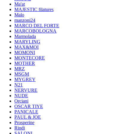
Ma'at
MAJESTIC filatures
Malo
manzoni24
MARCO DEL FORTE
MARCOBOLOGNA
Marmolada
MARYLING
MAX&MOI
MOMONI
MONTECORE
MOTHER
MRZ
MSGM
MYGREY
N21
NERVURE
NUDE
Orciani
OSCAR TIYE
PANICALE
PAUL & JOE
Prosperine
Rindi
SALONI