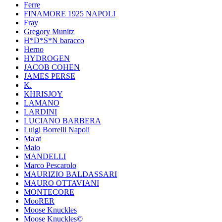
Ferre
FINAMORE 1925 NAPOLI
Fray
Gregory Munitz
H*D*S*N baracco
Herno
HYDROGEN
JACOB COHEN
JAMES PERSE
K.
KHRISJOY
LAMANO
LARDINI
LUCIANO BARBERA
Luigi Borrelli Napoli
Ma'at
Malo
MANDELLI
Marco Pescarolo
MAURIZIO BALDASSARI
MAURO OTTAVIANI
MONTECORE
MooRER
Moose Knuckles
Moose Knuckles©️