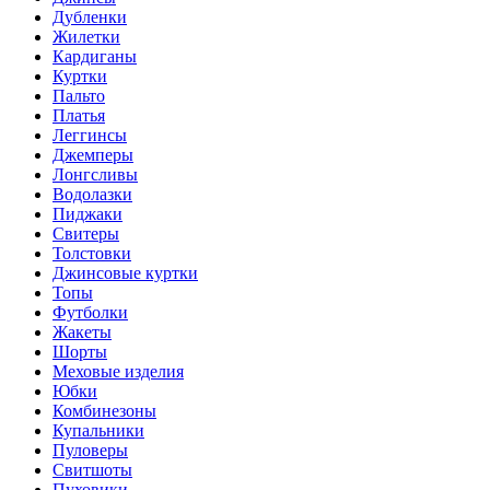
Дубленки
Жилетки
Кардиганы
Куртки
Пальто
Платья
Леггинсы
Джемперы
Лонгсливы
Водолазки
Пиджаки
Свитеры
Толстовки
Джинсовые куртки
Топы
Футболки
Жакеты
Шорты
Меховые изделия
Юбки
Комбинезоны
Купальники
Пуловеры
Свитшоты
Пуховики