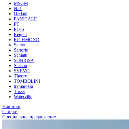
MSGM
N21
Orciani
PANICALE
PT
PT05
Regent
RICHMOND
Santoni
Sartorio
Schiatti
SONRISA
Stetson
SVEVO
Theory
TOMBOLINI
tramarossa
Truzzi
Waterville
Новинки
Скидки
Специальное предложение