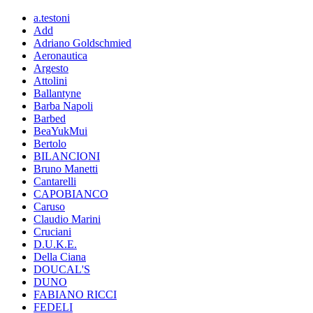
a.testoni
Add
Adriano Goldschmied
Aeronautica
Argesto
Attolini
Ballantyne
Barba Napoli
Barbed
BeaYukMui
Bertolo
BILANCIONI
Bruno Manetti
Cantarelli
CAPOBIANCO
Caruso
Claudio Marini
Cruciani
D.U.K.E.
Della Ciana
DOUCAL'S
DUNO
FABIANO RICCI
FEDELI