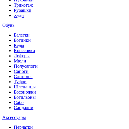
Трикотаж
Рубашки
Худи
Обувь
Балетки
Ботинки
Кеды
Кроссовки
Лоферы
Мюли
Полусапоги
Сапоги
Слипоны
Туфли
Шлепанцы
Босоножки
Ботильоны
Сабо
Сандалии
Аксессуары
Перчатки