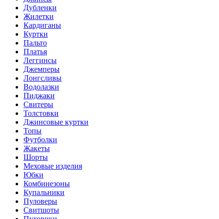
Дубленки
Жилетки
Кардиганы
Куртки
Пальто
Платья
Леггинсы
Джемперы
Лонгсливы
Водолазки
Пиджаки
Свитеры
Толстовки
Джинсовые куртки
Топы
Футболки
Жакеты
Шорты
Меховые изделия
Юбки
Комбинезоны
Купальники
Пуловеры
Свитшоты
Пуховики