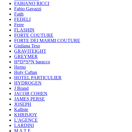
FABIANO RICCI
Fabio Gavazzi
Faith
FEDELI
Ferre
FLASHIN
FORTE COUTURE
FORTE DEI MARMI COUTURE
Giuliana Teso
GRAVITEIGHT
GREYMER
H*D*S*N baracco
Herno
Holy Caftan
HOTEL PARTICULIER
HYDROGEN
J Brand
JACOB COHEN
JAMES PERSE
JOSEPH
Kalliste
KHRISJOY
L'AGENCE
LARDINI
M A T E