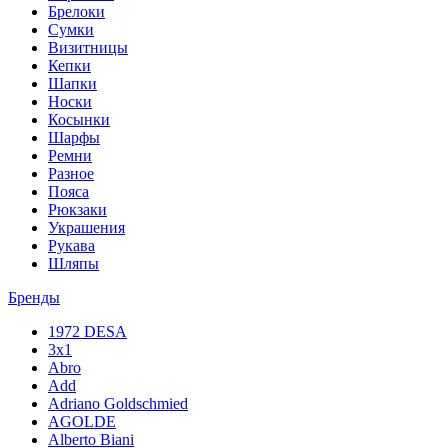
Брелоки
Сумки
Визитницы
Кепки
Шапки
Носки
Косынки
Шарфы
Ремни
Разное
Пояса
Рюкзаки
Украшения
Рукава
Шляпы
Бренды
1972 DESA
3x1
Abro
Add
Adriano Goldschmied
AGOLDE
Alberto Biani