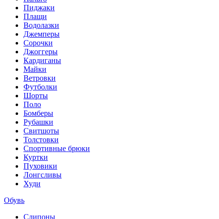
Пиджаки
Плащи
Водолазки
Джемперы
Сорочки
Джоггеры
Кардиганы
Майки
Ветровки
Футболки
Шорты
Поло
Бомберы
Рубашки
Свитшоты
Толстовки
Спортивные брюки
Куртки
Пуховики
Лонгсливы
Худи
Обувь
Слипоны