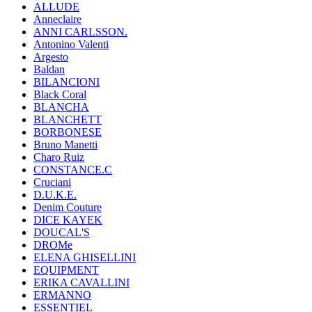
ALLUDE
Anneclaire
ANNI CARLSSON.
Antonino Valenti
Argesto
Baldan
BILANCIONI
Black Coral
BLANCHA
BLANCHETT
BORBONESE
Bruno Manetti
Charo Ruiz
CONSTANCE.C
Cruciani
D.U.K.E.
Denim Couture
DICE KAYEK
DOUCAL'S
DROMe
ELENA GHISELLINI
EQUIPMENT
ERIKA CAVALLINI
ERMANNO
ESSENTIEL