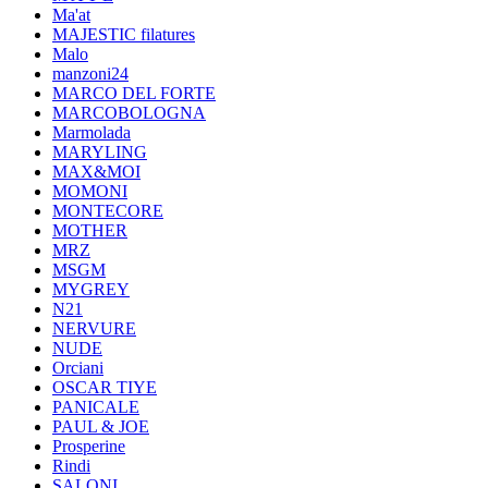
Ma'at
MAJESTIC filatures
Malo
manzoni24
MARCO DEL FORTE
MARCOBOLOGNA
Marmolada
MARYLING
MAX&MOI
MOMONI
MONTECORE
MOTHER
MRZ
MSGM
MYGREY
N21
NERVURE
NUDE
Orciani
OSCAR TIYE
PANICALE
PAUL & JOE
Prosperine
Rindi
SALONI