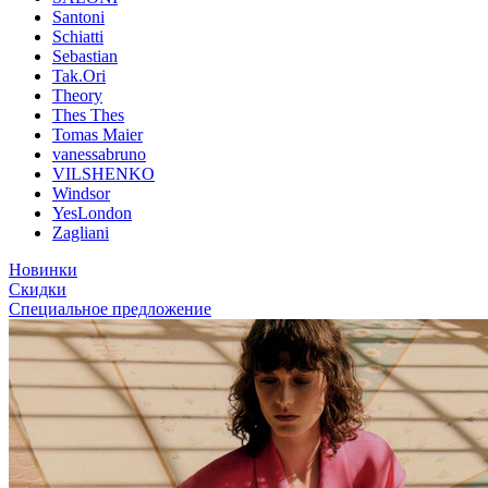
Santoni
Schiatti
Sebastian
Tak.Ori
Theory
Thes Thes
Tomas Maier
vanessabruno
VILSHENKO
Windsor
YesLondon
Zagliani
Новинки
Скидки
Специальное предложение