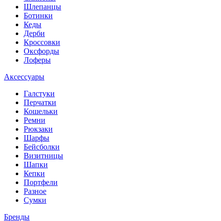
Шлепанцы
Ботинки
Кеды
Дерби
Кроссовки
Оксфорды
Лоферы
Аксессуары
Галстуки
Перчатки
Кошельки
Ремни
Рюкзаки
Шарфы
Бейсболки
Визитницы
Шапки
Кепки
Портфели
Разное
Сумки
Бренды