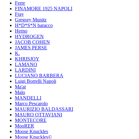
Ferre
FINAMORE 1925 NAPOLI
Fray
Gregory Munitz
H*D*S*N baracco
Herno
HYDROGEN
JACOB COHEN
JAMES PERSE
K.
KHRISJOY
LAMANO
LARDINI
LUCIANO BARBERA
Luigi Borrelli Napoli
Ma'at
Malo
MANDELLI
Marco Pescarolo
MAURIZIO BALDASSARI
MAURO OTTAVIANI
MONTECORE
MooRER
Moose Knuckles
Moose Knuckles©️