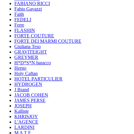
FABIANO RICCI
Fabio Gavazzi
Faith
FEDELI
Ferre
FLASHIN
FORTE COUTURE
FORTE DEI MARMI COUTURE
Giuliana Teso
GRAVITEIGHT
GREYMER
H*D*S*N baracco
Herno
Holy Caftan
HOTEL PARTICULIER
HYDROGEN
J Brand
JACOB COHEN
JAMES PERSE
JOSEPH
Kalliste
KHRISJOY
L'AGENCE
LARDINI
M A T E