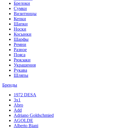
Брелоки
Сумки
Визитницы
Кепки
Шапки
Носки
Косынки
Шарфы
Ремни
Разное
Пояса
Рюкзаки
Украшения
Рукава
Шляпы
Бренды
1972 DESA
3x1
Abro
Add
Adriano Goldschmied
AGOLDE
Alberto Biani