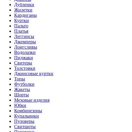
Дубленки
Жилетки
Кардиганы
Куртки
Пальто
Платья
Леггинсы
Джемперы
Лонгсливы
Водолазки
Пиджаки
Свитеры
Толстовки
Джинсовые куртки
Топы
Футболки
Жакеты
Шорты
Меховые изделия
Юбки
Комбинезоны
Купальники
Пуловеры
Свитшоты
Пуховики