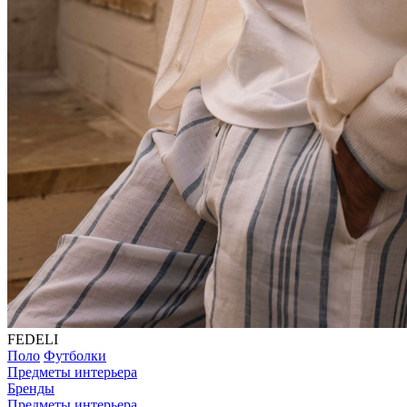
FEDELI
Поло
Футболки
Предметы интерьера
Бренды
Предметы интерьера