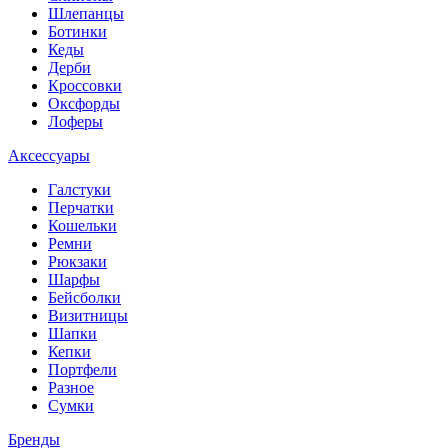
Шлепанцы
Ботинки
Кеды
Дерби
Кроссовки
Оксфорды
Лоферы
Аксессуары
Галстуки
Перчатки
Кошельки
Ремни
Рюкзаки
Шарфы
Бейсболки
Визитницы
Шапки
Кепки
Портфели
Разное
Сумки
Бренды