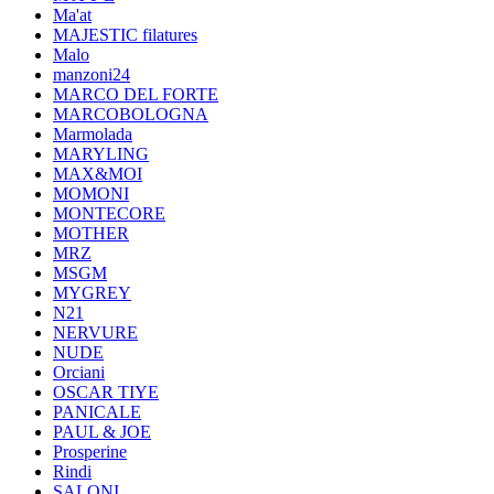
Ma'at
MAJESTIC filatures
Malo
manzoni24
MARCO DEL FORTE
MARCOBOLOGNA
Marmolada
MARYLING
MAX&MOI
MOMONI
MONTECORE
MOTHER
MRZ
MSGM
MYGREY
N21
NERVURE
NUDE
Orciani
OSCAR TIYE
PANICALE
PAUL & JOE
Prosperine
Rindi
SALONI