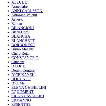
ALLUDE
Anneclaire
ANNI CARLSSON.
Antonino Valenti
Argesto
Baldan
BILANCIONI
Black Coral
BLANCHA
BLANCHETT
BORBONESE
Bruno Manetti
Charo Ruiz
CONSTANCE.C
Cruciani
D.U.K.E.
Denim Couture
DICE KAYEK
DOUCAL'S
DROMe
ELENA GHISELLINI
EQUIPMENT
ERIKA CAVALLINI
ERMANNO
ESSENTIEL