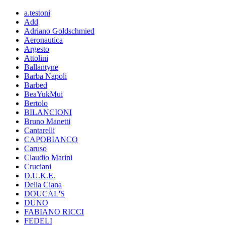
a.testoni
Add
Adriano Goldschmied
Aeronautica
Argesto
Attolini
Ballantyne
Barba Napoli
Barbed
BeaYukMui
Bertolo
BILANCIONI
Bruno Manetti
Cantarelli
CAPOBIANCO
Caruso
Claudio Marini
Cruciani
D.U.K.E.
Della Ciana
DOUCAL'S
DUNO
FABIANO RICCI
FEDELI