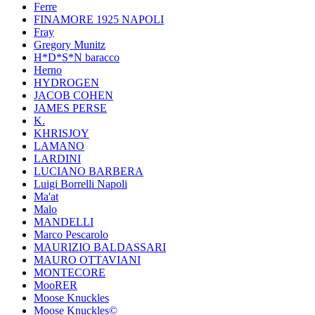
Ferre
FINAMORE 1925 NAPOLI
Fray
Gregory Munitz
H*D*S*N baracco
Herno
HYDROGEN
JACOB COHEN
JAMES PERSE
K.
KHRISJOY
LAMANO
LARDINI
LUCIANO BARBERA
Luigi Borrelli Napoli
Ma'at
Malo
MANDELLI
Marco Pescarolo
MAURIZIO BALDASSARI
MAURO OTTAVIANI
MONTECORE
MooRER
Moose Knuckles
Moose Knuckles©️