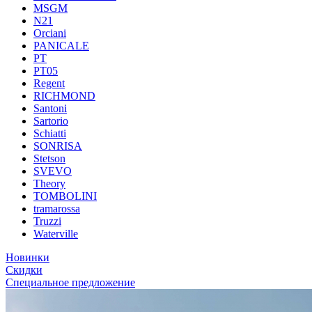
MSGM
N21
Orciani
PANICALE
PT
PT05
Regent
RICHMOND
Santoni
Sartorio
Schiatti
SONRISA
Stetson
SVEVO
Theory
TOMBOLINI
tramarossa
Truzzi
Waterville
Новинки
Скидки
Специальное предложение