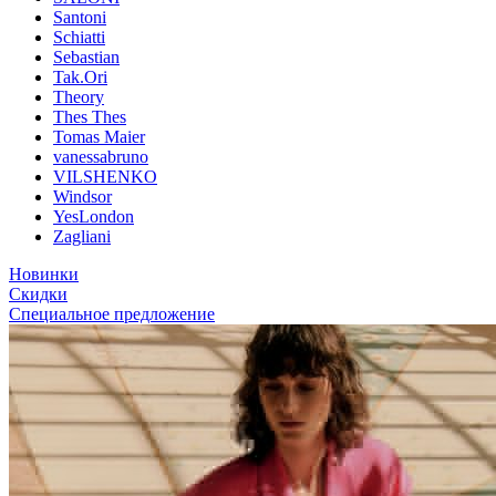
Santoni
Schiatti
Sebastian
Tak.Ori
Theory
Thes Thes
Tomas Maier
vanessabruno
VILSHENKO
Windsor
YesLondon
Zagliani
Новинки
Скидки
Специальное предложение