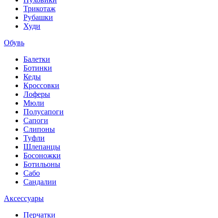
Трикотаж
Рубашки
Худи
Обувь
Балетки
Ботинки
Кеды
Кроссовки
Лоферы
Мюли
Полусапоги
Сапоги
Слипоны
Туфли
Шлепанцы
Босоножки
Ботильоны
Сабо
Сандалии
Аксессуары
Перчатки