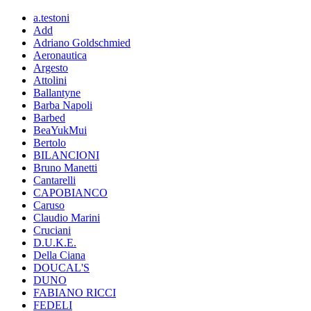
a.testoni
Add
Adriano Goldschmied
Aeronautica
Argesto
Attolini
Ballantyne
Barba Napoli
Barbed
BeaYukMui
Bertolo
BILANCIONI
Bruno Manetti
Cantarelli
CAPOBIANCO
Caruso
Claudio Marini
Cruciani
D.U.K.E.
Della Ciana
DOUCAL'S
DUNO
FABIANO RICCI
FEDELI