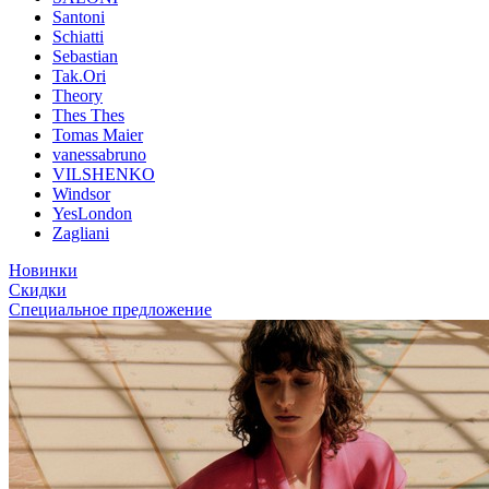
Santoni
Schiatti
Sebastian
Tak.Ori
Theory
Thes Thes
Tomas Maier
vanessabruno
VILSHENKO
Windsor
YesLondon
Zagliani
Новинки
Скидки
Специальное предложение