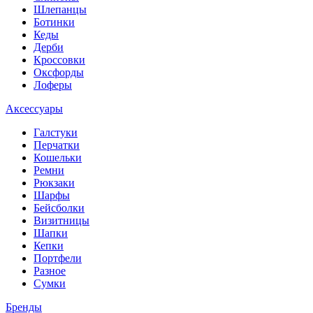
Шлепанцы
Ботинки
Кеды
Дерби
Кроссовки
Оксфорды
Лоферы
Аксессуары
Галстуки
Перчатки
Кошельки
Ремни
Рюкзаки
Шарфы
Бейсболки
Визитницы
Шапки
Кепки
Портфели
Разное
Сумки
Бренды