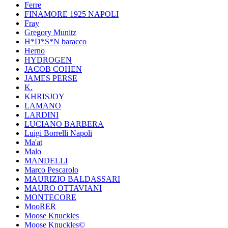
Ferre
FINAMORE 1925 NAPOLI
Fray
Gregory Munitz
H*D*S*N baracco
Herno
HYDROGEN
JACOB COHEN
JAMES PERSE
K.
KHRISJOY
LAMANO
LARDINI
LUCIANO BARBERA
Luigi Borrelli Napoli
Ma'at
Malo
MANDELLI
Marco Pescarolo
MAURIZIO BALDASSARI
MAURO OTTAVIANI
MONTECORE
MooRER
Moose Knuckles
Moose Knuckles©️