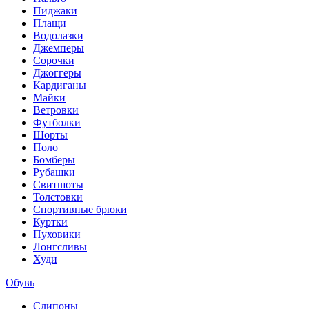
Пиджаки
Плащи
Водолазки
Джемперы
Сорочки
Джоггеры
Кардиганы
Майки
Ветровки
Футболки
Шорты
Поло
Бомберы
Рубашки
Свитшоты
Толстовки
Спортивные брюки
Куртки
Пуховики
Лонгсливы
Худи
Обувь
Слипоны