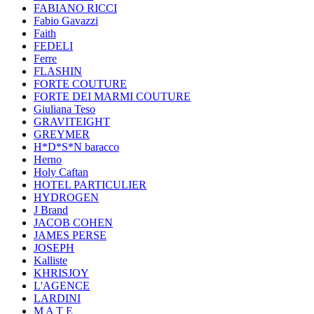
FABIANO RICCI
Fabio Gavazzi
Faith
FEDELI
Ferre
FLASHIN
FORTE COUTURE
FORTE DEI MARMI COUTURE
Giuliana Teso
GRAVITEIGHT
GREYMER
H*D*S*N baracco
Herno
Holy Caftan
HOTEL PARTICULIER
HYDROGEN
J Brand
JACOB COHEN
JAMES PERSE
JOSEPH
Kalliste
KHRISJOY
L'AGENCE
LARDINI
M A T E