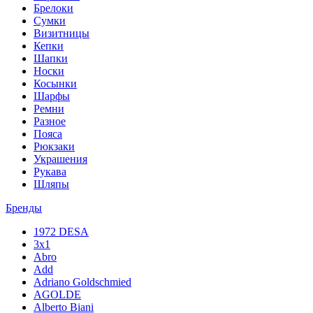
Брелоки
Сумки
Визитницы
Кепки
Шапки
Носки
Косынки
Шарфы
Ремни
Разное
Пояса
Рюкзаки
Украшения
Рукава
Шляпы
Бренды
1972 DESA
3x1
Abro
Add
Adriano Goldschmied
AGOLDE
Alberto Biani