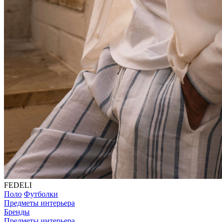
FEDELI
Поло
Футболки
Предметы интерьера
Бренды
Предметы интерьера