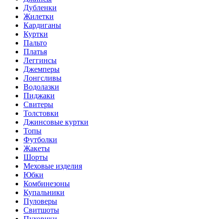
Дубленки
Жилетки
Кардиганы
Куртки
Пальто
Платья
Леггинсы
Джемперы
Лонгсливы
Водолазки
Пиджаки
Свитеры
Толстовки
Джинсовые куртки
Топы
Футболки
Жакеты
Шорты
Меховые изделия
Юбки
Комбинезоны
Купальники
Пуловеры
Свитшоты
Пуховики