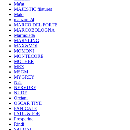
Ma'at
MAJESTIC filatures
Malo
manzoni24
MARCO DEL FORTE
MARCOBOLOGNA
Marmolada
MARYLING
MAX&MOI
MOMONI
MONTECORE
MOTHER
MRZ
MSGM
MYGREY
N21
NERVURE
NUDE
Orciani
OSCAR TIYE
PANICALE
PAUL & JOE
Prosperine
Rindi
SALONI