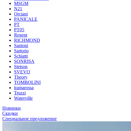
MSGM
N21
Orciani
PANICALE
PT
PT05
Regent
RICHMOND
Santoni
Sartorio
Schiatti
SONRISA
Stetson
SVEVO
Theory
TOMBOLINI
tramarossa
Truzzi
Waterville
Новинки
Скидки
Специальное предложение