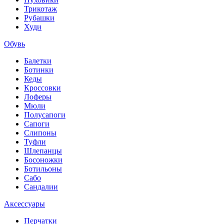
Трикотаж
Рубашки
Худи
Обувь
Балетки
Ботинки
Кеды
Кроссовки
Лоферы
Мюли
Полусапоги
Сапоги
Слипоны
Туфли
Шлепанцы
Босоножки
Ботильоны
Сабо
Сандалии
Аксессуары
Перчатки