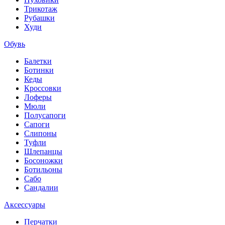
Трикотаж
Рубашки
Худи
Обувь
Балетки
Ботинки
Кеды
Кроссовки
Лоферы
Мюли
Полусапоги
Сапоги
Слипоны
Туфли
Шлепанцы
Босоножки
Ботильоны
Сабо
Сандалии
Аксессуары
Перчатки