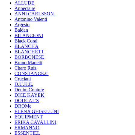
ALLUDE
Anneclaire
ANNI CARLSSON.
Antonino Valenti
Argesto
Baldan
BILANCIONI
Black Coral
BLANCHA
BLANCHETT
BORBONESE
Bruno Manetti
Charo Ruiz
CONSTANCE.C
Cruciani
D.U.K.E.
Denim Couture
DICE KAYEK
DOUCAL'S
DROMe
ELENA GHISELLINI
EQUIPMENT
ERIKA CAVALLINI
ERMANNO
ESSENTIEL