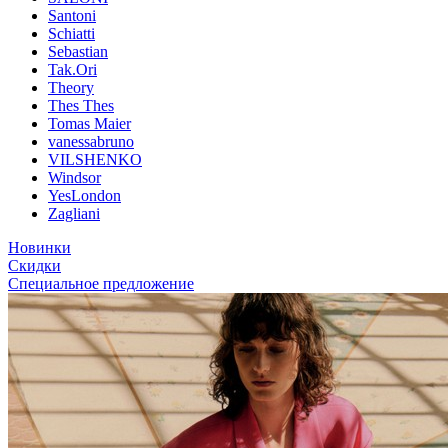
Santoni
Schiatti
Sebastian
Tak.Ori
Theory
Thes Thes
Tomas Maier
vanessabruno
VILSHENKO
Windsor
YesLondon
Zagliani
Новинки
Скидки
Специальное предложение