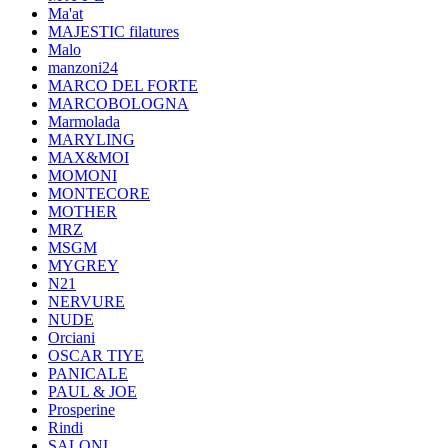
Ma'at
MAJESTIC filatures
Malo
manzoni24
MARCO DEL FORTE
MARCOBOLOGNA
Marmolada
MARYLING
MAX&MOI
MOMONI
MONTECORE
MOTHER
MRZ
MSGM
MYGREY
N21
NERVURE
NUDE
Orciani
OSCAR TIYE
PANICALE
PAUL & JOE
Prosperine
Rindi
SALONI