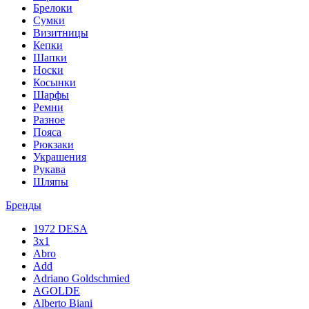
Брелоки
Сумки
Визитницы
Кепки
Шапки
Носки
Косынки
Шарфы
Ремни
Разное
Пояса
Рюкзаки
Украшения
Рукава
Шляпы
Бренды
1972 DESA
3x1
Abro
Add
Adriano Goldschmied
AGOLDE
Alberto Biani