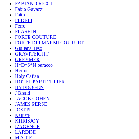
FABIANO RICCI
Fabio Gavazzi
Faith
FEDELI
Ferre
FLASHIN
FORTE COUTURE
FORTE DEI MARMI COUTURE
Giuliana Teso
GRAVITEIGHT
GREYMER
H*D*S*N baracco
Herno
Holy Caftan
HOTEL PARTICULIER
HYDROGEN
J Brand
JACOB COHEN
JAMES PERSE
JOSEPH
Kalliste
KHRISJOY
L'AGENCE
LARDINI
M A T E