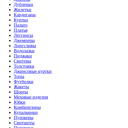
Дубленки
Жилетки
Кардиганы
Куртки
Пальто
Платья
Леггинсы
Джемперы
Лонгсливы
Водолазки
Пиджаки
Свитеры
Толстовки
Джинсовые куртки
Топы
Футболки
Жакеты
Шорты
Меховые изделия
Юбки
Комбинезоны
Купальники
Пуловеры
Свитшоты
Пуховики