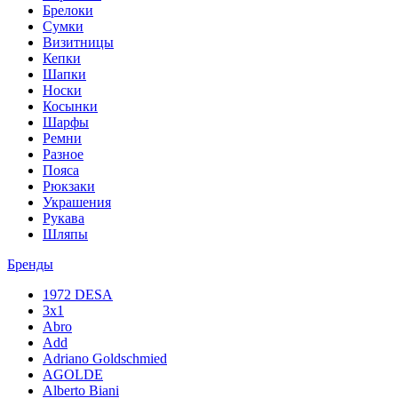
Брелоки
Сумки
Визитницы
Кепки
Шапки
Носки
Косынки
Шарфы
Ремни
Разное
Пояса
Рюкзаки
Украшения
Рукава
Шляпы
Бренды
1972 DESA
3x1
Abro
Add
Adriano Goldschmied
AGOLDE
Alberto Biani