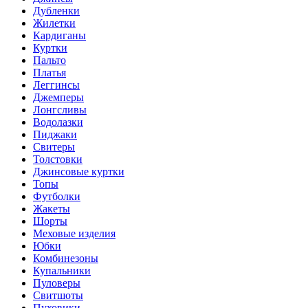
Дубленки
Жилетки
Кардиганы
Куртки
Пальто
Платья
Леггинсы
Джемперы
Лонгсливы
Водолазки
Пиджаки
Свитеры
Толстовки
Джинсовые куртки
Топы
Футболки
Жакеты
Шорты
Меховые изделия
Юбки
Комбинезоны
Купальники
Пуловеры
Свитшоты
Пуховики