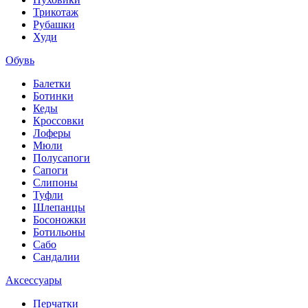
Трикотаж
Рубашки
Худи
Обувь
Балетки
Ботинки
Кеды
Кроссовки
Лоферы
Мюли
Полусапоги
Сапоги
Слипоны
Туфли
Шлепанцы
Босоножки
Ботильоны
Сабо
Сандалии
Аксессуары
Перчатки