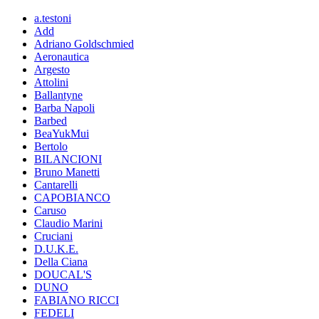
a.testoni
Add
Adriano Goldschmied
Aeronautica
Argesto
Attolini
Ballantyne
Barba Napoli
Barbed
BeaYukMui
Bertolo
BILANCIONI
Bruno Manetti
Cantarelli
CAPOBIANCO
Caruso
Claudio Marini
Cruciani
D.U.K.E.
Della Ciana
DOUCAL'S
DUNO
FABIANO RICCI
FEDELI