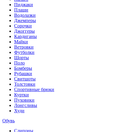
Пиджаки
Плащи
Водолазки
Джемперы
Сорочки
Джоггеры
Кардиганы
Майки
Ветровки
Футболки
Шорты
Поло
Бомберы
Рубашки
Свитшоты
Толстовки
Спортивные брюки
Куртки
Пуховики
Лонгсливы
Худи
Обувь
Слипоны