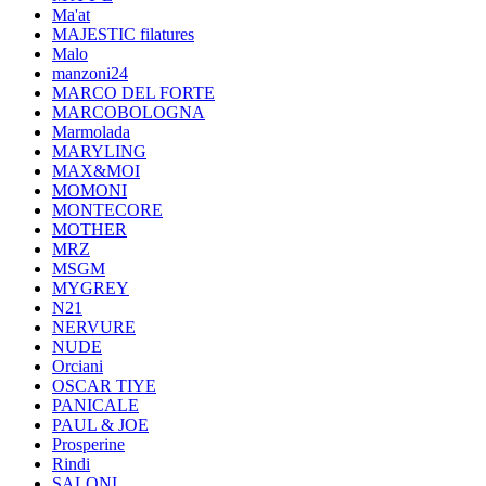
Ma'at
MAJESTIC filatures
Malo
manzoni24
MARCO DEL FORTE
MARCOBOLOGNA
Marmolada
MARYLING
MAX&MOI
MOMONI
MONTECORE
MOTHER
MRZ
MSGM
MYGREY
N21
NERVURE
NUDE
Orciani
OSCAR TIYE
PANICALE
PAUL & JOE
Prosperine
Rindi
SALONI