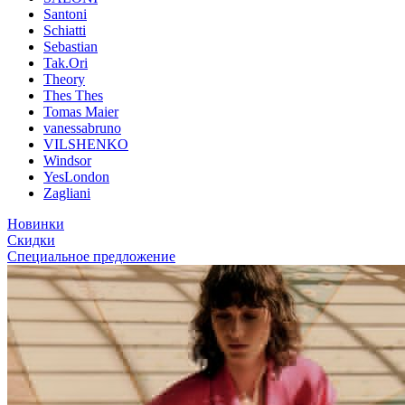
Santoni
Schiatti
Sebastian
Tak.Ori
Theory
Thes Thes
Tomas Maier
vanessabruno
VILSHENKO
Windsor
YesLondon
Zagliani
Новинки
Скидки
Специальное предложение