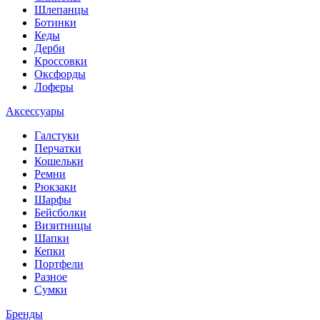
Шлепанцы
Ботинки
Кеды
Дерби
Кроссовки
Оксфорды
Лоферы
Аксессуары
Галстуки
Перчатки
Кошельки
Ремни
Рюкзаки
Шарфы
Бейсболки
Визитницы
Шапки
Кепки
Портфели
Разное
Сумки
Бренды