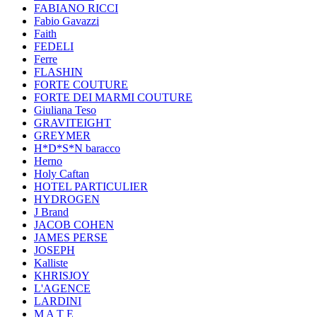
FABIANO RICCI
Fabio Gavazzi
Faith
FEDELI
Ferre
FLASHIN
FORTE COUTURE
FORTE DEI MARMI COUTURE
Giuliana Teso
GRAVITEIGHT
GREYMER
H*D*S*N baracco
Herno
Holy Caftan
HOTEL PARTICULIER
HYDROGEN
J Brand
JACOB COHEN
JAMES PERSE
JOSEPH
Kalliste
KHRISJOY
L'AGENCE
LARDINI
M A T E