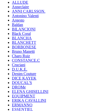
ALLUDE
Anneclaire
ANNI CARLSSON.
Antonino Valenti
Argesto
Baldan
BILANCIONI
Black Coral
BLANCHA
BLANCHETT
BORBONESE
Bruno Manetti
Charo Ruiz
CONSTANCE.C
Cruciani
D.U.K.E.
Denim Couture
DICE KAYEK
DOUCAL'S
DROMe
ELENA GHISELLINI
EQUIPMENT
ERIKA CAVALLINI
ERMANNO
ESSENTIEL