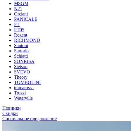
MSGM
N21
Orciani
PANICALE
PT
PT05
Regent
RICHMOND
Santoni
Sartorio
Schiatti
SONRISA
Stetson
SVEVO
Theory
TOMBOLINI
tramarossa
Truzzi
Waterville
Новинки
Скидки
Специальное предложение