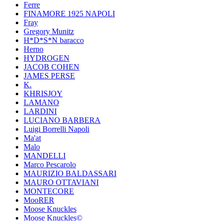
Ferre
FINAMORE 1925 NAPOLI
Fray
Gregory Munitz
H*D*S*N baracco
Herno
HYDROGEN
JACOB COHEN
JAMES PERSE
K.
KHRISJOY
LAMANO
LARDINI
LUCIANO BARBERA
Luigi Borrelli Napoli
Ma'at
Malo
MANDELLI
Marco Pescarolo
MAURIZIO BALDASSARI
MAURO OTTAVIANI
MONTECORE
MooRER
Moose Knuckles
Moose Knuckles©️