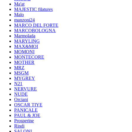
Ma'at
MAJESTIC filatures
Malo
manzoni24
MARCO DEL FORTE
MARCOBOLOGNA
Marmolada
MARYLING
MAX&MOI
MOMONI
MONTECORE
MOTHER
MRZ
MSGM
MYGREY
N21
NERVURE
NUDE
Orciani
OSCAR TIYE
PANICALE
PAUL & JOE
Prosperine
Rindi
SALONI