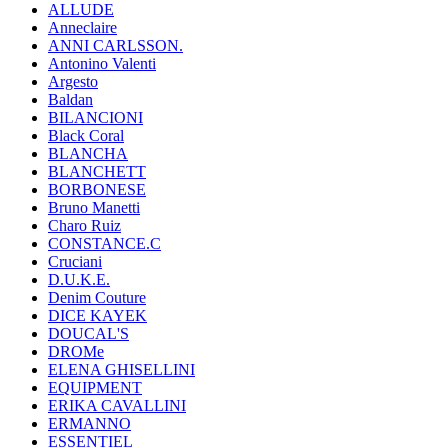
ALLUDE
Anneclaire
ANNI CARLSSON.
Antonino Valenti
Argesto
Baldan
BILANCIONI
Black Coral
BLANCHA
BLANCHETT
BORBONESE
Bruno Manetti
Charo Ruiz
CONSTANCE.C
Cruciani
D.U.K.E.
Denim Couture
DICE KAYEK
DOUCAL'S
DROMe
ELENA GHISELLINI
EQUIPMENT
ERIKA CAVALLINI
ERMANNO
ESSENTIEL