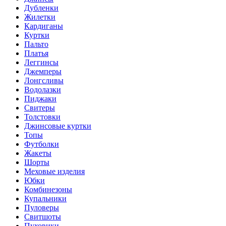
Дубленки
Жилетки
Кардиганы
Куртки
Пальто
Платья
Леггинсы
Джемперы
Лонгсливы
Водолазки
Пиджаки
Свитеры
Толстовки
Джинсовые куртки
Топы
Футболки
Жакеты
Шорты
Меховые изделия
Юбки
Комбинезоны
Купальники
Пуловеры
Свитшоты
Пуховики