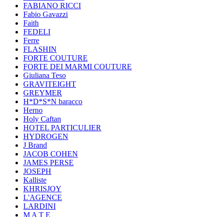
FABIANO RICCI
Fabio Gavazzi
Faith
FEDELI
Ferre
FLASHIN
FORTE COUTURE
FORTE DEI MARMI COUTURE
Giuliana Teso
GRAVITEIGHT
GREYMER
H*D*S*N baracco
Herno
Holy Caftan
HOTEL PARTICULIER
HYDROGEN
J Brand
JACOB COHEN
JAMES PERSE
JOSEPH
Kalliste
KHRISJOY
L'AGENCE
LARDINI
M A T E