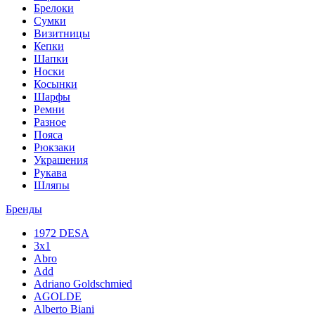
Брелоки
Сумки
Визитницы
Кепки
Шапки
Носки
Косынки
Шарфы
Ремни
Разное
Пояса
Рюкзаки
Украшения
Рукава
Шляпы
Бренды
1972 DESA
3x1
Abro
Add
Adriano Goldschmied
AGOLDE
Alberto Biani