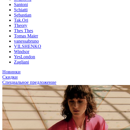
Santoni
Schiatti
Sebastian
Tak.Ori
Theory
Thes Thes
Tomas Maier
vanessabruno
VILSHENKO
Windsor
YesLondon
Zagliani
Новинки
Скидки
Специальное предложение