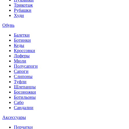
Трикотаж
Рубашки
Худи
Обувь
Балетки
Ботинки
Кеды
Кроссовки
Лоферы
Мюли
Полусапоги
Сапоги
Слипоны
Туфли
Шлепанцы
Босоножки
Ботильоны
Сабо
Сандалии
Аксессуары
Перчатки