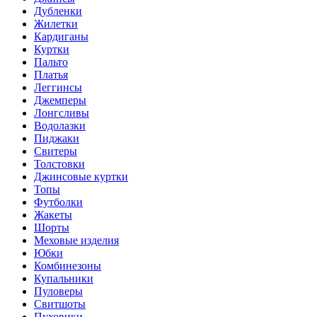
Дубленки
Жилетки
Кардиганы
Куртки
Пальто
Платья
Леггинсы
Джемперы
Лонгсливы
Водолазки
Пиджаки
Свитеры
Толстовки
Джинсовые куртки
Топы
Футболки
Жакеты
Шорты
Меховые изделия
Юбки
Комбинезоны
Купальники
Пуловеры
Свитшоты
Пуховики