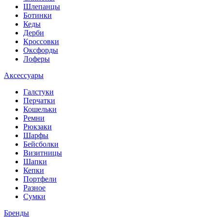
Шлепанцы
Ботинки
Кеды
Дерби
Кроссовки
Оксфорды
Лоферы
Аксессуары
Галстуки
Перчатки
Кошельки
Ремни
Рюкзаки
Шарфы
Бейсболки
Визитницы
Шапки
Кепки
Портфели
Разное
Сумки
Бренды