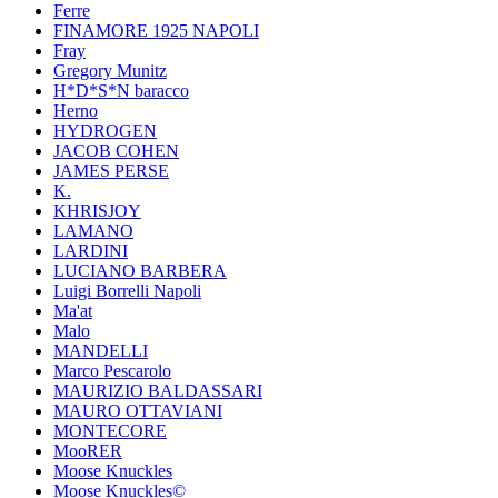
Ferre
FINAMORE 1925 NAPOLI
Fray
Gregory Munitz
H*D*S*N baracco
Herno
HYDROGEN
JACOB COHEN
JAMES PERSE
K.
KHRISJOY
LAMANO
LARDINI
LUCIANO BARBERA
Luigi Borrelli Napoli
Ma'at
Malo
MANDELLI
Marco Pescarolo
MAURIZIO BALDASSARI
MAURO OTTAVIANI
MONTECORE
MooRER
Moose Knuckles
Moose Knuckles©️