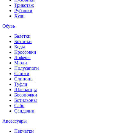
Трикотаж
Рубашки
Худи
Обувь
Балетки
Ботинки
Кеды
Кроссовки
Лоферы
Мюли
Полусапоги
Сапоги
Слипоны
Туфли
Шлепанцы
Босоножки
Ботильоны
Сабо
Сандалии
Аксессуары
Перчатки