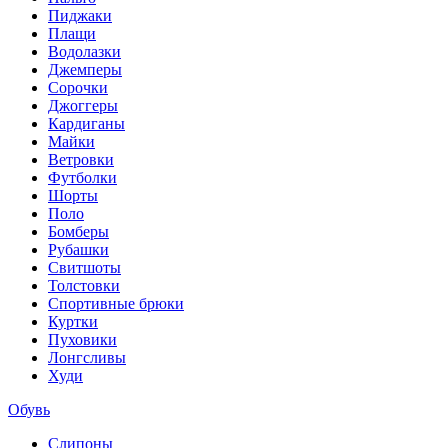
Пиджаки
Плащи
Водолазки
Джемперы
Сорочки
Джоггеры
Кардиганы
Майки
Ветровки
Футболки
Шорты
Поло
Бомберы
Рубашки
Свитшоты
Толстовки
Спортивные брюки
Куртки
Пуховики
Лонгсливы
Худи
Обувь
Слипоны