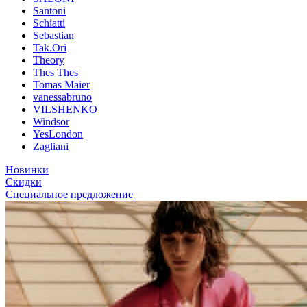
Santoni
Schiatti
Sebastian
Tak.Ori
Theory
Thes Thes
Tomas Maier
vanessabruno
VILSHENKO
Windsor
YesLondon
Zagliani
Новинки
Скидки
Специальное предложение