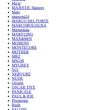
Ma'at
MAJESTIC filatures
Malo
manzoni24
MARCO DEL FORTE
MARCOBOLOGNA
Marmolada
MARYLING
MAX&MOI
MOMONI
MONTECORE
MOTHER
MRZ
MSGM
MYGREY
N21
NERVURE
NUDE
Orciani
OSCAR TIYE
PANICALE
PAUL & JOE
Prosperine
Rindi
SALONI