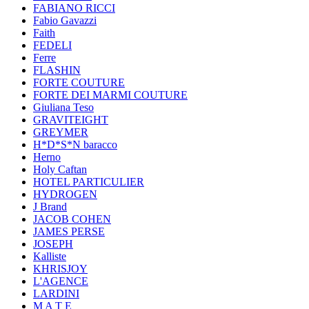
FABIANO RICCI
Fabio Gavazzi
Faith
FEDELI
Ferre
FLASHIN
FORTE COUTURE
FORTE DEI MARMI COUTURE
Giuliana Teso
GRAVITEIGHT
GREYMER
H*D*S*N baracco
Herno
Holy Caftan
HOTEL PARTICULIER
HYDROGEN
J Brand
JACOB COHEN
JAMES PERSE
JOSEPH
Kalliste
KHRISJOY
L'AGENCE
LARDINI
M A T E