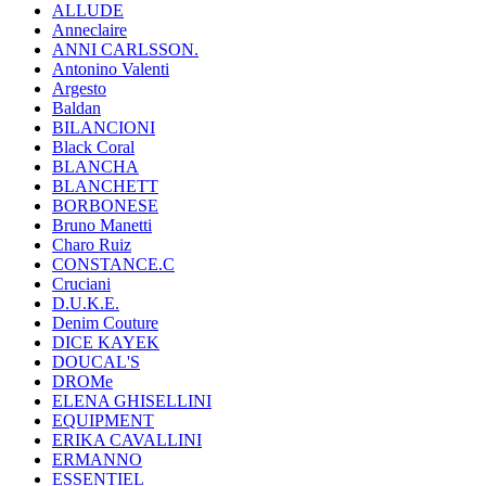
ALLUDE
Anneclaire
ANNI CARLSSON.
Antonino Valenti
Argesto
Baldan
BILANCIONI
Black Coral
BLANCHA
BLANCHETT
BORBONESE
Bruno Manetti
Charo Ruiz
CONSTANCE.C
Cruciani
D.U.K.E.
Denim Couture
DICE KAYEK
DOUCAL'S
DROMe
ELENA GHISELLINI
EQUIPMENT
ERIKA CAVALLINI
ERMANNO
ESSENTIEL