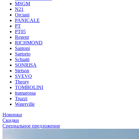
MSGM
N21
Orciani
PANICALE
PT
PT05
Regent
RICHMOND
Santoni
Sartorio
Schiatti
SONRISA
Stetson
SVEVO
Theory
TOMBOLINI
tramarossa
Truzzi
Waterville
Новинки
Скидки
Специальное предложение