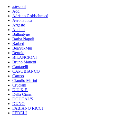
a.testoni
Add
Adriano Goldschmied
Aeronautica
Argesto
Attolini
Ballantyne
Barba Napoli
Barbed
BeaYukMui
Bertolo
BILANCIONI
Bruno Manetti
Cantarelli
CAPOBIANCO
Caruso
Claudio Marini
Cruciani
D.U.K.E.
Della Ciana
DOUCAL'S
DUNO
FABIANO RICCI
FEDELI