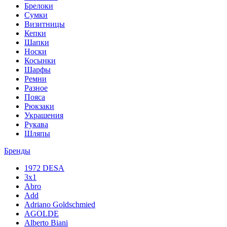
Брелоки
Сумки
Визитницы
Кепки
Шапки
Носки
Косынки
Шарфы
Ремни
Разное
Пояса
Рюкзаки
Украшения
Рукава
Шляпы
Бренды
1972 DESA
3x1
Abro
Add
Adriano Goldschmied
AGOLDE
Alberto Biani