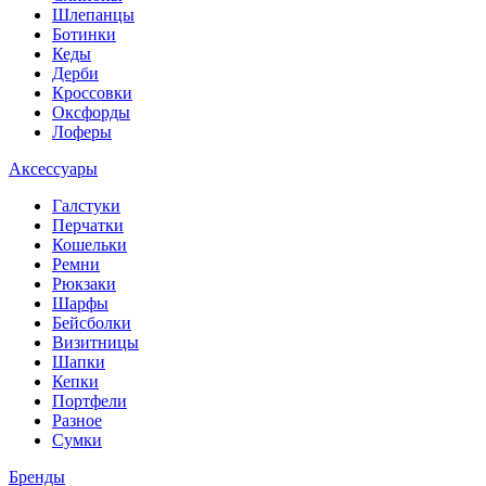
Шлепанцы
Ботинки
Кеды
Дерби
Кроссовки
Оксфорды
Лоферы
Аксессуары
Галстуки
Перчатки
Кошельки
Ремни
Рюкзаки
Шарфы
Бейсболки
Визитницы
Шапки
Кепки
Портфели
Разное
Сумки
Бренды