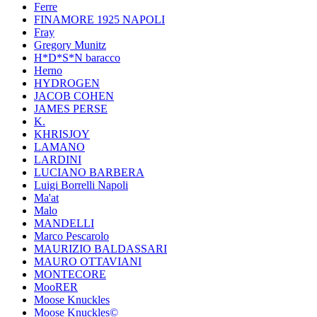
Ferre
FINAMORE 1925 NAPOLI
Fray
Gregory Munitz
H*D*S*N baracco
Herno
HYDROGEN
JACOB COHEN
JAMES PERSE
K.
KHRISJOY
LAMANO
LARDINI
LUCIANO BARBERA
Luigi Borrelli Napoli
Ma'at
Malo
MANDELLI
Marco Pescarolo
MAURIZIO BALDASSARI
MAURO OTTAVIANI
MONTECORE
MooRER
Moose Knuckles
Moose Knuckles©️