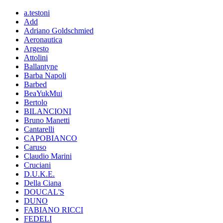
a.testoni
Add
Adriano Goldschmied
Aeronautica
Argesto
Attolini
Ballantyne
Barba Napoli
Barbed
BeaYukMui
Bertolo
BILANCIONI
Bruno Manetti
Cantarelli
CAPOBIANCO
Caruso
Claudio Marini
Cruciani
D.U.K.E.
Della Ciana
DOUCAL'S
DUNO
FABIANO RICCI
FEDELI