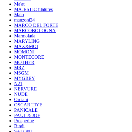
Ma'at
MAJESTIC filatures
Malo
manzoni24
MARCO DEL FORTE
MARCOBOLOGNA
Marmolada
MARYLING
MAX&MOI
MOMONI
MONTECORE
MOTHER
MRZ
MSGM
MYGREY
N21
NERVURE
NUDE
Orciani
OSCAR TIYE
PANICALE
PAUL & JOE
Prosperine
Rindi
SALONI