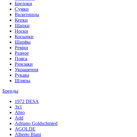
Брелоки
Сумки
Визитницы
Кепки
Шапки
Носки
Косынки
Шарфы
Ремни
Разное
Пояса
Рюкзаки
Украшения
Рукава
Шляпы
Бренды
1972 DESA
3x1
Abro
Add
Adriano Goldschmied
AGOLDE
Alberto Biani