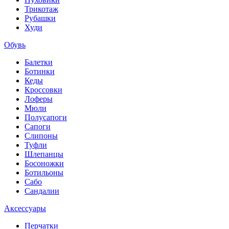
Трикотаж
Рубашки
Худи
Обувь
Балетки
Ботинки
Кеды
Кроссовки
Лоферы
Мюли
Полусапоги
Сапоги
Слипоны
Туфли
Шлепанцы
Босоножки
Ботильоны
Сабо
Сандалии
Аксессуары
Перчатки