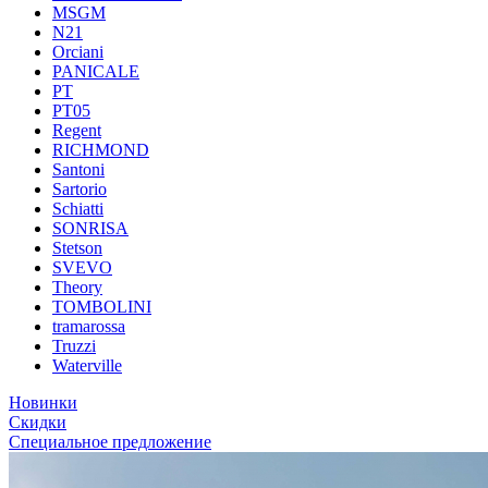
MSGM
N21
Orciani
PANICALE
PT
PT05
Regent
RICHMOND
Santoni
Sartorio
Schiatti
SONRISA
Stetson
SVEVO
Theory
TOMBOLINI
tramarossa
Truzzi
Waterville
Новинки
Скидки
Специальное предложение