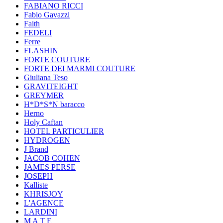
FABIANO RICCI
Fabio Gavazzi
Faith
FEDELI
Ferre
FLASHIN
FORTE COUTURE
FORTE DEI MARMI COUTURE
Giuliana Teso
GRAVITEIGHT
GREYMER
H*D*S*N baracco
Herno
Holy Caftan
HOTEL PARTICULIER
HYDROGEN
J Brand
JACOB COHEN
JAMES PERSE
JOSEPH
Kalliste
KHRISJOY
L'AGENCE
LARDINI
M A T E