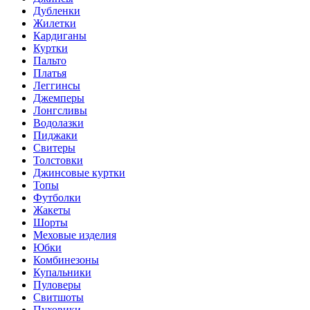
Дубленки
Жилетки
Кардиганы
Куртки
Пальто
Платья
Леггинсы
Джемперы
Лонгсливы
Водолазки
Пиджаки
Свитеры
Толстовки
Джинсовые куртки
Топы
Футболки
Жакеты
Шорты
Меховые изделия
Юбки
Комбинезоны
Купальники
Пуловеры
Свитшоты
Пуховики