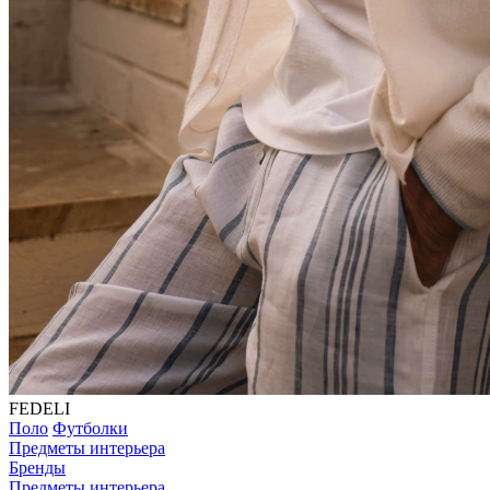
FEDELI
Поло
Футболки
Предметы интерьера
Бренды
Предметы интерьера