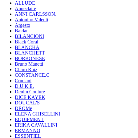
ALLUDE
Anneclaire
ANNI CARLSSON.
Antonino Valenti
Argesto
Baldan
BILANCIONI
Black Coral
BLANCHA
BLANCHETT
BORBONESE
Bruno Manetti
Charo Ruiz
CONSTANCE.C
Cruciani
D.U.K.E.
Denim Couture
DICE KAYEK
DOUCAL'S
DROMe
ELENA GHISELLINI
EQUIPMENT
ERIKA CAVALLINI
ERMANNO
ESSENTIEL