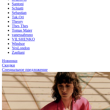
Santoni
Schiatti
Sebastian
Tak.Ori
Theory
Thes Thes
Tomas Maier
vanessabruno
VILSHENKO
Windsor
YesLondon
Zagliani
Новинки
Скидки
Специальное предложение