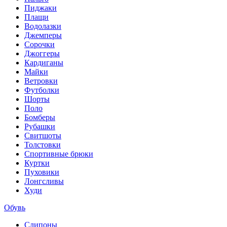
Пиджаки
Плащи
Водолазки
Джемперы
Сорочки
Джоггеры
Кардиганы
Майки
Ветровки
Футболки
Шорты
Поло
Бомберы
Рубашки
Свитшоты
Толстовки
Спортивные брюки
Куртки
Пуховики
Лонгсливы
Худи
Обувь
Слипоны