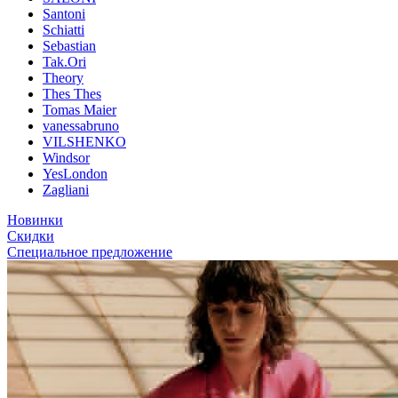
Santoni
Schiatti
Sebastian
Tak.Ori
Theory
Thes Thes
Tomas Maier
vanessabruno
VILSHENKO
Windsor
YesLondon
Zagliani
Новинки
Скидки
Специальное предложение