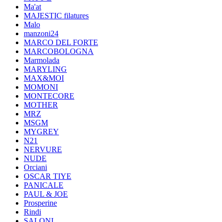
Ma'at
MAJESTIC filatures
Malo
manzoni24
MARCO DEL FORTE
MARCOBOLOGNA
Marmolada
MARYLING
MAX&MOI
MOMONI
MONTECORE
MOTHER
MRZ
MSGM
MYGREY
N21
NERVURE
NUDE
Orciani
OSCAR TIYE
PANICALE
PAUL & JOE
Prosperine
Rindi
SALONI