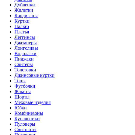
Дубленки
Жилетки
Кардиганы
Куртки
Пальто
Платья
Леггинсы
Джемперы
Лонгсливы
Водолазки
Пиджаки
Свитеры
Толстовки
Джинсовые куртки
Топы
Футболки
Жакеты
Шорты
Меховые изделия
Юбки
Комбинезоны
Купальники
Пуловеры
Свитшоты
Пуховики