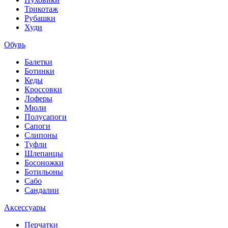
Трикотаж
Рубашки
Худи
Обувь
Балетки
Ботинки
Кеды
Кроссовки
Лоферы
Мюли
Полусапоги
Сапоги
Слипоны
Туфли
Шлепанцы
Босоножки
Ботильоны
Сабо
Сандалии
Аксессуары
Перчатки