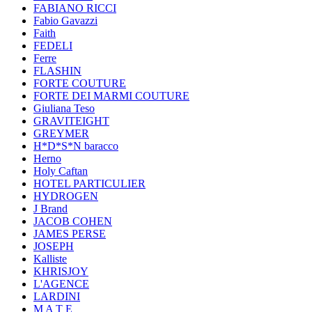
FABIANO RICCI
Fabio Gavazzi
Faith
FEDELI
Ferre
FLASHIN
FORTE COUTURE
FORTE DEI MARMI COUTURE
Giuliana Teso
GRAVITEIGHT
GREYMER
H*D*S*N baracco
Herno
Holy Caftan
HOTEL PARTICULIER
HYDROGEN
J Brand
JACOB COHEN
JAMES PERSE
JOSEPH
Kalliste
KHRISJOY
L'AGENCE
LARDINI
M A T E