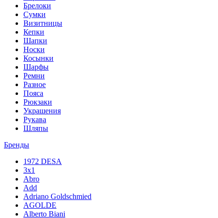
Брелоки
Сумки
Визитницы
Кепки
Шапки
Носки
Косынки
Шарфы
Ремни
Разное
Пояса
Рюкзаки
Украшения
Рукава
Шляпы
Бренды
1972 DESA
3x1
Abro
Add
Adriano Goldschmied
AGOLDE
Alberto Biani