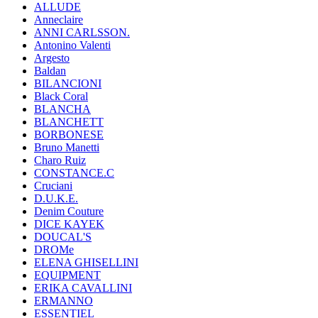
ALLUDE
Anneclaire
ANNI CARLSSON.
Antonino Valenti
Argesto
Baldan
BILANCIONI
Black Coral
BLANCHA
BLANCHETT
BORBONESE
Bruno Manetti
Charo Ruiz
CONSTANCE.C
Cruciani
D.U.K.E.
Denim Couture
DICE KAYEK
DOUCAL'S
DROMe
ELENA GHISELLINI
EQUIPMENT
ERIKA CAVALLINI
ERMANNO
ESSENTIEL