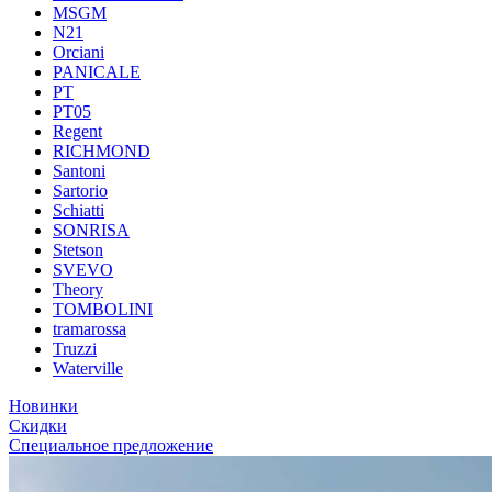
MSGM
N21
Orciani
PANICALE
PT
PT05
Regent
RICHMOND
Santoni
Sartorio
Schiatti
SONRISA
Stetson
SVEVO
Theory
TOMBOLINI
tramarossa
Truzzi
Waterville
Новинки
Скидки
Специальное предложение