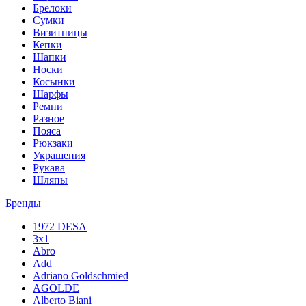
Брелоки
Сумки
Визитницы
Кепки
Шапки
Носки
Косынки
Шарфы
Ремни
Разное
Пояса
Рюкзаки
Украшения
Рукава
Шляпы
Бренды
1972 DESA
3x1
Abro
Add
Adriano Goldschmied
AGOLDE
Alberto Biani