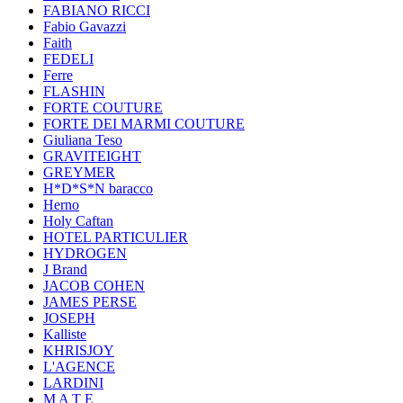
FABIANO RICCI
Fabio Gavazzi
Faith
FEDELI
Ferre
FLASHIN
FORTE COUTURE
FORTE DEI MARMI COUTURE
Giuliana Teso
GRAVITEIGHT
GREYMER
H*D*S*N baracco
Herno
Holy Caftan
HOTEL PARTICULIER
HYDROGEN
J Brand
JACOB COHEN
JAMES PERSE
JOSEPH
Kalliste
KHRISJOY
L'AGENCE
LARDINI
M A T E