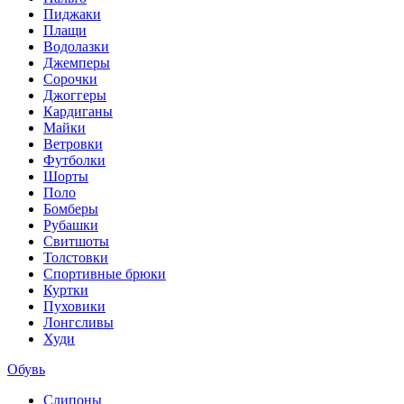
Пиджаки
Плащи
Водолазки
Джемперы
Сорочки
Джоггеры
Кардиганы
Майки
Ветровки
Футболки
Шорты
Поло
Бомберы
Рубашки
Свитшоты
Толстовки
Спортивные брюки
Куртки
Пуховики
Лонгсливы
Худи
Обувь
Слипоны