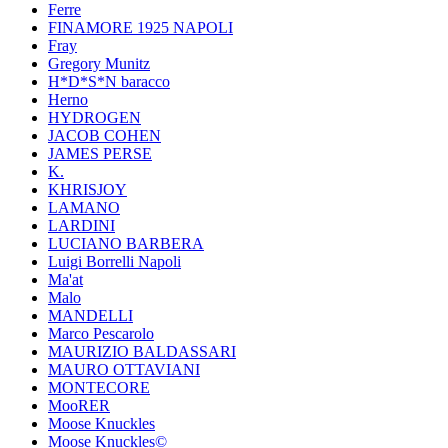
Ferre
FINAMORE 1925 NAPOLI
Fray
Gregory Munitz
H*D*S*N baracco
Herno
HYDROGEN
JACOB COHEN
JAMES PERSE
K.
KHRISJOY
LAMANO
LARDINI
LUCIANO BARBERA
Luigi Borrelli Napoli
Ma'at
Malo
MANDELLI
Marco Pescarolo
MAURIZIO BALDASSARI
MAURO OTTAVIANI
MONTECORE
MooRER
Moose Knuckles
Moose Knuckles©️