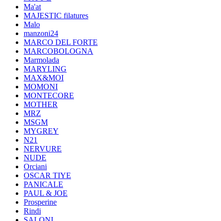
Ma'at
MAJESTIC filatures
Malo
manzoni24
MARCO DEL FORTE
MARCOBOLOGNA
Marmolada
MARYLING
MAX&MOI
MOMONI
MONTECORE
MOTHER
MRZ
MSGM
MYGREY
N21
NERVURE
NUDE
Orciani
OSCAR TIYE
PANICALE
PAUL & JOE
Prosperine
Rindi
SALONI