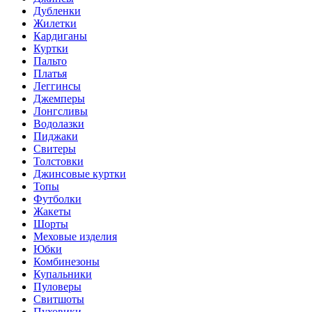
Дубленки
Жилетки
Кардиганы
Куртки
Пальто
Платья
Леггинсы
Джемперы
Лонгсливы
Водолазки
Пиджаки
Свитеры
Толстовки
Джинсовые куртки
Топы
Футболки
Жакеты
Шорты
Меховые изделия
Юбки
Комбинезоны
Купальники
Пуловеры
Свитшоты
Пуховики