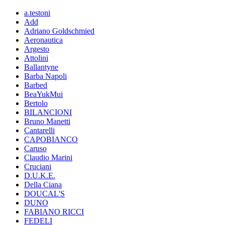
a.testoni
Add
Adriano Goldschmied
Aeronautica
Argesto
Attolini
Ballantyne
Barba Napoli
Barbed
BeaYukMui
Bertolo
BILANCIONI
Bruno Manetti
Cantarelli
CAPOBIANCO
Caruso
Claudio Marini
Cruciani
D.U.K.E.
Della Ciana
DOUCAL'S
DUNO
FABIANO RICCI
FEDELI