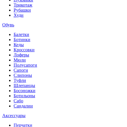
Трикотаж
Рубашки
Худи
Обувь
Балетки
Ботинки
Кеды
Кроссовки
Лоферы
Мюли
Полусапоги
Сапоги
Слипоны
Туфли
Шлепанцы
Босоножки
Ботильоны
Сабо
Сандалии
Аксессуары
Перчатки