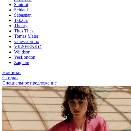
Santoni
Schiatti
Sebastian
Tak.Ori
Theory
Thes Thes
Tomas Maier
vanessabruno
VILSHENKO
Windsor
YesLondon
Zagliani
Новинки
Скидки
Специальное предложение