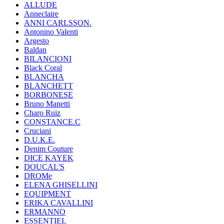
ALLUDE
Anneclaire
ANNI CARLSSON.
Antonino Valenti
Argesto
Baldan
BILANCIONI
Black Coral
BLANCHA
BLANCHETT
BORBONESE
Bruno Manetti
Charo Ruiz
CONSTANCE.C
Cruciani
D.U.K.E.
Denim Couture
DICE KAYEK
DOUCAL'S
DROMe
ELENA GHISELLINI
EQUIPMENT
ERIKA CAVALLINI
ERMANNO
ESSENTIEL