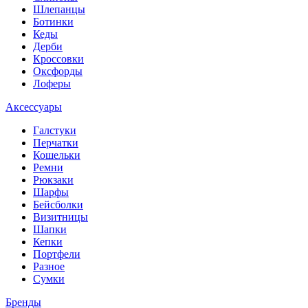
Шлепанцы
Ботинки
Кеды
Дерби
Кроссовки
Оксфорды
Лоферы
Аксессуары
Галстуки
Перчатки
Кошельки
Ремни
Рюкзаки
Шарфы
Бейсболки
Визитницы
Шапки
Кепки
Портфели
Разное
Сумки
Бренды