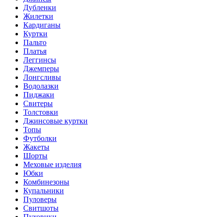
Дубленки
Жилетки
Кардиганы
Куртки
Пальто
Платья
Леггинсы
Джемперы
Лонгсливы
Водолазки
Пиджаки
Свитеры
Толстовки
Джинсовые куртки
Топы
Футболки
Жакеты
Шорты
Меховые изделия
Юбки
Комбинезоны
Купальники
Пуловеры
Свитшоты
Пуховики