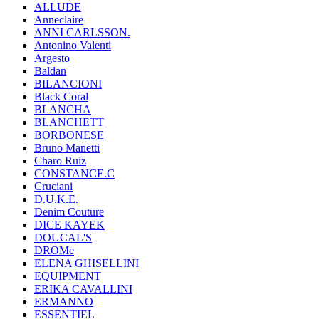
ALLUDE
Anneclaire
ANNI CARLSSON.
Antonino Valenti
Argesto
Baldan
BILANCIONI
Black Coral
BLANCHA
BLANCHETT
BORBONESE
Bruno Manetti
Charo Ruiz
CONSTANCE.C
Cruciani
D.U.K.E.
Denim Couture
DICE KAYEK
DOUCAL'S
DROMe
ELENA GHISELLINI
EQUIPMENT
ERIKA CAVALLINI
ERMANNO
ESSENTIEL