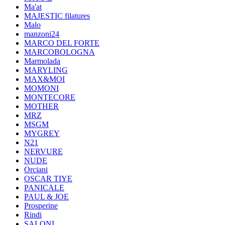
Ma'at
MAJESTIC filatures
Malo
manzoni24
MARCO DEL FORTE
MARCOBOLOGNA
Marmolada
MARYLING
MAX&MOI
MOMONI
MONTECORE
MOTHER
MRZ
MSGM
MYGREY
N21
NERVURE
NUDE
Orciani
OSCAR TIYE
PANICALE
PAUL & JOE
Prosperine
Rindi
SALONI