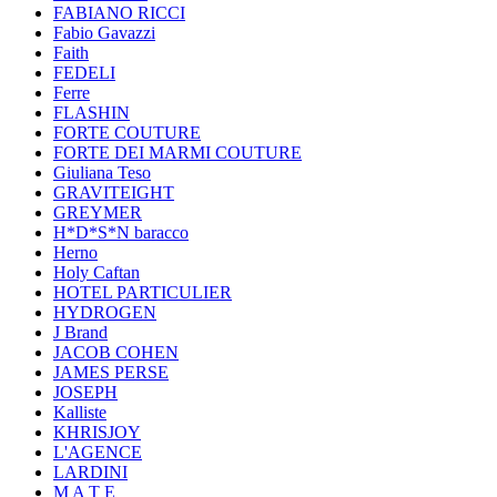
FABIANO RICCI
Fabio Gavazzi
Faith
FEDELI
Ferre
FLASHIN
FORTE COUTURE
FORTE DEI MARMI COUTURE
Giuliana Teso
GRAVITEIGHT
GREYMER
H*D*S*N baracco
Herno
Holy Caftan
HOTEL PARTICULIER
HYDROGEN
J Brand
JACOB COHEN
JAMES PERSE
JOSEPH
Kalliste
KHRISJOY
L'AGENCE
LARDINI
M A T E