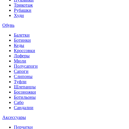
Трикотаж
Рубашки
Худи
Обувь
Балетки
Ботинки
Кеды
Кроссовки
Лоферы
Мюли
Полусапоги
Сапоги
Слипоны
Туфли
Шлепанцы
Босоножки
Ботильоны
Сабо
Сандалии
Аксессуары
Перчатки