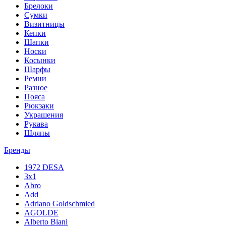
Брелоки
Сумки
Визитницы
Кепки
Шапки
Носки
Косынки
Шарфы
Ремни
Разное
Пояса
Рюкзаки
Украшения
Рукава
Шляпы
Бренды
1972 DESA
3x1
Abro
Add
Adriano Goldschmied
AGOLDE
Alberto Biani