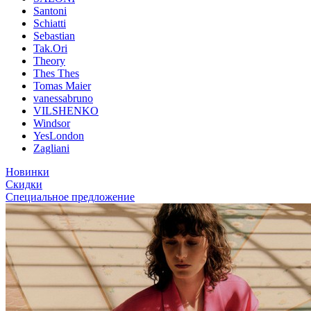
Santoni
Schiatti
Sebastian
Tak.Ori
Theory
Thes Thes
Tomas Maier
vanessabruno
VILSHENKO
Windsor
YesLondon
Zagliani
Новинки
Скидки
Специальное предложение