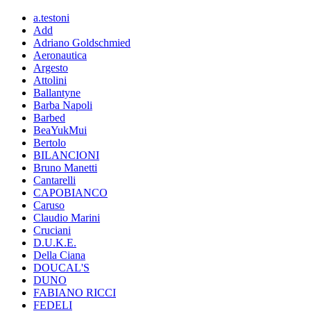
a.testoni
Add
Adriano Goldschmied
Aeronautica
Argesto
Attolini
Ballantyne
Barba Napoli
Barbed
BeaYukMui
Bertolo
BILANCIONI
Bruno Manetti
Cantarelli
CAPOBIANCO
Caruso
Claudio Marini
Cruciani
D.U.K.E.
Della Ciana
DOUCAL'S
DUNO
FABIANO RICCI
FEDELI