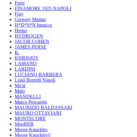
Ferre
FINAMORE 1925 NAPOLI
Fray
Gregory Munitz
H*D*S*N baracco
Herno
HYDROGEN
JACOB COHEN
JAMES PERSE
K.
KHRISJOY
LAMANO
LARDINI
LUCIANO BARBERA
Luigi Borrelli Napoli
Ma'at
Malo
MANDELLI
Marco Pescarolo
MAURIZIO BALDASSARI
MAURO OTTAVIANI
MONTECORE
MooRER
Moose Knuckles
Moose Knuckles©️