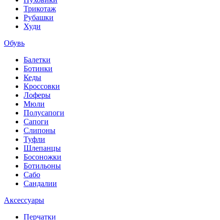
Трикотаж
Рубашки
Худи
Обувь
Балетки
Ботинки
Кеды
Кроссовки
Лоферы
Мюли
Полусапоги
Сапоги
Слипоны
Туфли
Шлепанцы
Босоножки
Ботильоны
Сабо
Сандалии
Аксессуары
Перчатки