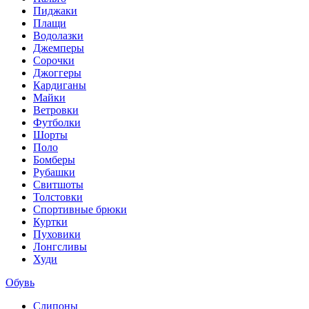
Пиджаки
Плащи
Водолазки
Джемперы
Сорочки
Джоггеры
Кардиганы
Майки
Ветровки
Футболки
Шорты
Поло
Бомберы
Рубашки
Свитшоты
Толстовки
Спортивные брюки
Куртки
Пуховики
Лонгсливы
Худи
Обувь
Слипоны