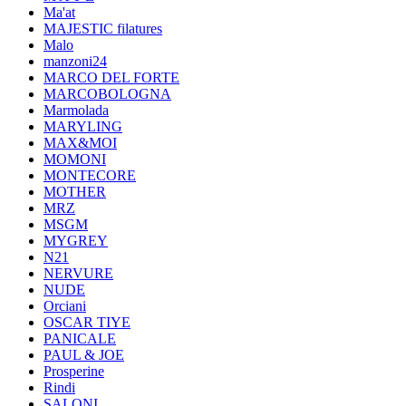
Ma'at
MAJESTIC filatures
Malo
manzoni24
MARCO DEL FORTE
MARCOBOLOGNA
Marmolada
MARYLING
MAX&MOI
MOMONI
MONTECORE
MOTHER
MRZ
MSGM
MYGREY
N21
NERVURE
NUDE
Orciani
OSCAR TIYE
PANICALE
PAUL & JOE
Prosperine
Rindi
SALONI