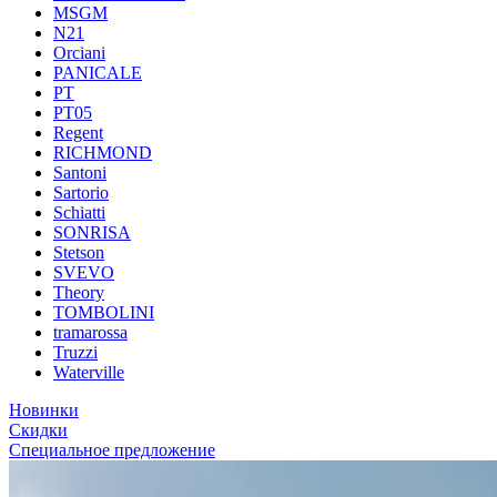
MSGM
N21
Orciani
PANICALE
PT
PT05
Regent
RICHMOND
Santoni
Sartorio
Schiatti
SONRISA
Stetson
SVEVO
Theory
TOMBOLINI
tramarossa
Truzzi
Waterville
Новинки
Скидки
Специальное предложение