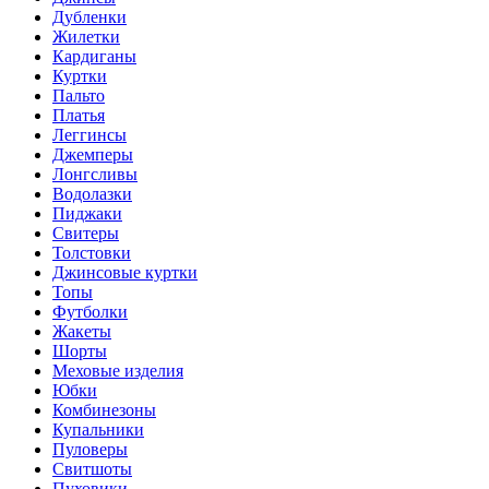
Дубленки
Жилетки
Кардиганы
Куртки
Пальто
Платья
Леггинсы
Джемперы
Лонгсливы
Водолазки
Пиджаки
Свитеры
Толстовки
Джинсовые куртки
Топы
Футболки
Жакеты
Шорты
Меховые изделия
Юбки
Комбинезоны
Купальники
Пуловеры
Свитшоты
Пуховики