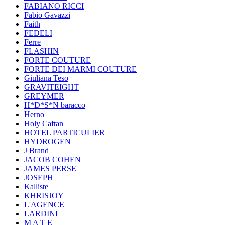
FABIANO RICCI
Fabio Gavazzi
Faith
FEDELI
Ferre
FLASHIN
FORTE COUTURE
FORTE DEI MARMI COUTURE
Giuliana Teso
GRAVITEIGHT
GREYMER
H*D*S*N baracco
Herno
Holy Caftan
HOTEL PARTICULIER
HYDROGEN
J Brand
JACOB COHEN
JAMES PERSE
JOSEPH
Kalliste
KHRISJOY
L'AGENCE
LARDINI
M A T E