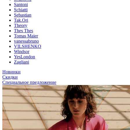
Santoni
Schiatti
Sebastian
Tak.Ori
Theory
Thes Thes
Tomas Maier
vanessabruno
VILSHENKO
Windsor
YesLondon
Zagliani
Новинки
Скидки
Специальное предложение