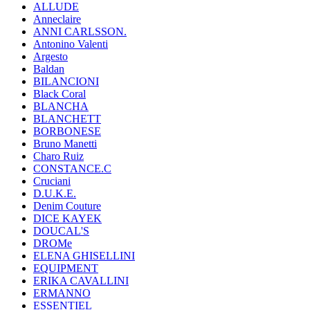
ALLUDE
Anneclaire
ANNI CARLSSON.
Antonino Valenti
Argesto
Baldan
BILANCIONI
Black Coral
BLANCHA
BLANCHETT
BORBONESE
Bruno Manetti
Charo Ruiz
CONSTANCE.C
Cruciani
D.U.K.E.
Denim Couture
DICE KAYEK
DOUCAL'S
DROMe
ELENA GHISELLINI
EQUIPMENT
ERIKA CAVALLINI
ERMANNO
ESSENTIEL