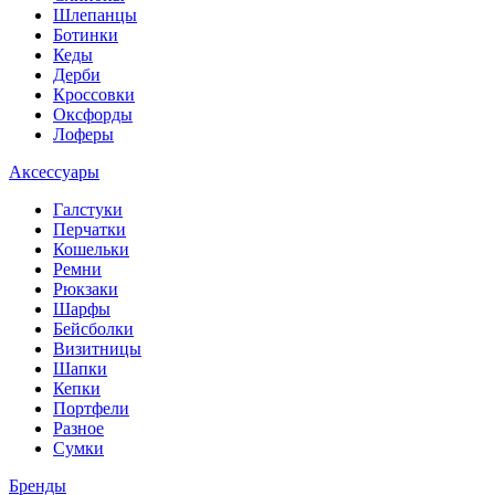
Шлепанцы
Ботинки
Кеды
Дерби
Кроссовки
Оксфорды
Лоферы
Аксессуары
Галстуки
Перчатки
Кошельки
Ремни
Рюкзаки
Шарфы
Бейсболки
Визитницы
Шапки
Кепки
Портфели
Разное
Сумки
Бренды