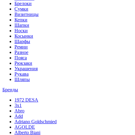
Брелоки
Сумки
Визитницы
Кепки
Шапки
Носки
Косынки
Шарфы
Ремни
Разное
Пояса
Рюкзаки
Украшения
Рукава
Шляпы
Бренды
1972 DESA
3x1
Abro
Add
Adriano Goldschmied
AGOLDE
Alberto Biani