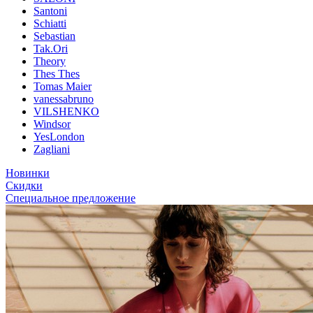
Santoni
Schiatti
Sebastian
Tak.Ori
Theory
Thes Thes
Tomas Maier
vanessabruno
VILSHENKO
Windsor
YesLondon
Zagliani
Новинки
Скидки
Специальное предложение