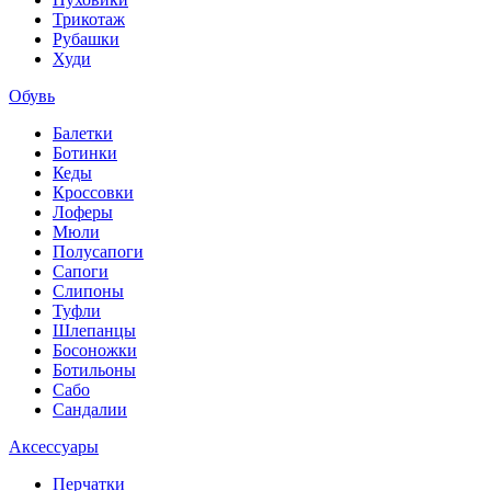
Трикотаж
Рубашки
Худи
Обувь
Балетки
Ботинки
Кеды
Кроссовки
Лоферы
Мюли
Полусапоги
Сапоги
Слипоны
Туфли
Шлепанцы
Босоножки
Ботильоны
Сабо
Сандалии
Аксессуары
Перчатки