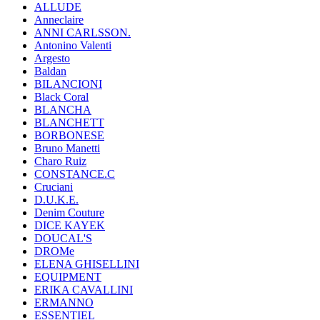
ALLUDE
Anneclaire
ANNI CARLSSON.
Antonino Valenti
Argesto
Baldan
BILANCIONI
Black Coral
BLANCHA
BLANCHETT
BORBONESE
Bruno Manetti
Charo Ruiz
CONSTANCE.C
Cruciani
D.U.K.E.
Denim Couture
DICE KAYEK
DOUCAL'S
DROMe
ELENA GHISELLINI
EQUIPMENT
ERIKA CAVALLINI
ERMANNO
ESSENTIEL