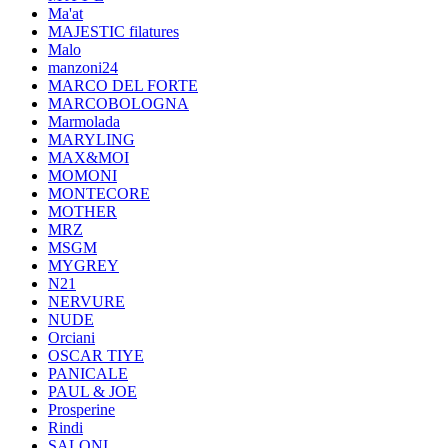
Ma'at
MAJESTIC filatures
Malo
manzoni24
MARCO DEL FORTE
MARCOBOLOGNA
Marmolada
MARYLING
MAX&MOI
MOMONI
MONTECORE
MOTHER
MRZ
MSGM
MYGREY
N21
NERVURE
NUDE
Orciani
OSCAR TIYE
PANICALE
PAUL & JOE
Prosperine
Rindi
SALONI