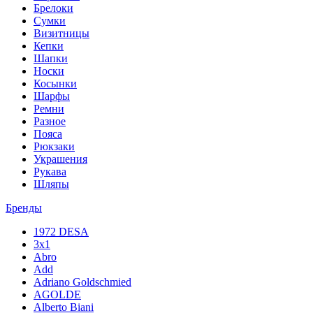
Брелоки
Сумки
Визитницы
Кепки
Шапки
Носки
Косынки
Шарфы
Ремни
Разное
Пояса
Рюкзаки
Украшения
Рукава
Шляпы
Бренды
1972 DESA
3x1
Abro
Add
Adriano Goldschmied
AGOLDE
Alberto Biani