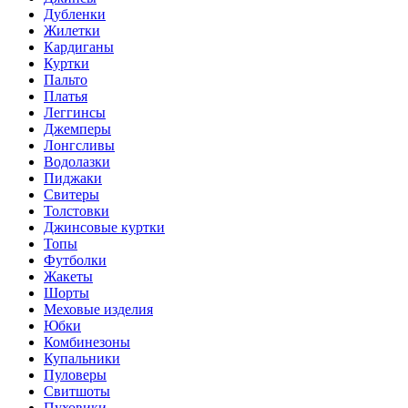
Дубленки
Жилетки
Кардиганы
Куртки
Пальто
Платья
Леггинсы
Джемперы
Лонгсливы
Водолазки
Пиджаки
Свитеры
Толстовки
Джинсовые куртки
Топы
Футболки
Жакеты
Шорты
Меховые изделия
Юбки
Комбинезоны
Купальники
Пуловеры
Свитшоты
Пуховики