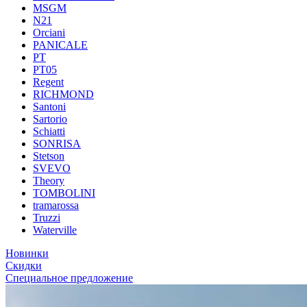
MSGM
N21
Orciani
PANICALE
PT
PT05
Regent
RICHMOND
Santoni
Sartorio
Schiatti
SONRISA
Stetson
SVEVO
Theory
TOMBOLINI
tramarossa
Truzzi
Waterville
Новинки
Скидки
Специальное предложение