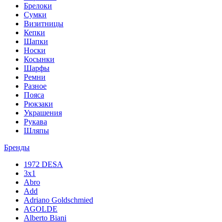
Брелоки
Сумки
Визитницы
Кепки
Шапки
Носки
Косынки
Шарфы
Ремни
Разное
Пояса
Рюкзаки
Украшения
Рукава
Шляпы
Бренды
1972 DESA
3x1
Abro
Add
Adriano Goldschmied
AGOLDE
Alberto Biani