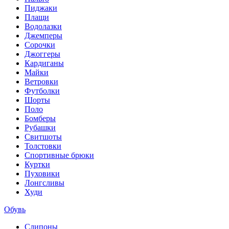
Пиджаки
Плащи
Водолазки
Джемперы
Сорочки
Джоггеры
Кардиганы
Майки
Ветровки
Футболки
Шорты
Поло
Бомберы
Рубашки
Свитшоты
Толстовки
Спортивные брюки
Куртки
Пуховики
Лонгсливы
Худи
Обувь
Слипоны