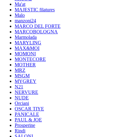
Ma'at
MAJESTIC filatures
Malo
manzoni24
MARCO DEL FORTE
MARCOBOLOGNA
Marmolada
MARYLING
MAX&MOI
MOMONI
MONTECORE
MOTHER
MRZ
MSGM
MYGREY
N21
NERVURE
NUDE
Orciani
OSCAR TIYE
PANICALE
PAUL & JOE
Prosperine
Rindi
SALONI