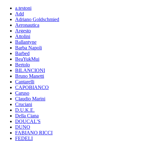
a.testoni
Add
Adriano Goldschmied
Aeronautica
Argesto
Attolini
Ballantyne
Barba Napoli
Barbed
BeaYukMui
Bertolo
BILANCIONI
Bruno Manetti
Cantarelli
CAPOBIANCO
Caruso
Claudio Marini
Cruciani
D.U.K.E.
Della Ciana
DOUCAL'S
DUNO
FABIANO RICCI
FEDELI