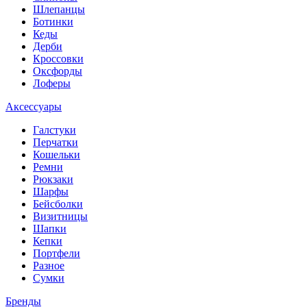
Шлепанцы
Ботинки
Кеды
Дерби
Кроссовки
Оксфорды
Лоферы
Аксессуары
Галстуки
Перчатки
Кошельки
Ремни
Рюкзаки
Шарфы
Бейсболки
Визитницы
Шапки
Кепки
Портфели
Разное
Сумки
Бренды