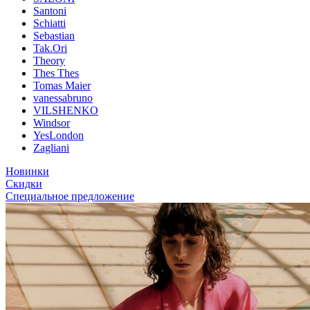
Santoni
Schiatti
Sebastian
Tak.Ori
Theory
Thes Thes
Tomas Maier
vanessabruno
VILSHENKO
Windsor
YesLondon
Zagliani
Новинки
Скидки
Специальное предложение