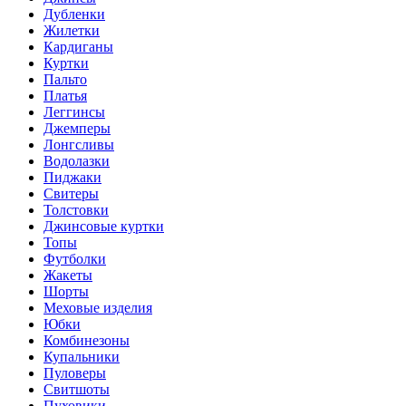
Дубленки
Жилетки
Кардиганы
Куртки
Пальто
Платья
Леггинсы
Джемперы
Лонгсливы
Водолазки
Пиджаки
Свитеры
Толстовки
Джинсовые куртки
Топы
Футболки
Жакеты
Шорты
Меховые изделия
Юбки
Комбинезоны
Купальники
Пуловеры
Свитшоты
Пуховики