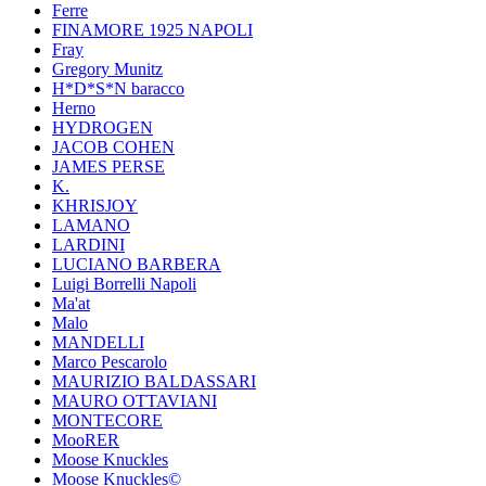
Ferre
FINAMORE 1925 NAPOLI
Fray
Gregory Munitz
H*D*S*N baracco
Herno
HYDROGEN
JACOB COHEN
JAMES PERSE
K.
KHRISJOY
LAMANO
LARDINI
LUCIANO BARBERA
Luigi Borrelli Napoli
Ma'at
Malo
MANDELLI
Marco Pescarolo
MAURIZIO BALDASSARI
MAURO OTTAVIANI
MONTECORE
MooRER
Moose Knuckles
Moose Knuckles©️