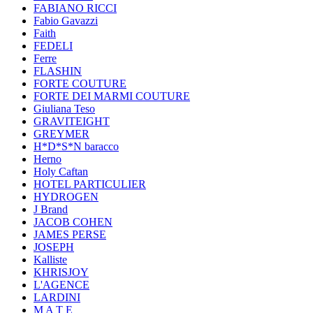
FABIANO RICCI
Fabio Gavazzi
Faith
FEDELI
Ferre
FLASHIN
FORTE COUTURE
FORTE DEI MARMI COUTURE
Giuliana Teso
GRAVITEIGHT
GREYMER
H*D*S*N baracco
Herno
Holy Caftan
HOTEL PARTICULIER
HYDROGEN
J Brand
JACOB COHEN
JAMES PERSE
JOSEPH
Kalliste
KHRISJOY
L'AGENCE
LARDINI
M A T E