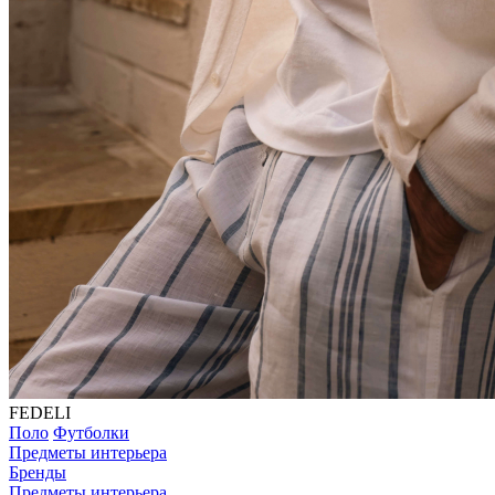
FEDELI
Поло
Футболки
Предметы интерьера
Бренды
Предметы интерьера