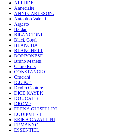
ALLUDE
Anneclaire
ANNI CARLSSON.
Antonino Valenti
Argesto
Baldan
BILANCIONI
Black Coral
BLANCHA
BLANCHETT
BORBONESE
Bruno Manetti
Charo Ruiz
CONSTANCE.C
Cruciani
D.U.K.E.
Denim Couture
DICE KAYEK
DOUCAL'S
DROMe
ELENA GHISELLINI
EQUIPMENT
ERIKA CAVALLINI
ERMANNO
ESSENTIEL