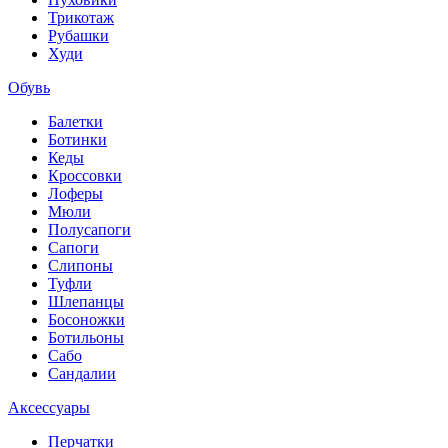
Трикотаж
Рубашки
Худи
Обувь
Балетки
Ботинки
Кеды
Кроссовки
Лоферы
Мюли
Полусапоги
Сапоги
Слипоны
Туфли
Шлепанцы
Босоножки
Ботильоны
Сабо
Сандалии
Аксессуары
Перчатки