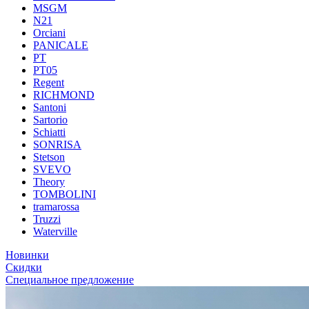
MSGM
N21
Orciani
PANICALE
PT
PT05
Regent
RICHMOND
Santoni
Sartorio
Schiatti
SONRISA
Stetson
SVEVO
Theory
TOMBOLINI
tramarossa
Truzzi
Waterville
Новинки
Скидки
Специальное предложение