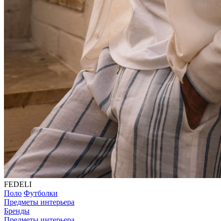
FEDELI
Поло
Футболки
Предметы интерьера
Бренды
Предметы интерьера