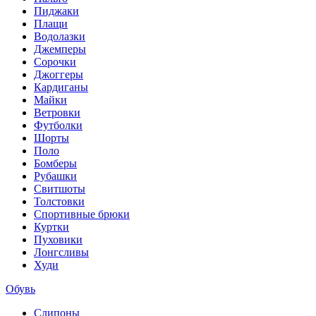
Пиджаки
Плащи
Водолазки
Джемперы
Сорочки
Джоггеры
Кардиганы
Майки
Ветровки
Футболки
Шорты
Поло
Бомберы
Рубашки
Свитшоты
Толстовки
Спортивные брюки
Куртки
Пуховики
Лонгсливы
Худи
Обувь
Слипоны