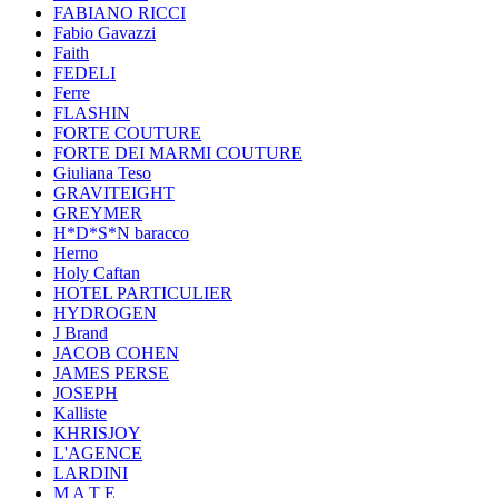
FABIANO RICCI
Fabio Gavazzi
Faith
FEDELI
Ferre
FLASHIN
FORTE COUTURE
FORTE DEI MARMI COUTURE
Giuliana Teso
GRAVITEIGHT
GREYMER
H*D*S*N baracco
Herno
Holy Caftan
HOTEL PARTICULIER
HYDROGEN
J Brand
JACOB COHEN
JAMES PERSE
JOSEPH
Kalliste
KHRISJOY
L'AGENCE
LARDINI
M A T E