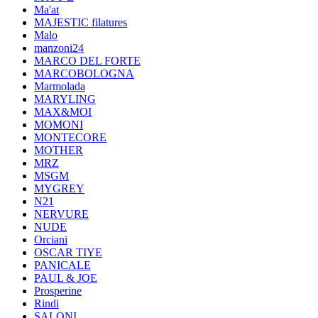
Ma'at
MAJESTIC filatures
Malo
manzoni24
MARCO DEL FORTE
MARCOBOLOGNA
Marmolada
MARYLING
MAX&MOI
MOMONI
MONTECORE
MOTHER
MRZ
MSGM
MYGREY
N21
NERVURE
NUDE
Orciani
OSCAR TIYE
PANICALE
PAUL & JOE
Prosperine
Rindi
SALONI