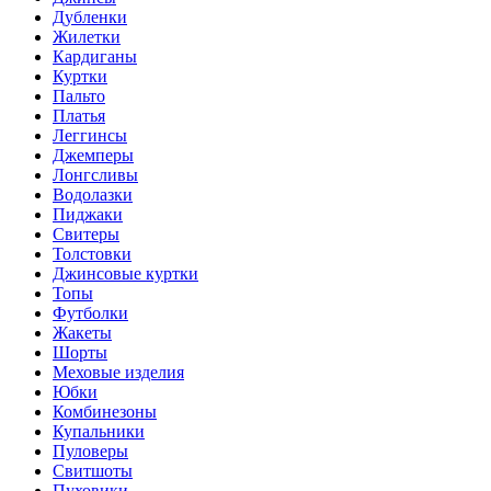
Дубленки
Жилетки
Кардиганы
Куртки
Пальто
Платья
Леггинсы
Джемперы
Лонгсливы
Водолазки
Пиджаки
Свитеры
Толстовки
Джинсовые куртки
Топы
Футболки
Жакеты
Шорты
Меховые изделия
Юбки
Комбинезоны
Купальники
Пуловеры
Свитшоты
Пуховики