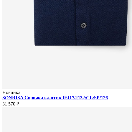
Новинка
SONRISA Сорочка классик IFJ17/J132/CL/SP/126
31 570 ₽