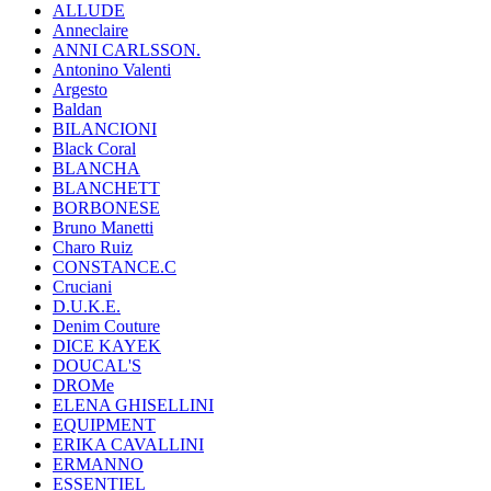
ALLUDE
Anneclaire
ANNI CARLSSON.
Antonino Valenti
Argesto
Baldan
BILANCIONI
Black Coral
BLANCHA
BLANCHETT
BORBONESE
Bruno Manetti
Charo Ruiz
CONSTANCE.C
Cruciani
D.U.K.E.
Denim Couture
DICE KAYEK
DOUCAL'S
DROMe
ELENA GHISELLINI
EQUIPMENT
ERIKA CAVALLINI
ERMANNO
ESSENTIEL