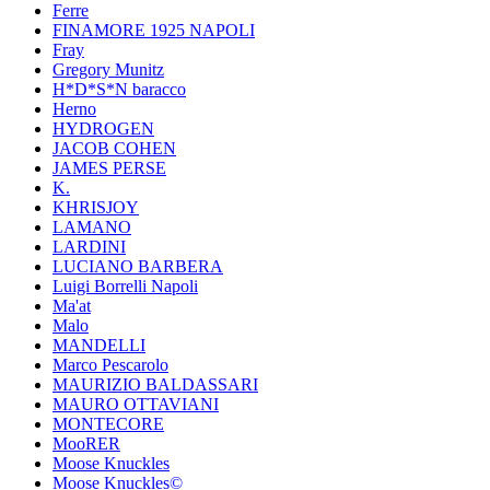
Ferre
FINAMORE 1925 NAPOLI
Fray
Gregory Munitz
H*D*S*N baracco
Herno
HYDROGEN
JACOB COHEN
JAMES PERSE
K.
KHRISJOY
LAMANO
LARDINI
LUCIANO BARBERA
Luigi Borrelli Napoli
Ma'at
Malo
MANDELLI
Marco Pescarolo
MAURIZIO BALDASSARI
MAURO OTTAVIANI
MONTECORE
MooRER
Moose Knuckles
Moose Knuckles©️