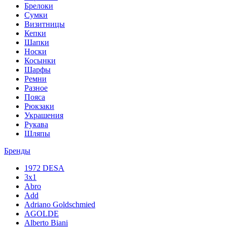
Брелоки
Сумки
Визитницы
Кепки
Шапки
Носки
Косынки
Шарфы
Ремни
Разное
Пояса
Рюкзаки
Украшения
Рукава
Шляпы
Бренды
1972 DESA
3x1
Abro
Add
Adriano Goldschmied
AGOLDE
Alberto Biani