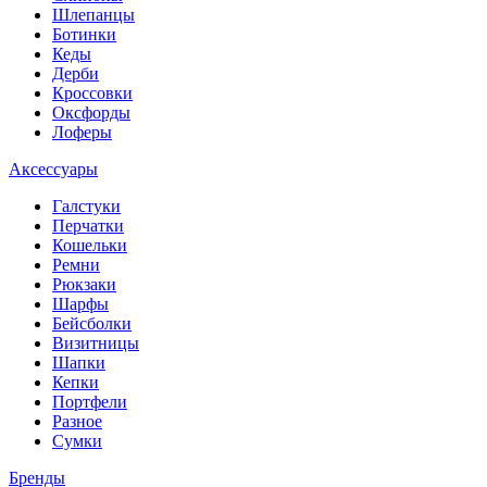
Шлепанцы
Ботинки
Кеды
Дерби
Кроссовки
Оксфорды
Лоферы
Аксессуары
Галстуки
Перчатки
Кошельки
Ремни
Рюкзаки
Шарфы
Бейсболки
Визитницы
Шапки
Кепки
Портфели
Разное
Сумки
Бренды