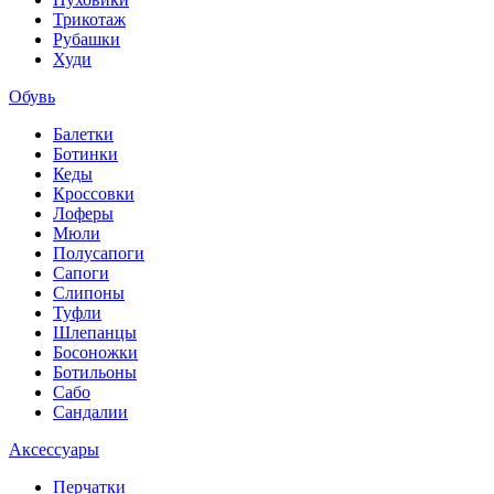
Трикотаж
Рубашки
Худи
Обувь
Балетки
Ботинки
Кеды
Кроссовки
Лоферы
Мюли
Полусапоги
Сапоги
Слипоны
Туфли
Шлепанцы
Босоножки
Ботильоны
Сабо
Сандалии
Аксессуары
Перчатки