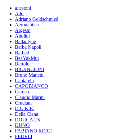
a.testoni
Add
Adriano Goldschmied
Aeronautica
Argesto
Attolini
Ballantyne
Barba Napoli
Barbed
BeaYukMui
Bertolo
BILANCIONI
Bruno Manetti
Cantarelli
CAPOBIANCO
Caruso
Claudio Marini
Cruciani
D.U.K.E.
Della Ciana
DOUCAL'S
DUNO
FABIANO RICCI
FEDELI