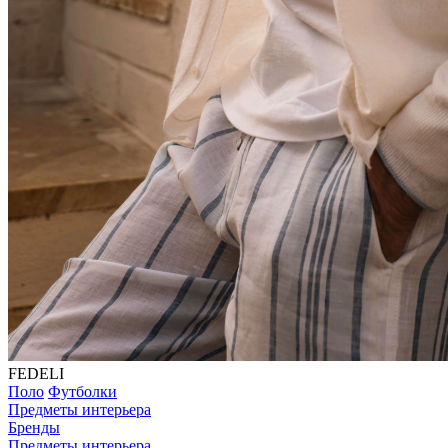
FEDELI
Поло
Футболки
Предметы интерьера
Бренды
Предметы интерьера