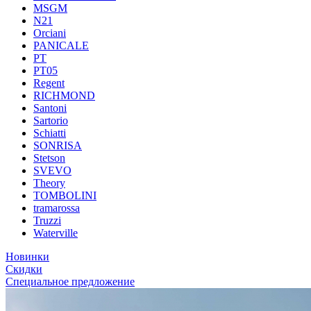
MSGM
N21
Orciani
PANICALE
PT
PT05
Regent
RICHMOND
Santoni
Sartorio
Schiatti
SONRISA
Stetson
SVEVO
Theory
TOMBOLINI
tramarossa
Truzzi
Waterville
Новинки
Скидки
Специальное предложение