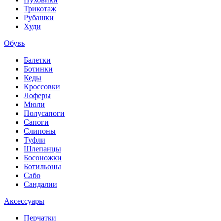
Трикотаж
Рубашки
Худи
Обувь
Балетки
Ботинки
Кеды
Кроссовки
Лоферы
Мюли
Полусапоги
Сапоги
Слипоны
Туфли
Шлепанцы
Босоножки
Ботильоны
Сабо
Сандалии
Аксессуары
Перчатки