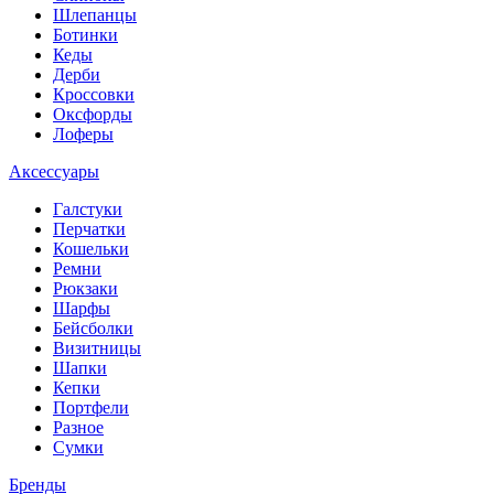
Шлепанцы
Ботинки
Кеды
Дерби
Кроссовки
Оксфорды
Лоферы
Аксессуары
Галстуки
Перчатки
Кошельки
Ремни
Рюкзаки
Шарфы
Бейсболки
Визитницы
Шапки
Кепки
Портфели
Разное
Сумки
Бренды