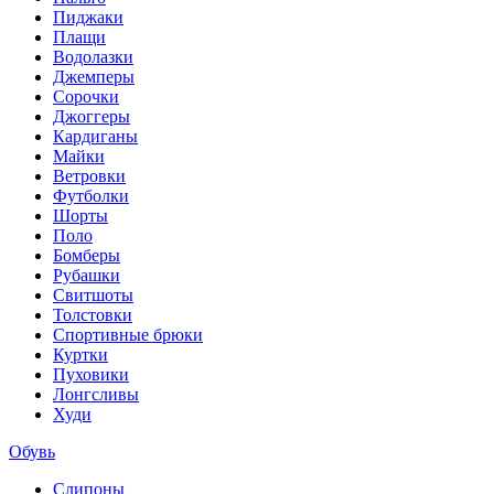
Пиджаки
Плащи
Водолазки
Джемперы
Сорочки
Джоггеры
Кардиганы
Майки
Ветровки
Футболки
Шорты
Поло
Бомберы
Рубашки
Свитшоты
Толстовки
Спортивные брюки
Куртки
Пуховики
Лонгсливы
Худи
Обувь
Слипоны