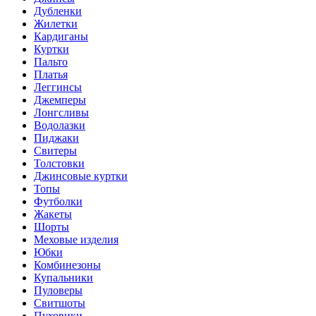
Дубленки
Жилетки
Кардиганы
Куртки
Пальто
Платья
Леггинсы
Джемперы
Лонгсливы
Водолазки
Пиджаки
Свитеры
Толстовки
Джинсовые куртки
Топы
Футболки
Жакеты
Шорты
Меховые изделия
Юбки
Комбинезоны
Купальники
Пуловеры
Свитшоты
Пуховики