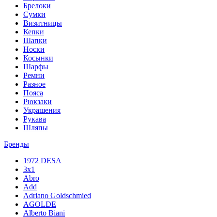
Брелоки
Сумки
Визитницы
Кепки
Шапки
Носки
Косынки
Шарфы
Ремни
Разное
Пояса
Рюкзаки
Украшения
Рукава
Шляпы
Бренды
1972 DESA
3x1
Abro
Add
Adriano Goldschmied
AGOLDE
Alberto Biani