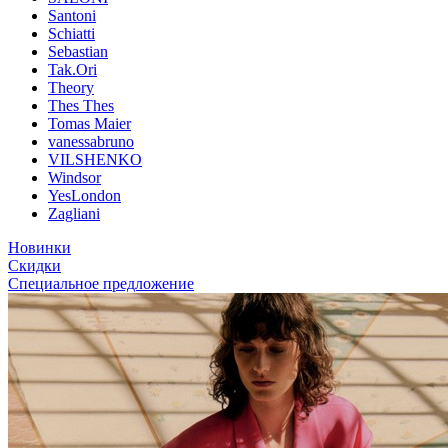
Santoni
Schiatti
Sebastian
Tak.Ori
Theory
Thes Thes
Tomas Maier
vanessabruno
VILSHENKO
Windsor
YesLondon
Zagliani
Новинки
Скидки
Специальное предложение