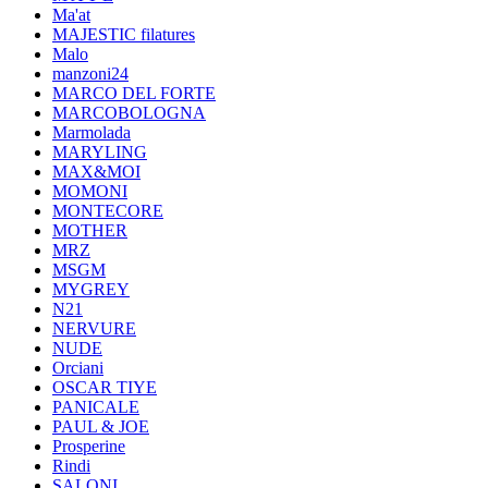
Ma'at
MAJESTIC filatures
Malo
manzoni24
MARCO DEL FORTE
MARCOBOLOGNA
Marmolada
MARYLING
MAX&MOI
MOMONI
MONTECORE
MOTHER
MRZ
MSGM
MYGREY
N21
NERVURE
NUDE
Orciani
OSCAR TIYE
PANICALE
PAUL & JOE
Prosperine
Rindi
SALONI