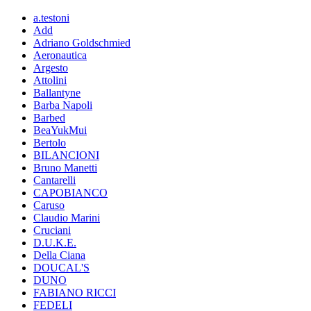
a.testoni
Add
Adriano Goldschmied
Aeronautica
Argesto
Attolini
Ballantyne
Barba Napoli
Barbed
BeaYukMui
Bertolo
BILANCIONI
Bruno Manetti
Cantarelli
CAPOBIANCO
Caruso
Claudio Marini
Cruciani
D.U.K.E.
Della Ciana
DOUCAL'S
DUNO
FABIANO RICCI
FEDELI