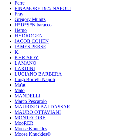
Ferre
FINAMORE 1925 NAPOLI
Fray
Gregory Munitz
H*D*S*N baracco
Herno
HYDROGEN
JACOB COHEN
JAMES PERSE
K.
KHRISJOY
LAMANO
LARDINI
LUCIANO BARBERA
Luigi Borrelli Napoli
Ma'at
Malo
MANDELLI
Marco Pescarolo
MAURIZIO BALDASSARI
MAURO OTTAVIANI
MONTECORE
MooRER
Moose Knuckles
Moose Knuckles©️