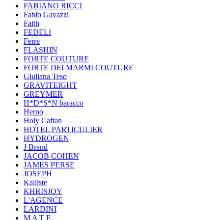
FABIANO RICCI
Fabio Gavazzi
Faith
FEDELI
Ferre
FLASHIN
FORTE COUTURE
FORTE DEI MARMI COUTURE
Giuliana Teso
GRAVITEIGHT
GREYMER
H*D*S*N baracco
Herno
Holy Caftan
HOTEL PARTICULIER
HYDROGEN
J Brand
JACOB COHEN
JAMES PERSE
JOSEPH
Kalliste
KHRISJOY
L'AGENCE
LARDINI
M A T E