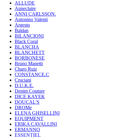
ALLUDE
Anneclaire
ANNI CARLSSON.
Antonino Valenti
Argesto
Baldan
BILANCIONI
Black Coral
BLANCHA
BLANCHETT
BORBONESE
Bruno Manetti
Charo Ruiz
CONSTANCE.C
Cruciani
D.U.K.E.
Denim Couture
DICE KAYEK
DOUCAL'S
DROMe
ELENA GHISELLINI
EQUIPMENT
ERIKA CAVALLINI
ERMANNO
ESSENTIEL