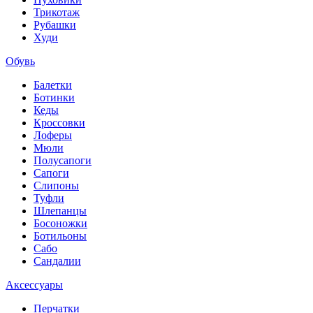
Трикотаж
Рубашки
Худи
Обувь
Балетки
Ботинки
Кеды
Кроссовки
Лоферы
Мюли
Полусапоги
Сапоги
Слипоны
Туфли
Шлепанцы
Босоножки
Ботильоны
Сабо
Сандалии
Аксессуары
Перчатки