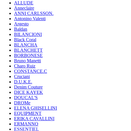
ALLUDE
Anneclaire
ANNI CARLSSON.
Antonino Valenti
Argesto
Baldan
BILANCIONI
Black Coral
BLANCHA
BLANCHETT
BORBONESE
Bruno Manetti
Charo Ruiz
CONSTANCE.C
Cruciani
D.U.K.E.
Denim Couture
DICE KAYEK
DOUCAL'S
DROMe
ELENA GHISELLINI
EQUIPMENT
ERIKA CAVALLINI
ERMANNO
ESSENTIEL