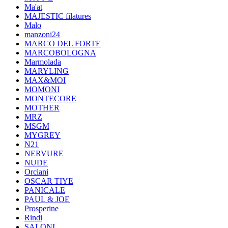
Ma'at
MAJESTIC filatures
Malo
manzoni24
MARCO DEL FORTE
MARCOBOLOGNA
Marmolada
MARYLING
MAX&MOI
MOMONI
MONTECORE
MOTHER
MRZ
MSGM
MYGREY
N21
NERVURE
NUDE
Orciani
OSCAR TIYE
PANICALE
PAUL & JOE
Prosperine
Rindi
SALONI