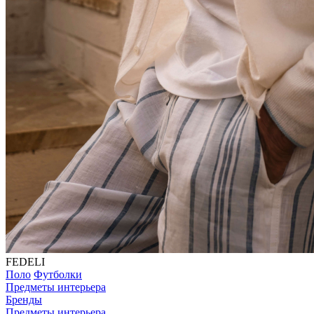
FEDELI
Поло
Футболки
Предметы интерьера
Бренды
Предметы интерьера