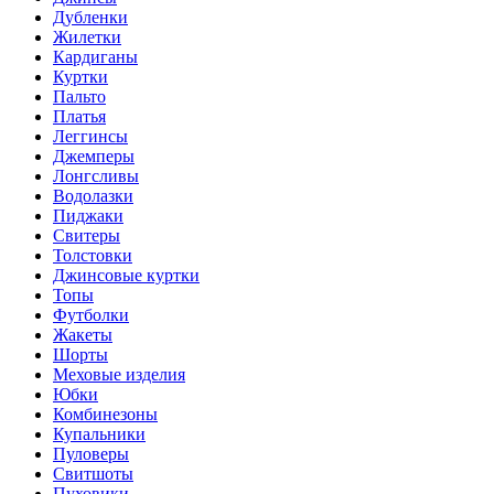
Дубленки
Жилетки
Кардиганы
Куртки
Пальто
Платья
Леггинсы
Джемперы
Лонгсливы
Водолазки
Пиджаки
Свитеры
Толстовки
Джинсовые куртки
Топы
Футболки
Жакеты
Шорты
Меховые изделия
Юбки
Комбинезоны
Купальники
Пуловеры
Свитшоты
Пуховики