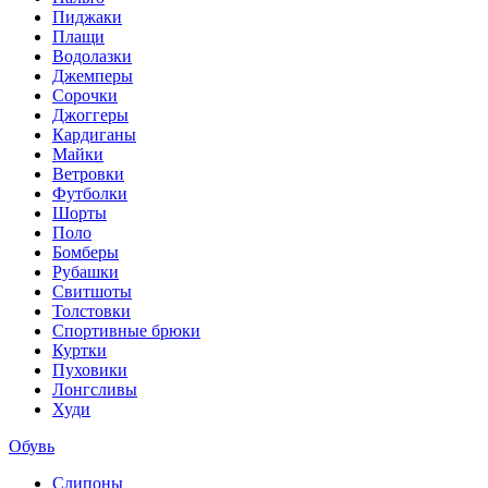
Пиджаки
Плащи
Водолазки
Джемперы
Сорочки
Джоггеры
Кардиганы
Майки
Ветровки
Футболки
Шорты
Поло
Бомберы
Рубашки
Свитшоты
Толстовки
Спортивные брюки
Куртки
Пуховики
Лонгсливы
Худи
Обувь
Слипоны