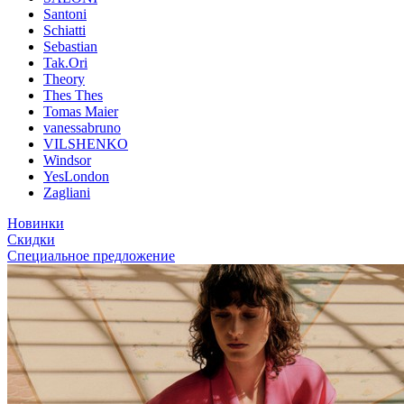
Santoni
Schiatti
Sebastian
Tak.Ori
Theory
Thes Thes
Tomas Maier
vanessabruno
VILSHENKO
Windsor
YesLondon
Zagliani
Новинки
Скидки
Специальное предложение