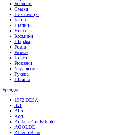
Брелоки
Сумки
Визитницы
Кепки
Шапки
Носки
Косынки
Шарфы
Ремни
Разное
Пояса
Рюкзаки
Украшения
Рукава
Шляпы
Бренды
1972 DESA
3x1
Abro
Add
Adriano Goldschmied
AGOLDE
Alberto Biani