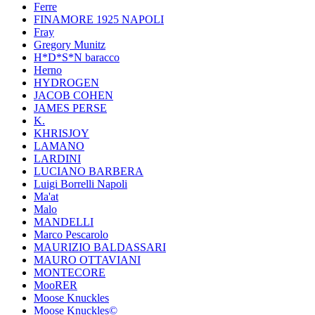
Ferre
FINAMORE 1925 NAPOLI
Fray
Gregory Munitz
H*D*S*N baracco
Herno
HYDROGEN
JACOB COHEN
JAMES PERSE
K.
KHRISJOY
LAMANO
LARDINI
LUCIANO BARBERA
Luigi Borrelli Napoli
Ma'at
Malo
MANDELLI
Marco Pescarolo
MAURIZIO BALDASSARI
MAURO OTTAVIANI
MONTECORE
MooRER
Moose Knuckles
Moose Knuckles©️