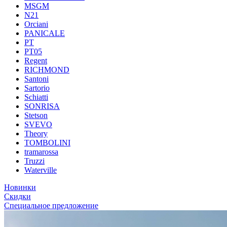
MSGM
N21
Orciani
PANICALE
PT
PT05
Regent
RICHMOND
Santoni
Sartorio
Schiatti
SONRISA
Stetson
SVEVO
Theory
TOMBOLINI
tramarossa
Truzzi
Waterville
Новинки
Скидки
Специальное предложение