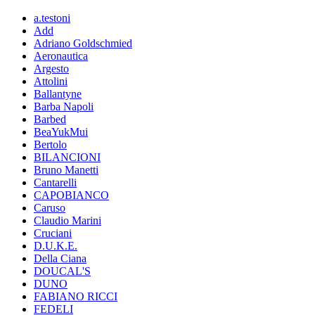
a.testoni
Add
Adriano Goldschmied
Aeronautica
Argesto
Attolini
Ballantyne
Barba Napoli
Barbed
BeaYukMui
Bertolo
BILANCIONI
Bruno Manetti
Cantarelli
CAPOBIANCO
Caruso
Claudio Marini
Cruciani
D.U.K.E.
Della Ciana
DOUCAL'S
DUNO
FABIANO RICCI
FEDELI