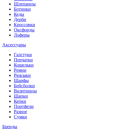
Шлепанцы
Ботинки
Кеды
Дерби
Кроссовки
Оксфорды
Лоферы
Аксессуары
Галстуки
Перчатки
Кошельки
Ремни
Рюкзаки
Шарфы
Бейсболки
Визитницы
Шапки
Кепки
Портфели
Разное
Сумки
Бренды