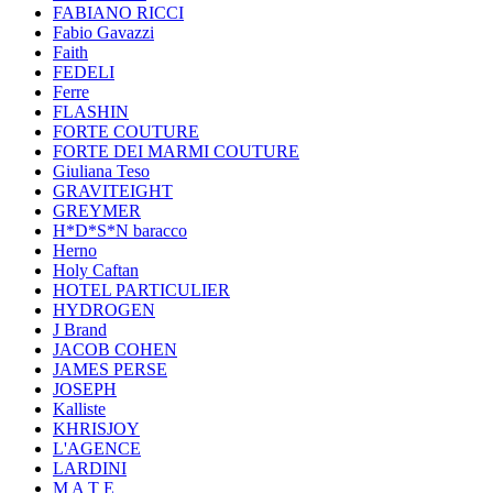
FABIANO RICCI
Fabio Gavazzi
Faith
FEDELI
Ferre
FLASHIN
FORTE COUTURE
FORTE DEI MARMI COUTURE
Giuliana Teso
GRAVITEIGHT
GREYMER
H*D*S*N baracco
Herno
Holy Caftan
HOTEL PARTICULIER
HYDROGEN
J Brand
JACOB COHEN
JAMES PERSE
JOSEPH
Kalliste
KHRISJOY
L'AGENCE
LARDINI
M A T E