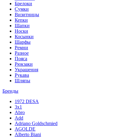
Брелоки
Сумки
Визитницы
Кепки
Шапки
Носки
Косынки
Шарфы
Ремни
Разное
Пояса
Рюкзаки
Украшения
Рукава
Шляпы
Бренды
1972 DESA
3x1
Abro
Add
Adriano Goldschmied
AGOLDE
Alberto Biani