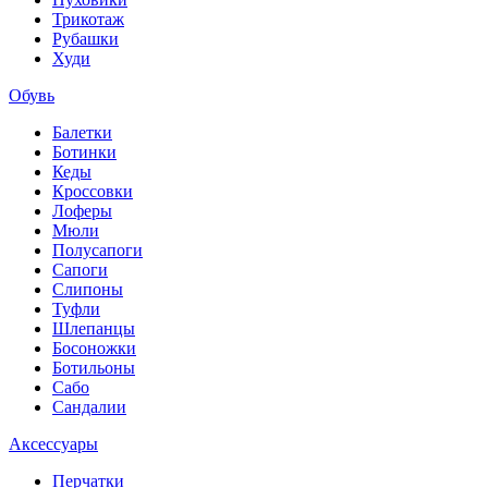
Трикотаж
Рубашки
Худи
Обувь
Балетки
Ботинки
Кеды
Кроссовки
Лоферы
Мюли
Полусапоги
Сапоги
Слипоны
Туфли
Шлепанцы
Босоножки
Ботильоны
Сабо
Сандалии
Аксессуары
Перчатки