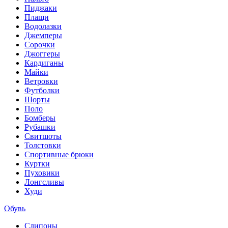
Пиджаки
Плащи
Водолазки
Джемперы
Сорочки
Джоггеры
Кардиганы
Майки
Ветровки
Футболки
Шорты
Поло
Бомберы
Рубашки
Свитшоты
Толстовки
Спортивные брюки
Куртки
Пуховики
Лонгсливы
Худи
Обувь
Слипоны