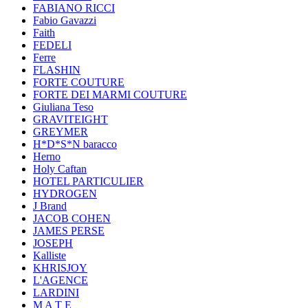
FABIANO RICCI
Fabio Gavazzi
Faith
FEDELI
Ferre
FLASHIN
FORTE COUTURE
FORTE DEI MARMI COUTURE
Giuliana Teso
GRAVITEIGHT
GREYMER
H*D*S*N baracco
Herno
Holy Caftan
HOTEL PARTICULIER
HYDROGEN
J Brand
JACOB COHEN
JAMES PERSE
JOSEPH
Kalliste
KHRISJOY
L'AGENCE
LARDINI
M A T E