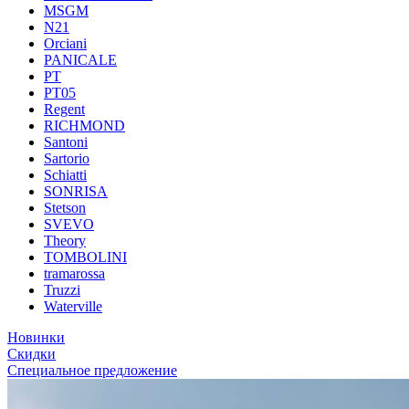
MSGM
N21
Orciani
PANICALE
PT
PT05
Regent
RICHMOND
Santoni
Sartorio
Schiatti
SONRISA
Stetson
SVEVO
Theory
TOMBOLINI
tramarossa
Truzzi
Waterville
Новинки
Скидки
Специальное предложение