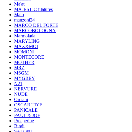
Ma'at
MAJESTIC filatures
Malo
manzoni24
MARCO DEL FORTE
MARCOBOLOGNA
Marmolada
MARYLING
MAX&MOI
MOMONI
MONTECORE
MOTHER
MRZ
MSGM
MYGREY
N21
NERVURE
NUDE
Orciani
OSCAR TIYE
PANICALE
PAUL & JOE
Prosperine
Rindi
SALONI