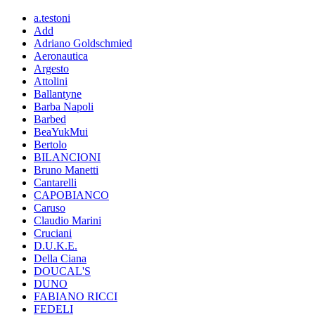
a.testoni
Add
Adriano Goldschmied
Aeronautica
Argesto
Attolini
Ballantyne
Barba Napoli
Barbed
BeaYukMui
Bertolo
BILANCIONI
Bruno Manetti
Cantarelli
CAPOBIANCO
Caruso
Claudio Marini
Cruciani
D.U.K.E.
Della Ciana
DOUCAL'S
DUNO
FABIANO RICCI
FEDELI