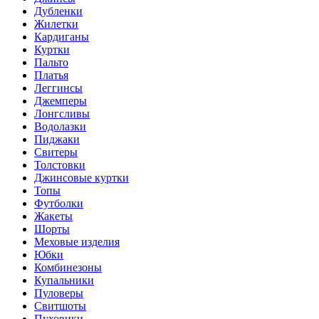
Дубленки
Жилетки
Кардиганы
Куртки
Пальто
Платья
Леггинсы
Джемперы
Лонгсливы
Водолазки
Пиджаки
Свитеры
Толстовки
Джинсовые куртки
Топы
Футболки
Жакеты
Шорты
Меховые изделия
Юбки
Комбинезоны
Купальники
Пуловеры
Свитшоты
Пуховики