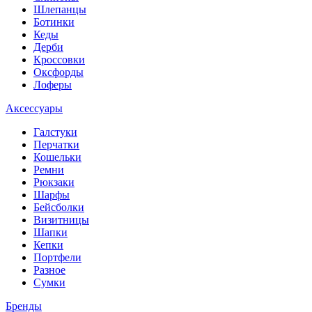
Шлепанцы
Ботинки
Кеды
Дерби
Кроссовки
Оксфорды
Лоферы
Аксессуары
Галстуки
Перчатки
Кошельки
Ремни
Рюкзаки
Шарфы
Бейсболки
Визитницы
Шапки
Кепки
Портфели
Разное
Сумки
Бренды