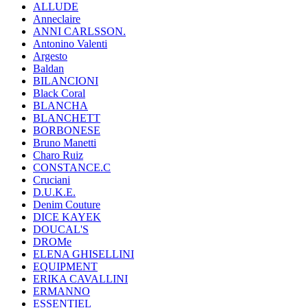
ALLUDE
Anneclaire
ANNI CARLSSON.
Antonino Valenti
Argesto
Baldan
BILANCIONI
Black Coral
BLANCHA
BLANCHETT
BORBONESE
Bruno Manetti
Charo Ruiz
CONSTANCE.C
Cruciani
D.U.K.E.
Denim Couture
DICE KAYEK
DOUCAL'S
DROMe
ELENA GHISELLINI
EQUIPMENT
ERIKA CAVALLINI
ERMANNO
ESSENTIEL