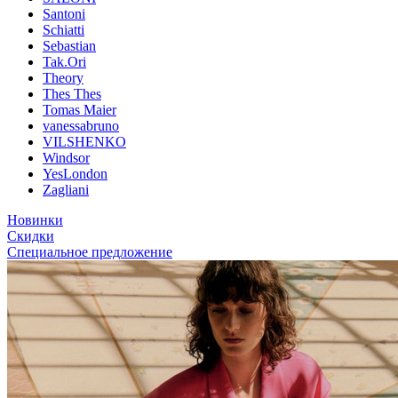
Santoni
Schiatti
Sebastian
Tak.Ori
Theory
Thes Thes
Tomas Maier
vanessabruno
VILSHENKO
Windsor
YesLondon
Zagliani
Новинки
Скидки
Специальное предложение