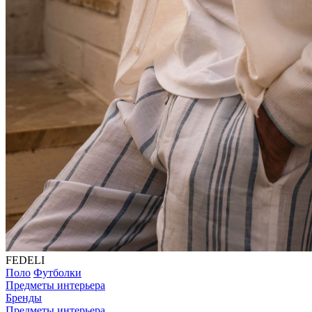
FEDELI
Поло
Футболки
Предметы интерьера
Бренды
Предметы интерьера