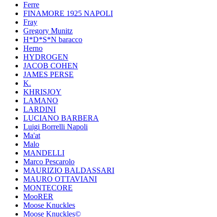
Ferre
FINAMORE 1925 NAPOLI
Fray
Gregory Munitz
H*D*S*N baracco
Herno
HYDROGEN
JACOB COHEN
JAMES PERSE
K.
KHRISJOY
LAMANO
LARDINI
LUCIANO BARBERA
Luigi Borrelli Napoli
Ma'at
Malo
MANDELLI
Marco Pescarolo
MAURIZIO BALDASSARI
MAURO OTTAVIANI
MONTECORE
MooRER
Moose Knuckles
Moose Knuckles©️