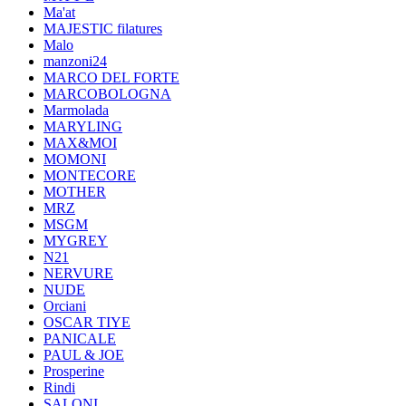
Ma'at
MAJESTIC filatures
Malo
manzoni24
MARCO DEL FORTE
MARCOBOLOGNA
Marmolada
MARYLING
MAX&MOI
MOMONI
MONTECORE
MOTHER
MRZ
MSGM
MYGREY
N21
NERVURE
NUDE
Orciani
OSCAR TIYE
PANICALE
PAUL & JOE
Prosperine
Rindi
SALONI