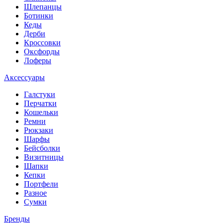
Шлепанцы
Ботинки
Кеды
Дерби
Кроссовки
Оксфорды
Лоферы
Аксессуары
Галстуки
Перчатки
Кошельки
Ремни
Рюкзаки
Шарфы
Бейсболки
Визитницы
Шапки
Кепки
Портфели
Разное
Сумки
Бренды