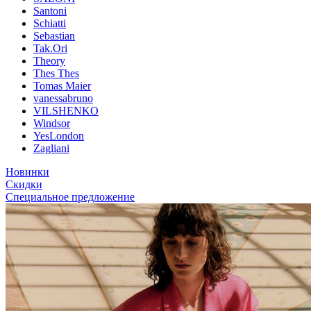
Santoni
Schiatti
Sebastian
Tak.Ori
Theory
Thes Thes
Tomas Maier
vanessabruno
VILSHENKO
Windsor
YesLondon
Zagliani
Новинки
Скидки
Специальное предложение