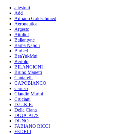
a.testoni
Add
Adriano Goldschmied
Aeronautica
Argesto
Attolini
Ballantyne
Barba Napoli
Barbed
BeaYukMui
Bertolo
BILANCIONI
Bruno Manetti
Cantarelli
CAPOBIANCO
Caruso
Claudio Marini
Cruciani
D.U.K.E.
Della Ciana
DOUCAL'S
DUNO
FABIANO RICCI
FEDELI