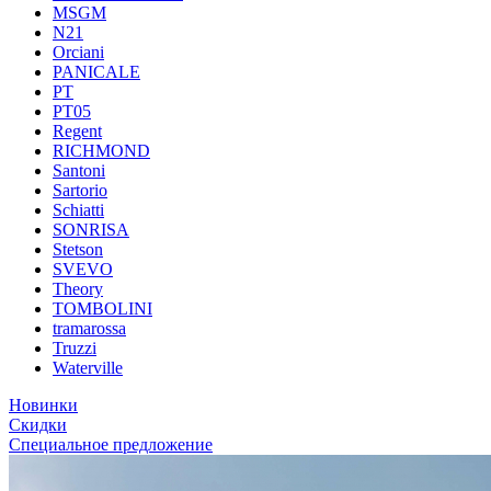
MSGM
N21
Orciani
PANICALE
PT
PT05
Regent
RICHMOND
Santoni
Sartorio
Schiatti
SONRISA
Stetson
SVEVO
Theory
TOMBOLINI
tramarossa
Truzzi
Waterville
Новинки
Скидки
Специальное предложение