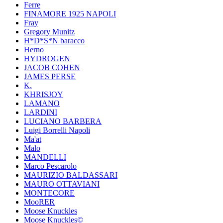
Ferre
FINAMORE 1925 NAPOLI
Fray
Gregory Munitz
H*D*S*N baracco
Herno
HYDROGEN
JACOB COHEN
JAMES PERSE
K.
KHRISJOY
LAMANO
LARDINI
LUCIANO BARBERA
Luigi Borrelli Napoli
Ma'at
Malo
MANDELLI
Marco Pescarolo
MAURIZIO BALDASSARI
MAURO OTTAVIANI
MONTECORE
MooRER
Moose Knuckles
Moose Knuckles©️