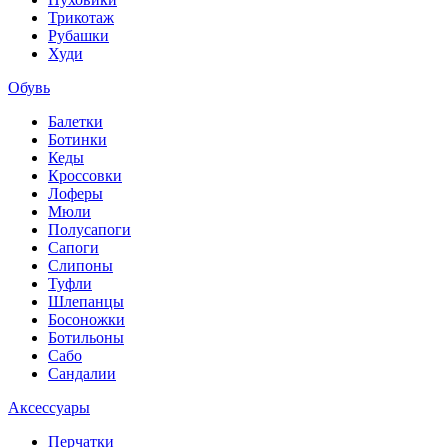
Трикотаж
Рубашки
Худи
Обувь
Балетки
Ботинки
Кеды
Кроссовки
Лоферы
Мюли
Полусапоги
Сапоги
Слипоны
Туфли
Шлепанцы
Босоножки
Ботильоны
Сабо
Сандалии
Аксессуары
Перчатки