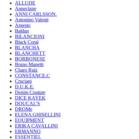
ALLUDE
Anneclaire
ANNI CARLSSON.
Antonino Valenti
Argesto
Baldan
BILANCIONI
Black Coral
BLANCHA
BLANCHETT
BORBONESE
Bruno Manetti
Charo Ruiz
CONSTANCE.C
Cruciani
D.U.K.E.
Denim Couture
DICE KAYEK
DOUCAL'S
DROMe
ELENA GHISELLINI
EQUIPMENT
ERIKA CAVALLINI
ERMANNO
ESSENTIEL