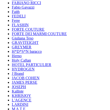
FABIANO RICCI
Fabio Gavazzi
Faith
FEDELI
Ferre
FLASHIN
FORTE COUTURE
FORTE DEI MARMI COUTURE
Giuliana Teso
GRAVITEIGHT
GREYMER
H*D*S*N baracco
Herno
Holy Caftan
HOTEL PARTICULIER
HYDROGEN
J Brand
JACOB COHEN
JAMES PERSE
JOSEPH
Kalliste
KHRISJOY
L'AGENCE
LARDINI
M A T E