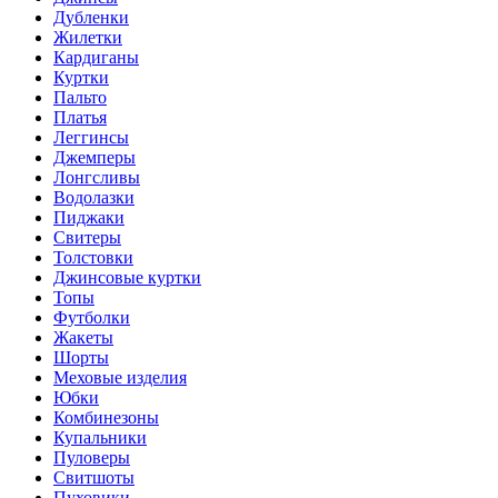
Дубленки
Жилетки
Кардиганы
Куртки
Пальто
Платья
Леггинсы
Джемперы
Лонгсливы
Водолазки
Пиджаки
Свитеры
Толстовки
Джинсовые куртки
Топы
Футболки
Жакеты
Шорты
Меховые изделия
Юбки
Комбинезоны
Купальники
Пуловеры
Свитшоты
Пуховики