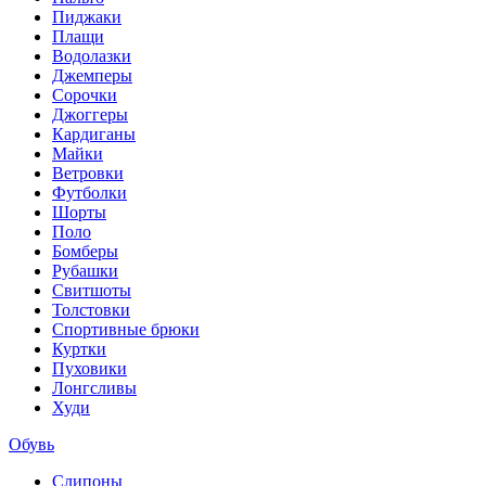
Пиджаки
Плащи
Водолазки
Джемперы
Сорочки
Джоггеры
Кардиганы
Майки
Ветровки
Футболки
Шорты
Поло
Бомберы
Рубашки
Свитшоты
Толстовки
Спортивные брюки
Куртки
Пуховики
Лонгсливы
Худи
Обувь
Слипоны