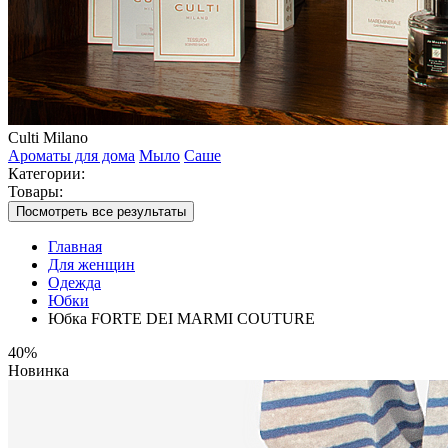
Culti Milano
Ароматы для дома
Мыло
Саше
Категории:
Товары:
Посмотреть все результаты
Главная
Для женщин
Одежда
Юбки
Юбка FORTE DEI MARMI COUTURE
40%
Новинка