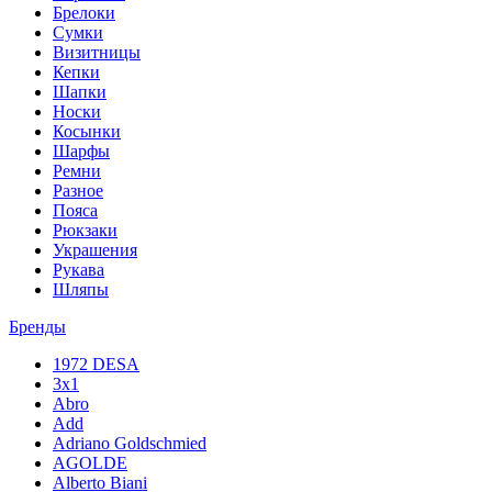
Брелоки
Сумки
Визитницы
Кепки
Шапки
Носки
Косынки
Шарфы
Ремни
Разное
Пояса
Рюкзаки
Украшения
Рукава
Шляпы
Бренды
1972 DESA
3x1
Abro
Add
Adriano Goldschmied
AGOLDE
Alberto Biani