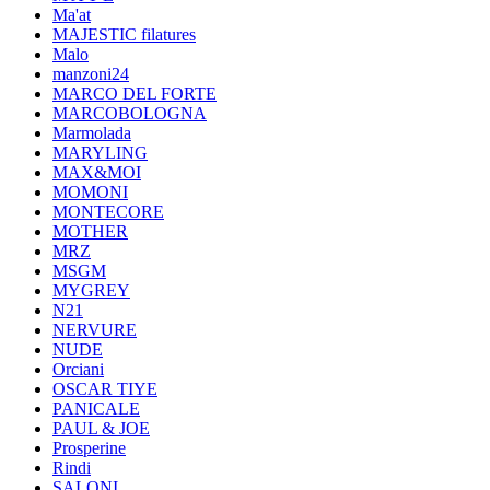
Ma'at
MAJESTIC filatures
Malo
manzoni24
MARCO DEL FORTE
MARCOBOLOGNA
Marmolada
MARYLING
MAX&MOI
MOMONI
MONTECORE
MOTHER
MRZ
MSGM
MYGREY
N21
NERVURE
NUDE
Orciani
OSCAR TIYE
PANICALE
PAUL & JOE
Prosperine
Rindi
SALONI