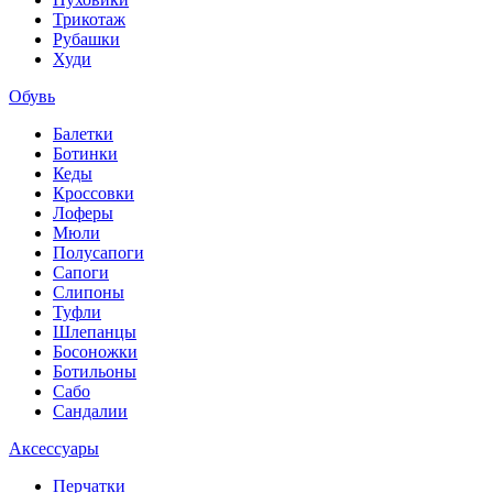
Трикотаж
Рубашки
Худи
Обувь
Балетки
Ботинки
Кеды
Кроссовки
Лоферы
Мюли
Полусапоги
Сапоги
Слипоны
Туфли
Шлепанцы
Босоножки
Ботильоны
Сабо
Сандалии
Аксессуары
Перчатки