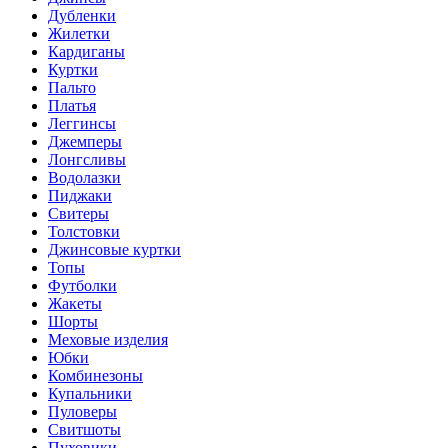
Дубленки
Жилетки
Кардиганы
Куртки
Пальто
Платья
Леггинсы
Джемперы
Лонгсливы
Водолазки
Пиджаки
Свитеры
Толстовки
Джинсовые куртки
Топы
Футболки
Жакеты
Шорты
Меховые изделия
Юбки
Комбинезоны
Купальники
Пуловеры
Свитшоты
Пуховики