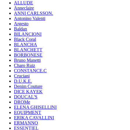
ALLUDE
Anneclaire
ANNI CARLSSON.
Antonino Valenti
Argesto
Baldan
BILANCIONI
Black Coral
BLANCHA
BLANCHETT
BORBONESE
Bruno Manetti
Charo Ruiz
CONSTANCE.C
Cruciani
D.U.K.E.
Denim Couture
DICE KAYEK
DOUCAL'S
DROMe
ELENA GHISELLINI
EQUIPMENT
ERIKA CAVALLINI
ERMANNO
ESSENTIEL