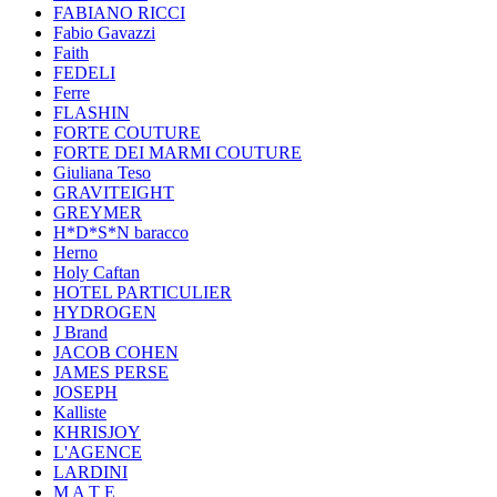
FABIANO RICCI
Fabio Gavazzi
Faith
FEDELI
Ferre
FLASHIN
FORTE COUTURE
FORTE DEI MARMI COUTURE
Giuliana Teso
GRAVITEIGHT
GREYMER
H*D*S*N baracco
Herno
Holy Caftan
HOTEL PARTICULIER
HYDROGEN
J Brand
JACOB COHEN
JAMES PERSE
JOSEPH
Kalliste
KHRISJOY
L'AGENCE
LARDINI
M A T E