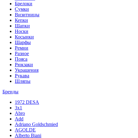
Брелоки
Сумки
Визитницы
Кепки
Шапки
Носки
Косынки
Шарфы
Ремни
Разное
Пояса
Рюкзаки
Украшения
Рукава
Шляпы
Бренды
1972 DESA
3x1
Abro
Add
Adriano Goldschmied
AGOLDE
Alberto Biani