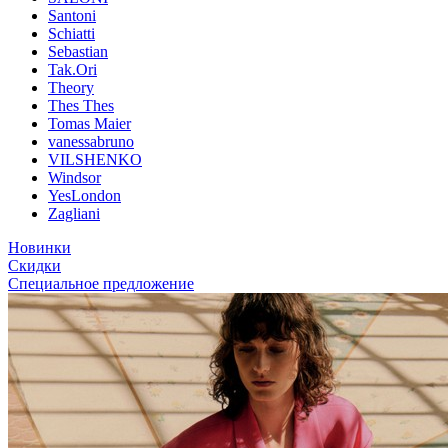
Santoni
Schiatti
Sebastian
Tak.Ori
Theory
Thes Thes
Tomas Maier
vanessabruno
VILSHENKO
Windsor
YesLondon
Zagliani
Новинки
Скидки
Специальное предложение