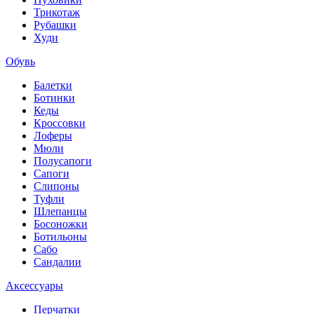
Трикотаж
Рубашки
Худи
Обувь
Балетки
Ботинки
Кеды
Кроссовки
Лоферы
Мюли
Полусапоги
Сапоги
Слипоны
Туфли
Шлепанцы
Босоножки
Ботильоны
Сабо
Сандалии
Аксессуары
Перчатки