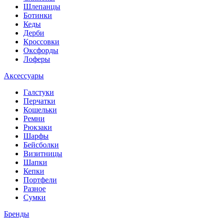
Шлепанцы
Ботинки
Кеды
Дерби
Кроссовки
Оксфорды
Лоферы
Аксессуары
Галстуки
Перчатки
Кошельки
Ремни
Рюкзаки
Шарфы
Бейсболки
Визитницы
Шапки
Кепки
Портфели
Разное
Сумки
Бренды