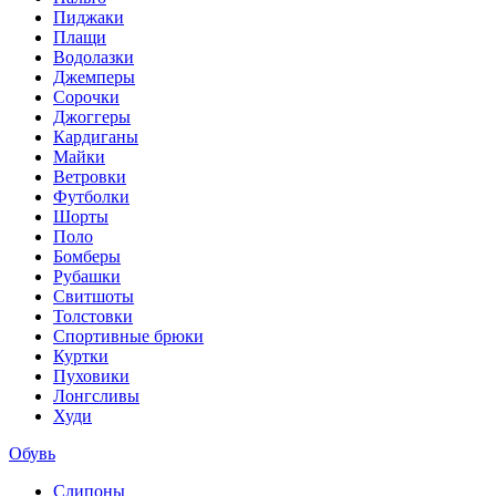
Пиджаки
Плащи
Водолазки
Джемперы
Сорочки
Джоггеры
Кардиганы
Майки
Ветровки
Футболки
Шорты
Поло
Бомберы
Рубашки
Свитшоты
Толстовки
Спортивные брюки
Куртки
Пуховики
Лонгсливы
Худи
Обувь
Слипоны