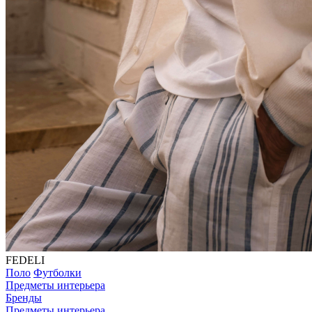
FEDELI
Поло
Футболки
Предметы интерьера
Бренды
Предметы интерьера