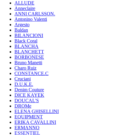
ALLUDE
Anneclaire
ANNI CARLSSON.
Antonino Valenti
Argesto
Baldan
BILANCIONI
Black Coral
BLANCHA
BLANCHETT
BORBONESE
Bruno Manetti
Charo Ruiz
CONSTANCE.C
Cruciani
D.U.K.E.
Denim Couture
DICE KAYEK
DOUCAL'S
DROMe
ELENA GHISELLINI
EQUIPMENT
ERIKA CAVALLINI
ERMANNO
ESSENTIEL