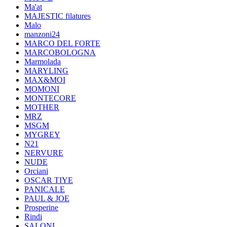
Ma'at
MAJESTIC filatures
Malo
manzoni24
MARCO DEL FORTE
MARCOBOLOGNA
Marmolada
MARYLING
MAX&MOI
MOMONI
MONTECORE
MOTHER
MRZ
MSGM
MYGREY
N21
NERVURE
NUDE
Orciani
OSCAR TIYE
PANICALE
PAUL & JOE
Prosperine
Rindi
SALONI