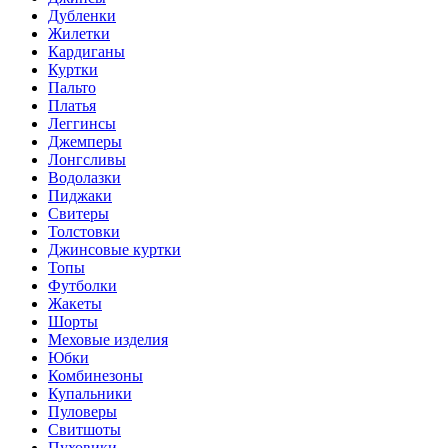
Дубленки
Жилетки
Кардиганы
Куртки
Пальто
Платья
Леггинсы
Джемперы
Лонгсливы
Водолазки
Пиджаки
Свитеры
Толстовки
Джинсовые куртки
Топы
Футболки
Жакеты
Шорты
Меховые изделия
Юбки
Комбинезоны
Купальники
Пуловеры
Свитшоты
Пуховики