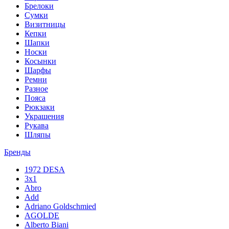
Брелоки
Сумки
Визитницы
Кепки
Шапки
Носки
Косынки
Шарфы
Ремни
Разное
Пояса
Рюкзаки
Украшения
Рукава
Шляпы
Бренды
1972 DESA
3x1
Abro
Add
Adriano Goldschmied
AGOLDE
Alberto Biani