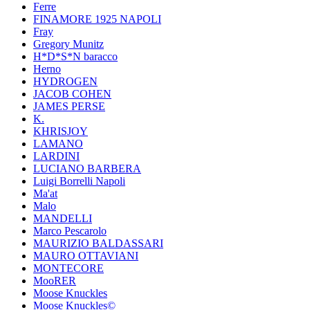
Ferre
FINAMORE 1925 NAPOLI
Fray
Gregory Munitz
H*D*S*N baracco
Herno
HYDROGEN
JACOB COHEN
JAMES PERSE
K.
KHRISJOY
LAMANO
LARDINI
LUCIANO BARBERA
Luigi Borrelli Napoli
Ma'at
Malo
MANDELLI
Marco Pescarolo
MAURIZIO BALDASSARI
MAURO OTTAVIANI
MONTECORE
MooRER
Moose Knuckles
Moose Knuckles©️