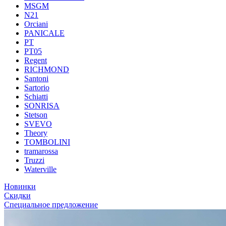
MSGM
N21
Orciani
PANICALE
PT
PT05
Regent
RICHMOND
Santoni
Sartorio
Schiatti
SONRISA
Stetson
SVEVO
Theory
TOMBOLINI
tramarossa
Truzzi
Waterville
Новинки
Скидки
Специальное предложение