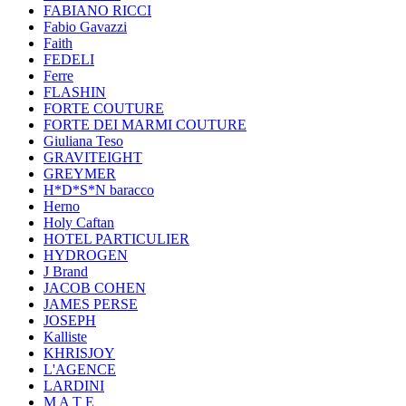
FABIANO RICCI
Fabio Gavazzi
Faith
FEDELI
Ferre
FLASHIN
FORTE COUTURE
FORTE DEI MARMI COUTURE
Giuliana Teso
GRAVITEIGHT
GREYMER
H*D*S*N baracco
Herno
Holy Caftan
HOTEL PARTICULIER
HYDROGEN
J Brand
JACOB COHEN
JAMES PERSE
JOSEPH
Kalliste
KHRISJOY
L'AGENCE
LARDINI
M A T E