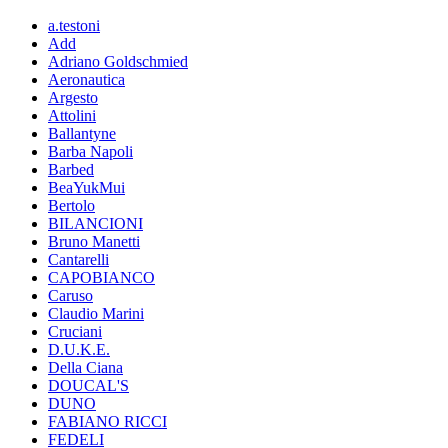
a.testoni
Add
Adriano Goldschmied
Aeronautica
Argesto
Attolini
Ballantyne
Barba Napoli
Barbed
BeaYukMui
Bertolo
BILANCIONI
Bruno Manetti
Cantarelli
CAPOBIANCO
Caruso
Claudio Marini
Cruciani
D.U.K.E.
Della Ciana
DOUCAL'S
DUNO
FABIANO RICCI
FEDELI