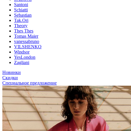
Santoni
Schiatti
Sebastian
Tak.Ori
Theory
Thes Thes
Tomas Maier
vanessabruno
VILSHENKO
Windsor
YesLondon
Zagliani
Новинки
Скидки
Специальное предложение