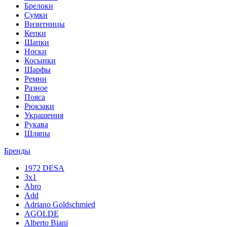
Брелоки
Сумки
Визитницы
Кепки
Шапки
Носки
Косынки
Шарфы
Ремни
Разное
Пояса
Рюкзаки
Украшения
Рукава
Шляпы
Бренды
1972 DESA
3x1
Abro
Add
Adriano Goldschmied
AGOLDE
Alberto Biani