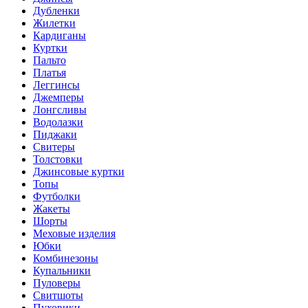
Дубленки
Жилетки
Кардиганы
Куртки
Пальто
Платья
Леггинсы
Джемперы
Лонгсливы
Водолазки
Пиджаки
Свитеры
Толстовки
Джинсовые куртки
Топы
Футболки
Жакеты
Шорты
Меховые изделия
Юбки
Комбинезоны
Купальники
Пуловеры
Свитшоты
Пуховики