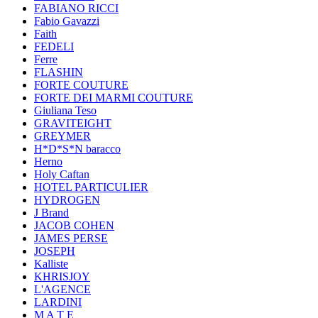
FABIANO RICCI
Fabio Gavazzi
Faith
FEDELI
Ferre
FLASHIN
FORTE COUTURE
FORTE DEI MARMI COUTURE
Giuliana Teso
GRAVITEIGHT
GREYMER
H*D*S*N baracco
Herno
Holy Caftan
HOTEL PARTICULIER
HYDROGEN
J Brand
JACOB COHEN
JAMES PERSE
JOSEPH
Kalliste
KHRISJOY
L'AGENCE
LARDINI
M A T E