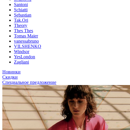
Santoni
Schiatti
Sebastian
Tak.Ori
Theory
Thes Thes
Tomas Maier
vanessabruno
VILSHENKO
Windsor
YesLondon
Zagliani
Новинки
Скидки
Специальное предложение