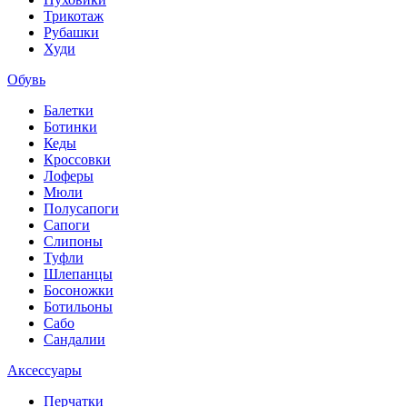
Трикотаж
Рубашки
Худи
Обувь
Балетки
Ботинки
Кеды
Кроссовки
Лоферы
Мюли
Полусапоги
Сапоги
Слипоны
Туфли
Шлепанцы
Босоножки
Ботильоны
Сабо
Сандалии
Аксессуары
Перчатки