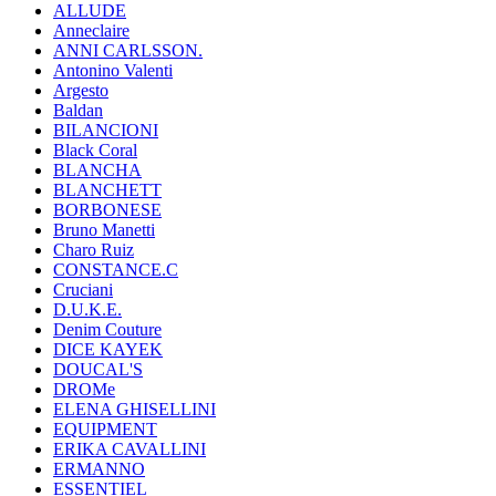
ALLUDE
Anneclaire
ANNI CARLSSON.
Antonino Valenti
Argesto
Baldan
BILANCIONI
Black Coral
BLANCHA
BLANCHETT
BORBONESE
Bruno Manetti
Charo Ruiz
CONSTANCE.C
Cruciani
D.U.K.E.
Denim Couture
DICE KAYEK
DOUCAL'S
DROMe
ELENA GHISELLINI
EQUIPMENT
ERIKA CAVALLINI
ERMANNO
ESSENTIEL