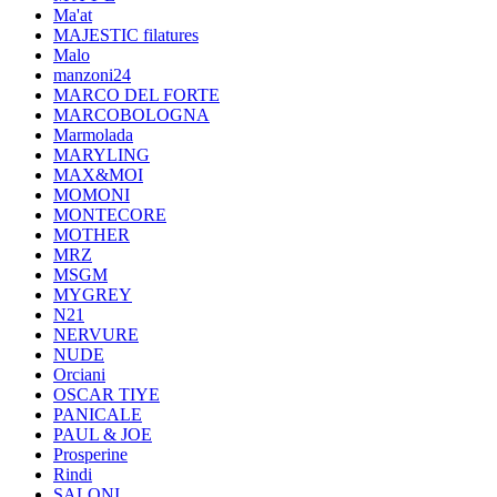
Ma'at
MAJESTIC filatures
Malo
manzoni24
MARCO DEL FORTE
MARCOBOLOGNA
Marmolada
MARYLING
MAX&MOI
MOMONI
MONTECORE
MOTHER
MRZ
MSGM
MYGREY
N21
NERVURE
NUDE
Orciani
OSCAR TIYE
PANICALE
PAUL & JOE
Prosperine
Rindi
SALONI