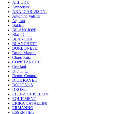
ALLUDE
Anneclaire
ANNI CARLSSON.
Antonino Valenti
Argesto
Baldan
BILANCIONI
Black Coral
BLANCHA
BLANCHETT
BORBONESE
Bruno Manetti
Charo Ruiz
CONSTANCE.C
Cruciani
D.U.K.E.
Denim Couture
DICE KAYEK
DOUCAL'S
DROMe
ELENA GHISELLINI
EQUIPMENT
ERIKA CAVALLINI
ERMANNO
ESSENTIEL