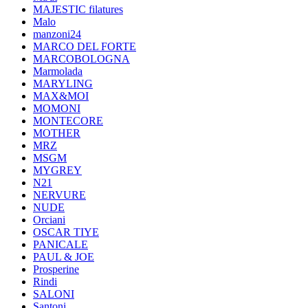
MAJESTIC filatures
Malo
manzoni24
MARCO DEL FORTE
MARCOBOLOGNA
Marmolada
MARYLING
MAX&MOI
MOMONI
MONTECORE
MOTHER
MRZ
MSGM
MYGREY
N21
NERVURE
NUDE
Orciani
OSCAR TIYE
PANICALE
PAUL & JOE
Prosperine
Rindi
SALONI
Santoni