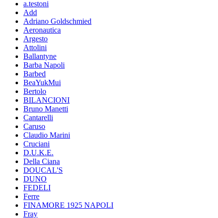
a.testoni
Add
Adriano Goldschmied
Aeronautica
Argesto
Attolini
Ballantyne
Barba Napoli
Barbed
BeaYukMui
Bertolo
BILANCIONI
Bruno Manetti
Cantarelli
Caruso
Claudio Marini
Cruciani
D.U.K.E.
Della Ciana
DOUCAL'S
DUNO
FEDELI
Ferre
FINAMORE 1925 NAPOLI
Fray