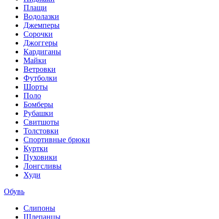
Плащи
Водолазки
Джемперы
Сорочки
Джоггеры
Кардиганы
Майки
Ветровки
Футболки
Шорты
Поло
Бомберы
Рубашки
Свитшоты
Толстовки
Спортивные брюки
Куртки
Пуховики
Лонгсливы
Худи
Обувь
Слипоны
Шлепанцы