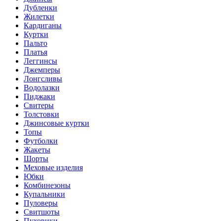
Дубленки
Жилетки
Кардиганы
Куртки
Пальто
Платья
Леггинсы
Джемперы
Лонгсливы
Водолазки
Пиджаки
Свитеры
Толстовки
Джинсовые куртки
Топы
Футболки
Жакеты
Шорты
Меховые изделия
Юбки
Комбинезоны
Купальники
Пуловеры
Свитшоты
Пуховики