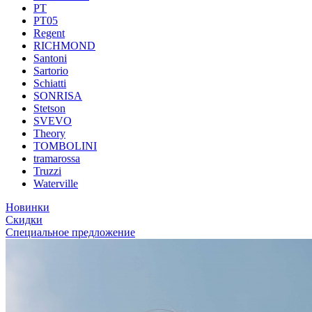
PT
PT05
Regent
RICHMOND
Santoni
Sartorio
Schiatti
SONRISA
Stetson
SVEVO
Theory
TOMBOLINI
tramarossa
Truzzi
Waterville
Новинки
Скидки
Специальное предложение