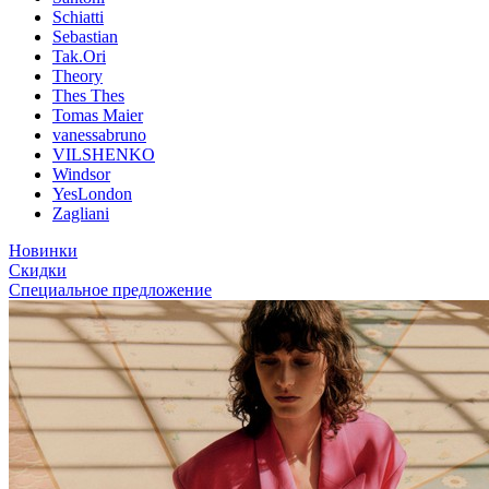
Schiatti
Sebastian
Tak.Ori
Theory
Thes Thes
Tomas Maier
vanessabruno
VILSHENKO
Windsor
YesLondon
Zagliani
Новинки
Скидки
Специальное предложение