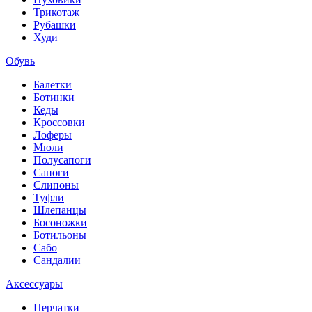
Трикотаж
Рубашки
Худи
Обувь
Балетки
Ботинки
Кеды
Кроссовки
Лоферы
Мюли
Полусапоги
Сапоги
Слипоны
Туфли
Шлепанцы
Босоножки
Ботильоны
Сабо
Сандалии
Аксессуары
Перчатки