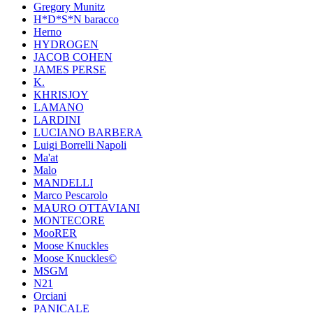
Gregory Munitz
H*D*S*N baracco
Herno
HYDROGEN
JACOB COHEN
JAMES PERSE
K.
KHRISJOY
LAMANO
LARDINI
LUCIANO BARBERA
Luigi Borrelli Napoli
Ma'at
Malo
MANDELLI
Marco Pescarolo
MAURO OTTAVIANI
MONTECORE
MooRER
Moose Knuckles
Moose Knuckles©️
MSGM
N21
Orciani
PANICALE