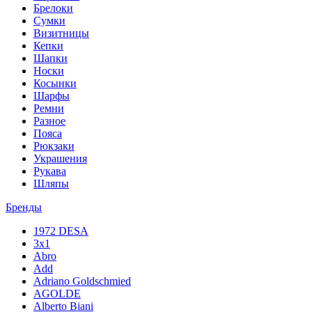
Брелоки
Сумки
Визитницы
Кепки
Шапки
Носки
Косынки
Шарфы
Ремни
Разное
Пояса
Рюкзаки
Украшения
Рукава
Шляпы
Бренды
1972 DESA
3x1
Abro
Add
Adriano Goldschmied
AGOLDE
Alberto Biani