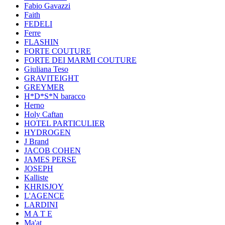
Fabio Gavazzi
Faith
FEDELI
Ferre
FLASHIN
FORTE COUTURE
FORTE DEI MARMI COUTURE
Giuliana Teso
GRAVITEIGHT
GREYMER
H*D*S*N baracco
Herno
Holy Caftan
HOTEL PARTICULIER
HYDROGEN
J Brand
JACOB COHEN
JAMES PERSE
JOSEPH
Kalliste
KHRISJOY
L'AGENCE
LARDINI
M A T E
Ma'at