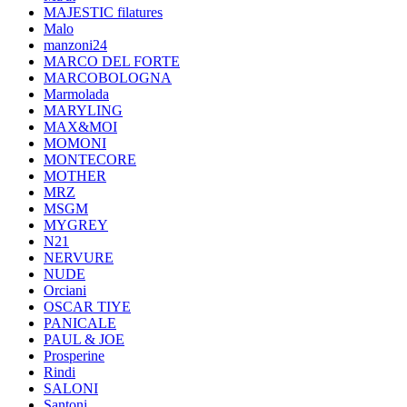
MAJESTIC filatures
Malo
manzoni24
MARCO DEL FORTE
MARCOBOLOGNA
Marmolada
MARYLING
MAX&MOI
MOMONI
MONTECORE
MOTHER
MRZ
MSGM
MYGREY
N21
NERVURE
NUDE
Orciani
OSCAR TIYE
PANICALE
PAUL & JOE
Prosperine
Rindi
SALONI
Santoni