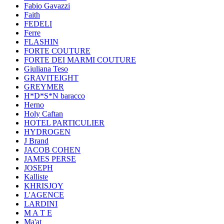
Fabio Gavazzi
Faith
FEDELI
Ferre
FLASHIN
FORTE COUTURE
FORTE DEI MARMI COUTURE
Giuliana Teso
GRAVITEIGHT
GREYMER
H*D*S*N baracco
Herno
Holy Caftan
HOTEL PARTICULIER
HYDROGEN
J Brand
JACOB COHEN
JAMES PERSE
JOSEPH
Kalliste
KHRISJOY
L'AGENCE
LARDINI
M A T E
Ma'at