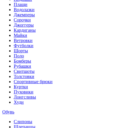
Плащи
Водолазки
Джемперы
Сорочки
Джоггеры
Кардиганы
Майки
Ветровки
Футболки
Шорты
Поло
Бомберы
Рубашки
Свитшоты
Толстовки
Спортивные брюки
Куртки
Пуховики
Лонгсливы
Худи
Обувь
Слипоны
Шлепанцы