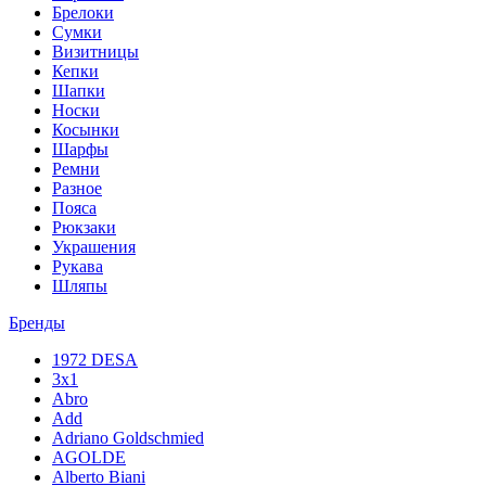
Брелоки
Сумки
Визитницы
Кепки
Шапки
Носки
Косынки
Шарфы
Ремни
Разное
Пояса
Рюкзаки
Украшения
Рукава
Шляпы
Бренды
1972 DESA
3x1
Abro
Add
Adriano Goldschmied
AGOLDE
Alberto Biani