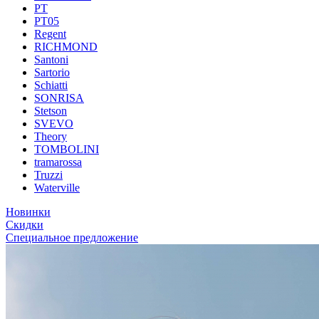
PT
PT05
Regent
RICHMOND
Santoni
Sartorio
Schiatti
SONRISA
Stetson
SVEVO
Theory
TOMBOLINI
tramarossa
Truzzi
Waterville
Новинки
Скидки
Специальное предложение