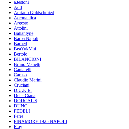
a.testoni
Add
Adriano Goldschmied
Aeronautica
Argesto
Attolini
Ballantyne
Barba Napoli
Barbed
BeaYukMui
Bertolo
BILANCIONI
Bruno Manetti
Cantarelli
Caruso
Claudio Marini
Cruciani
D.U.K.E.
Della Ciana
DOUCAL'S
DUNO
FEDELI
Ferre
FINAMORE 1925 NAPOLI
Fray