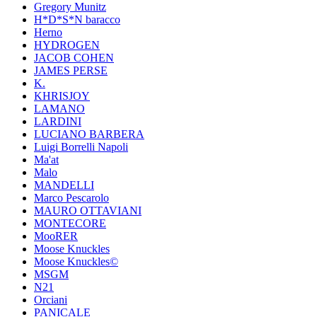
Gregory Munitz
H*D*S*N baracco
Herno
HYDROGEN
JACOB COHEN
JAMES PERSE
K.
KHRISJOY
LAMANO
LARDINI
LUCIANO BARBERA
Luigi Borrelli Napoli
Ma'at
Malo
MANDELLI
Marco Pescarolo
MAURO OTTAVIANI
MONTECORE
MooRER
Moose Knuckles
Moose Knuckles©️
MSGM
N21
Orciani
PANICALE