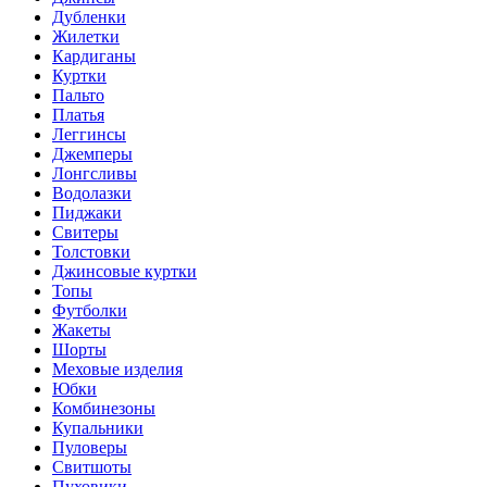
Дубленки
Жилетки
Кардиганы
Куртки
Пальто
Платья
Леггинсы
Джемперы
Лонгсливы
Водолазки
Пиджаки
Свитеры
Толстовки
Джинсовые куртки
Топы
Футболки
Жакеты
Шорты
Меховые изделия
Юбки
Комбинезоны
Купальники
Пуловеры
Свитшоты
Пуховики