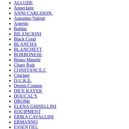
ALLUDE
Anneclaire
ANNI CARLSSON.
Antonino Valenti
Argesto
Baldan
BILANCIONI
Black Coral
BLANCHA
BLANCHETT
BORBONESE
Bruno Manetti
Charo Ruiz
CONSTANCE.C
Cruciani
D.U.K.E.
Denim Couture
DICE KAYEK
DOUCAL'S
DROMe
ELENA GHISELLINI
EQUIPMENT
ERIKA CAVALLINI
ERMANNO
ESSENTIEL