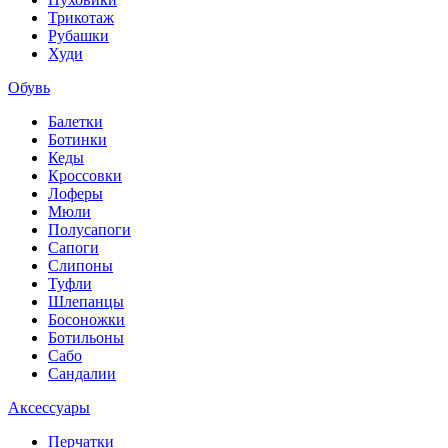
Трикотаж
Рубашки
Худи
Обувь
Балетки
Ботинки
Кеды
Кроссовки
Лоферы
Мюли
Полусапоги
Сапоги
Слипоны
Туфли
Шлепанцы
Босоножки
Ботильоны
Сабо
Сандалии
Аксессуары
Перчатки