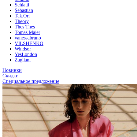
Schiatti
Sebastian
Tak.Ori
Theory
Thes Thes
Tomas Maier
vanessabruno
VILSHENKO
Windsor
YesLondon
Zagliani
Новинки
Скидки
Специальное предложение