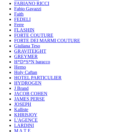
FABIANO RICCI
Fabio Gavazzi
Faith
FEDELI
Ferre
FLASHIN
FORTE COUTURE
FORTE DEI MARMI COUTURE
Giuliana Teso
GRAVITEIGHT
GREYMER
H*D*S*N baracco
Herno
Holy Caftan
HOTEL PARTICULIER
HYDROGEN
J Brand
JACOB COHEN
JAMES PERSE
JOSEPH
Kalliste
KHRISJOY
L'AGENCE
LARDINI
M A T E