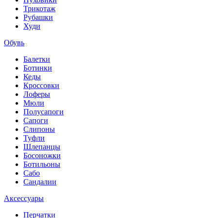
Трикотаж
Рубашки
Худи
Обувь
Балетки
Ботинки
Кеды
Кроссовки
Лоферы
Мюли
Полусапоги
Сапоги
Слипоны
Туфли
Шлепанцы
Босоножки
Ботильоны
Сабо
Сандалии
Аксессуары
Перчатки