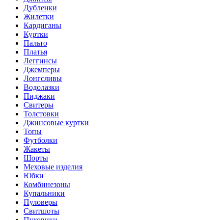
Дубленки
Жилетки
Кардиганы
Куртки
Пальто
Платья
Леггинсы
Джемперы
Лонгсливы
Водолазки
Пиджаки
Свитеры
Толстовки
Джинсовые куртки
Топы
Футболки
Жакеты
Шорты
Меховые изделия
Юбки
Комбинезоны
Купальники
Пуловеры
Свитшоты
Пуховики