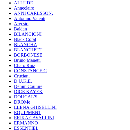
ALLUDE
Anneclaire
ANNI CARLSSON.
Antonino Valenti
Argesto
Baldan
BILANCIONI
Black Coral
BLANCHA
BLANCHETT
BORBONESE
Bruno Manetti
Charo Ruiz
CONSTANCE.C
Cruciani
D.U.K.E.
Denim Couture
DICE KAYEK
DOUCAL'S
DROMe
ELENA GHISELLINI
EQUIPMENT
ERIKA CAVALLINI
ERMANNO
ESSENTIEL