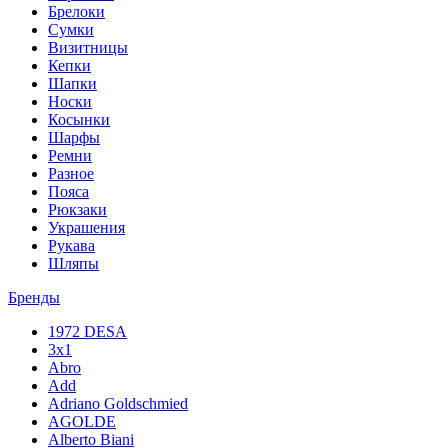
Брелоки
Сумки
Визитницы
Кепки
Шапки
Носки
Косынки
Шарфы
Ремни
Разное
Пояса
Рюкзаки
Украшения
Рукава
Шляпы
Бренды
1972 DESA
3x1
Abro
Add
Adriano Goldschmied
AGOLDE
Alberto Biani