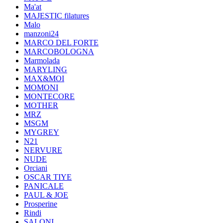
Ma'at
MAJESTIC filatures
Malo
manzoni24
MARCO DEL FORTE
MARCOBOLOGNA
Marmolada
MARYLING
MAX&MOI
MOMONI
MONTECORE
MOTHER
MRZ
MSGM
MYGREY
N21
NERVURE
NUDE
Orciani
OSCAR TIYE
PANICALE
PAUL & JOE
Prosperine
Rindi
SALONI