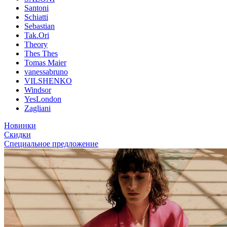
Santoni
Schiatti
Sebastian
Tak.Ori
Theory
Thes Thes
Tomas Maier
vanessabruno
VILSHENKO
Windsor
YesLondon
Zagliani
Новинки
Скидки
Специальное предложение