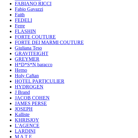
FABIANO RICCI
Fabio Gavazzi
Faith
FEDELI
Ferre
FLASHIN
FORTE COUTURE
FORTE DEI MARMI COUTURE
Giuliana Teso
GRAVITEIGHT
GREYMER
H*D*S*N baracco
Herno
Holy Caftan
HOTEL PARTICULIER
HYDROGEN
J Brand
JACOB COHEN
JAMES PERSE
JOSEPH
Kalliste
KHRISJOY
L'AGENCE
LARDINI
M A T E