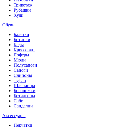
Трикотаж
Рубашки
Худи
Обувь
Балетки
Ботинки
Кеды
Кроссовки
Лоферы
Мюли
Полусапоги
Сапоги
Слипоны
Туфли
Шлепанцы
Босоножки
Ботильоны
Сабо
Сандалии
Аксессуары
Перчатки