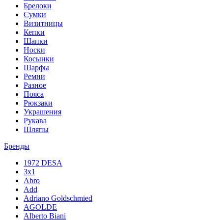
Брелоки
Сумки
Визитницы
Кепки
Шапки
Носки
Косынки
Шарфы
Ремни
Разное
Пояса
Рюкзаки
Украшения
Рукава
Шляпы
Бренды
1972 DESA
3x1
Abro
Add
Adriano Goldschmied
AGOLDE
Alberto Biani