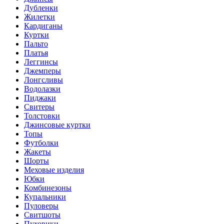
Дубленки
Жилетки
Кардиганы
Куртки
Пальто
Платья
Леггинсы
Джемперы
Лонгсливы
Водолазки
Пиджаки
Свитеры
Толстовки
Джинсовые куртки
Топы
Футболки
Жакеты
Шорты
Меховые изделия
Юбки
Комбинезоны
Купальники
Пуловеры
Свитшоты
Пуховики