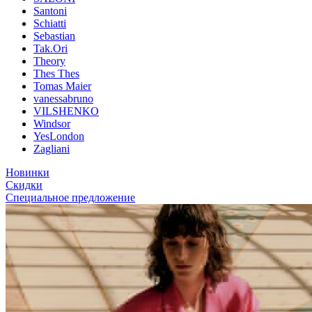
Santoni
Schiatti
Sebastian
Tak.Ori
Theory
Thes Thes
Tomas Maier
vanessabruno
VILSHENKO
Windsor
YesLondon
Zagliani
Новинки
Скидки
Специальное предложение