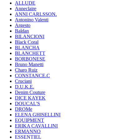
ALLUDE
Anneclaire
ANNI CARLSSON.
Antonino Valenti
Argesto
Baldan
BILANCIONI
Black Coral
BLANCHA
BLANCHETT
BORBONESE
Bruno Manetti
Charo Ruiz
CONSTANCE.C
Cruciani
D.U.K.E.
Denim Couture
DICE KAYEK
DOUCAL'S
DROMe
ELENA GHISELLINI
EQUIPMENT
ERIKA CAVALLINI
ERMANNO
ESSENTIEL