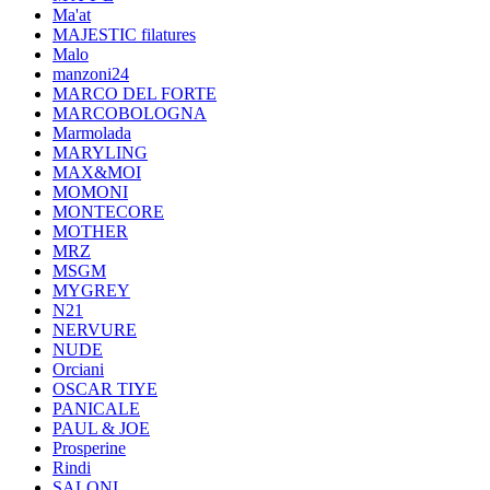
Ma'at
MAJESTIC filatures
Malo
manzoni24
MARCO DEL FORTE
MARCOBOLOGNA
Marmolada
MARYLING
MAX&MOI
MOMONI
MONTECORE
MOTHER
MRZ
MSGM
MYGREY
N21
NERVURE
NUDE
Orciani
OSCAR TIYE
PANICALE
PAUL & JOE
Prosperine
Rindi
SALONI