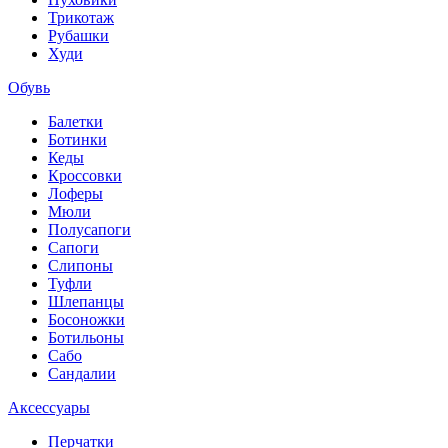
Трикотаж
Рубашки
Худи
Обувь
Балетки
Ботинки
Кеды
Кроссовки
Лоферы
Мюли
Полусапоги
Сапоги
Слипоны
Туфли
Шлепанцы
Босоножки
Ботильоны
Сабо
Сандалии
Аксессуары
Перчатки