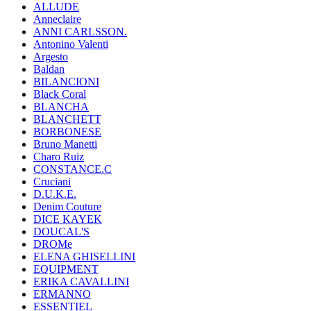
ALLUDE
Anneclaire
ANNI CARLSSON.
Antonino Valenti
Argesto
Baldan
BILANCIONI
Black Coral
BLANCHA
BLANCHETT
BORBONESE
Bruno Manetti
Charo Ruiz
CONSTANCE.C
Cruciani
D.U.K.E.
Denim Couture
DICE KAYEK
DOUCAL'S
DROMe
ELENA GHISELLINI
EQUIPMENT
ERIKA CAVALLINI
ERMANNO
ESSENTIEL