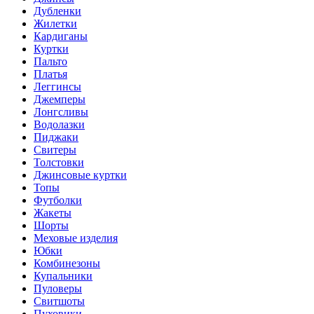
Дубленки
Жилетки
Кардиганы
Куртки
Пальто
Платья
Леггинсы
Джемперы
Лонгсливы
Водолазки
Пиджаки
Свитеры
Толстовки
Джинсовые куртки
Топы
Футболки
Жакеты
Шорты
Меховые изделия
Юбки
Комбинезоны
Купальники
Пуловеры
Свитшоты
Пуховики