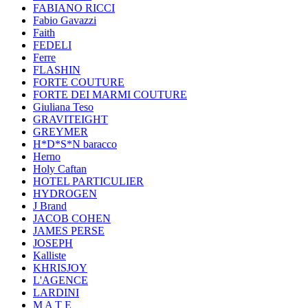
FABIANO RICCI
Fabio Gavazzi
Faith
FEDELI
Ferre
FLASHIN
FORTE COUTURE
FORTE DEI MARMI COUTURE
Giuliana Teso
GRAVITEIGHT
GREYMER
H*D*S*N baracco
Herno
Holy Caftan
HOTEL PARTICULIER
HYDROGEN
J Brand
JACOB COHEN
JAMES PERSE
JOSEPH
Kalliste
KHRISJOY
L'AGENCE
LARDINI
M A T E