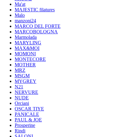
Ma'at
MAJESTIC filatures
Malo
manzoni24
MARCO DEL FORTE
MARCOBOLOGNA
Marmolada
MARYLING
MAX&MOI
MOMONI
MONTECORE
MOTHER
MRZ
MSGM
MYGREY
N21
NERVURE
NUDE
Orciani
OSCAR TIYE
PANICALE
PAUL & JOE
Prosperine
Rindi
SALONI