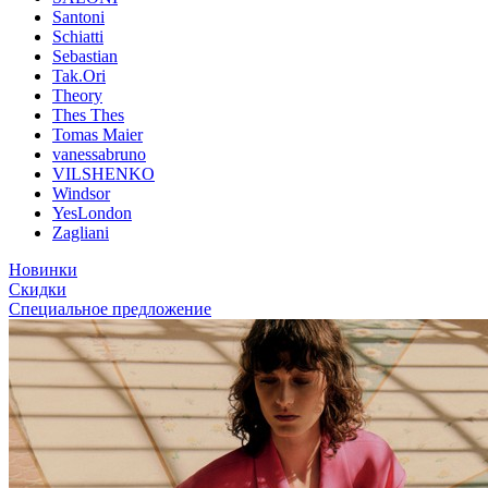
Santoni
Schiatti
Sebastian
Tak.Ori
Theory
Thes Thes
Tomas Maier
vanessabruno
VILSHENKO
Windsor
YesLondon
Zagliani
Новинки
Скидки
Специальное предложение