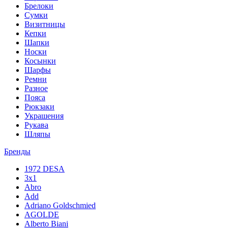
Брелоки
Сумки
Визитницы
Кепки
Шапки
Носки
Косынки
Шарфы
Ремни
Разное
Пояса
Рюкзаки
Украшения
Рукава
Шляпы
Бренды
1972 DESA
3x1
Abro
Add
Adriano Goldschmied
AGOLDE
Alberto Biani