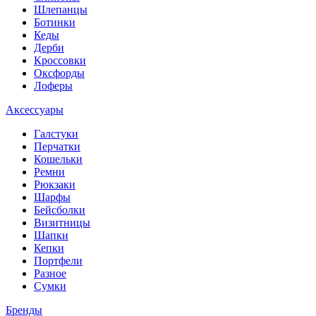
Шлепанцы
Ботинки
Кеды
Дерби
Кроссовки
Оксфорды
Лоферы
Аксессуары
Галстуки
Перчатки
Кошельки
Ремни
Рюкзаки
Шарфы
Бейсболки
Визитницы
Шапки
Кепки
Портфели
Разное
Сумки
Бренды