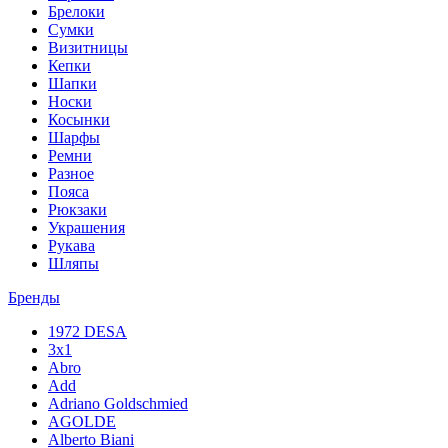
Брелоки
Сумки
Визитницы
Кепки
Шапки
Носки
Косынки
Шарфы
Ремни
Разное
Пояса
Рюкзаки
Украшения
Рукава
Шляпы
Бренды
1972 DESA
3x1
Abro
Add
Adriano Goldschmied
AGOLDE
Alberto Biani