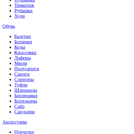
Трикотаж
Рубашки
Худи
Обувь
Балетки
Ботинки
Кеды
Кроссовки
Лоферы
Мюли
Полусапоги
Сапоги
Слипоны
Туфли
Шлепанцы
Босоножки
Ботильоны
Сабо
Сандалии
Аксессуары
Перчатки