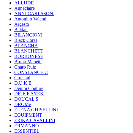
ALLUDE
Anneclaire
ANNI CARLSSON.
Antonino Valenti
Argesto
Baldan
BILANCIONI
Black Coral
BLANCHA
BLANCHETT
BORBONESE
Bruno Manetti
Charo Ruiz
CONSTANCE.C
Cruciani
D.U.K.E.
Denim Couture
DICE KAYEK
DOUCAL'S
DROMe
ELENA GHISELLINI
EQUIPMENT
ERIKA CAVALLINI
ERMANNO
ESSENTIEL