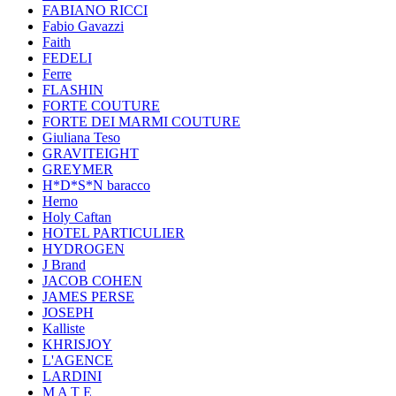
FABIANO RICCI
Fabio Gavazzi
Faith
FEDELI
Ferre
FLASHIN
FORTE COUTURE
FORTE DEI MARMI COUTURE
Giuliana Teso
GRAVITEIGHT
GREYMER
H*D*S*N baracco
Herno
Holy Caftan
HOTEL PARTICULIER
HYDROGEN
J Brand
JACOB COHEN
JAMES PERSE
JOSEPH
Kalliste
KHRISJOY
L'AGENCE
LARDINI
M A T E