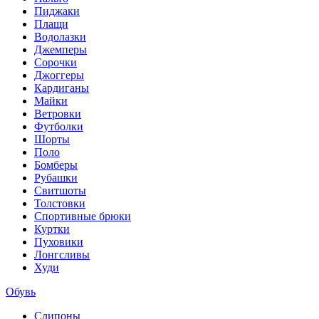
Пиджаки
Плащи
Водолазки
Джемперы
Сорочки
Джоггеры
Кардиганы
Майки
Ветровки
Футболки
Шорты
Поло
Бомберы
Рубашки
Свитшоты
Толстовки
Спортивные брюки
Куртки
Пуховики
Лонгсливы
Худи
Обувь
Слипоны