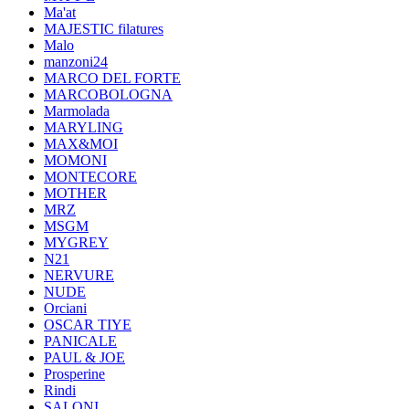
Ma'at
MAJESTIC filatures
Malo
manzoni24
MARCO DEL FORTE
MARCOBOLOGNA
Marmolada
MARYLING
MAX&MOI
MOMONI
MONTECORE
MOTHER
MRZ
MSGM
MYGREY
N21
NERVURE
NUDE
Orciani
OSCAR TIYE
PANICALE
PAUL & JOE
Prosperine
Rindi
SALONI