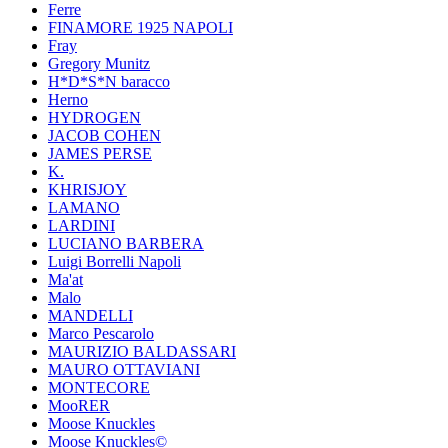
Ferre
FINAMORE 1925 NAPOLI
Fray
Gregory Munitz
H*D*S*N baracco
Herno
HYDROGEN
JACOB COHEN
JAMES PERSE
K.
KHRISJOY
LAMANO
LARDINI
LUCIANO BARBERA
Luigi Borrelli Napoli
Ma'at
Malo
MANDELLI
Marco Pescarolo
MAURIZIO BALDASSARI
MAURO OTTAVIANI
MONTECORE
MooRER
Moose Knuckles
Moose Knuckles©️