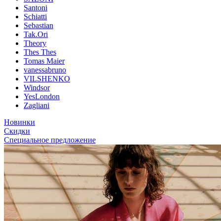
Santoni
Schiatti
Sebastian
Tak.Ori
Theory
Thes Thes
Tomas Maier
vanessabruno
VILSHENKO
Windsor
YesLondon
Zagliani
Новинки
Скидки
Специальное предложение