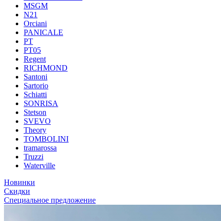
MSGM
N21
Orciani
PANICALE
PT
PT05
Regent
RICHMOND
Santoni
Sartorio
Schiatti
SONRISA
Stetson
SVEVO
Theory
TOMBOLINI
tramarossa
Truzzi
Waterville
Новинки
Скидки
Специальное предложение