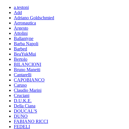
a.testoni
Add
Adriano Goldschmied
Aeronautica
Argesto
Attolini
Ballantyne
Barba Napoli
Barbed
BeaYukMui
Bertolo
BILANCIONI
Bruno Manetti
Cantarelli
CAPOBIANCO
Caruso
Claudio Marini
Cruciani
D.U.K.E.
Della Ciana
DOUCAL'S
DUNO
FABIANO RICCI
FEDELI