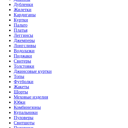
Дубленки
Жилетки
Кардиганы
Куртки
Пальто
Платья
Леггинсы
Джемперы
Лонгсливы
Водолазки
Пиджаки
Свитеры
Толстовки
Джинсовые куртки
Топы
Футболки
Жакеты
Шорты
Меховые изделия
Юбки
Комбинезоны
Купальники
Пуловеры
Свитшоты
Пуховики