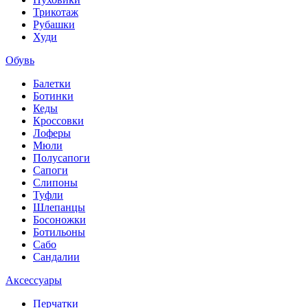
Трикотаж
Рубашки
Худи
Обувь
Балетки
Ботинки
Кеды
Кроссовки
Лоферы
Мюли
Полусапоги
Сапоги
Слипоны
Туфли
Шлепанцы
Босоножки
Ботильоны
Сабо
Сандалии
Аксессуары
Перчатки