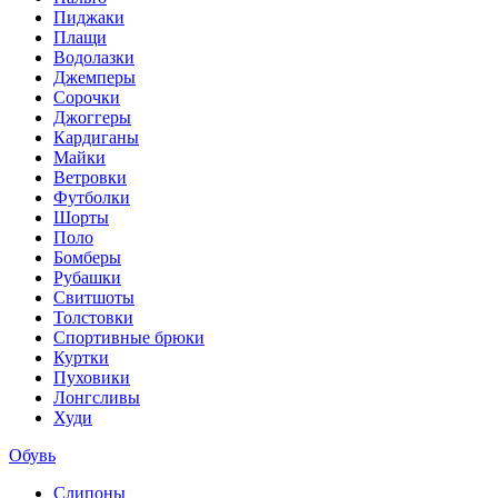
Пиджаки
Плащи
Водолазки
Джемперы
Сорочки
Джоггеры
Кардиганы
Майки
Ветровки
Футболки
Шорты
Поло
Бомберы
Рубашки
Свитшоты
Толстовки
Спортивные брюки
Куртки
Пуховики
Лонгсливы
Худи
Обувь
Слипоны