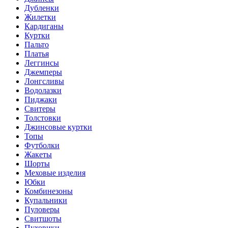
Дубленки
Жилетки
Кардиганы
Куртки
Пальто
Платья
Леггинсы
Джемперы
Лонгсливы
Водолазки
Пиджаки
Свитеры
Толстовки
Джинсовые куртки
Топы
Футболки
Жакеты
Шорты
Меховые изделия
Юбки
Комбинезоны
Купальники
Пуловеры
Свитшоты
Пуховики