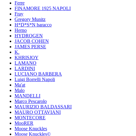
Ferre
FINAMORE 1925 NAPOLI
Fray
Gregory Munitz
H*D*S*N baracco
Herno
HYDROGEN
JACOB COHEN
JAMES PERSE
K.
KHRISJOY
LAMANO
LARDINI
LUCIANO BARBERA
Luigi Borrelli Napoli
Ma'at
Malo
MANDELLI
Marco Pescarolo
MAURIZIO BALDASSARI
MAURO OTTAVIANI
MONTECORE
MooRER
Moose Knuckles
Moose Knuckles©️