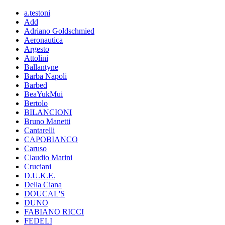
a.testoni
Add
Adriano Goldschmied
Aeronautica
Argesto
Attolini
Ballantyne
Barba Napoli
Barbed
BeaYukMui
Bertolo
BILANCIONI
Bruno Manetti
Cantarelli
CAPOBIANCO
Caruso
Claudio Marini
Cruciani
D.U.K.E.
Della Ciana
DOUCAL'S
DUNO
FABIANO RICCI
FEDELI