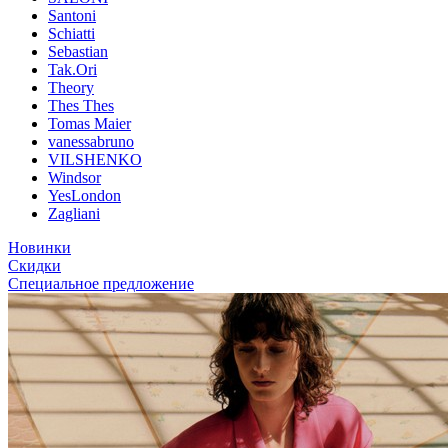
Santoni
Schiatti
Sebastian
Tak.Ori
Theory
Thes Thes
Tomas Maier
vanessabruno
VILSHENKO
Windsor
YesLondon
Zagliani
Новинки
Скидки
Специальное предложение