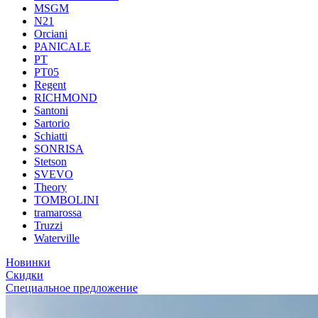
MSGM
N21
Orciani
PANICALE
PT
PT05
Regent
RICHMOND
Santoni
Sartorio
Schiatti
SONRISA
Stetson
SVEVO
Theory
TOMBOLINI
tramarossa
Truzzi
Waterville
Новинки
Скидки
Специальное предложение