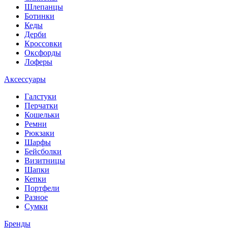
Шлепанцы
Ботинки
Кеды
Дерби
Кроссовки
Оксфорды
Лоферы
Аксессуары
Галстуки
Перчатки
Кошельки
Ремни
Рюкзаки
Шарфы
Бейсболки
Визитницы
Шапки
Кепки
Портфели
Разное
Сумки
Бренды