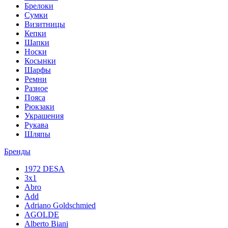
Брелоки
Сумки
Визитницы
Кепки
Шапки
Носки
Косынки
Шарфы
Ремни
Разное
Пояса
Рюкзаки
Украшения
Рукава
Шляпы
Бренды
1972 DESA
3x1
Abro
Add
Adriano Goldschmied
AGOLDE
Alberto Biani