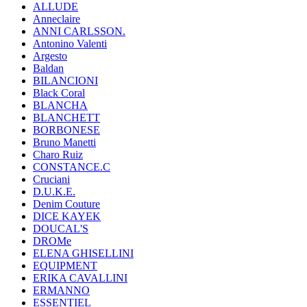
ALLUDE
Anneclaire
ANNI CARLSSON.
Antonino Valenti
Argesto
Baldan
BILANCIONI
Black Coral
BLANCHA
BLANCHETT
BORBONESE
Bruno Manetti
Charo Ruiz
CONSTANCE.C
Cruciani
D.U.K.E.
Denim Couture
DICE KAYEK
DOUCAL'S
DROMe
ELENA GHISELLINI
EQUIPMENT
ERIKA CAVALLINI
ERMANNO
ESSENTIEL