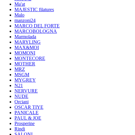
Ma'at
MAJESTIC filatures
Malo
manzoni24
MARCO DEL FORTE
MARCOBOLOGNA
Marmolada
MARYLING
MAX&MOI
MOMONI
MONTECORE
MOTHER
MRZ
MSGM
MYGREY
N21
NERVURE
NUDE
Orciani
OSCAR TIYE
PANICALE
PAUL & JOE
Prosperine
Rindi
SALONI