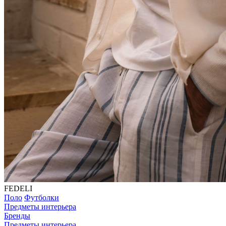
FEDELI
Поло
Футболки
Предметы интерьера
Бренды
Предметы интерьера