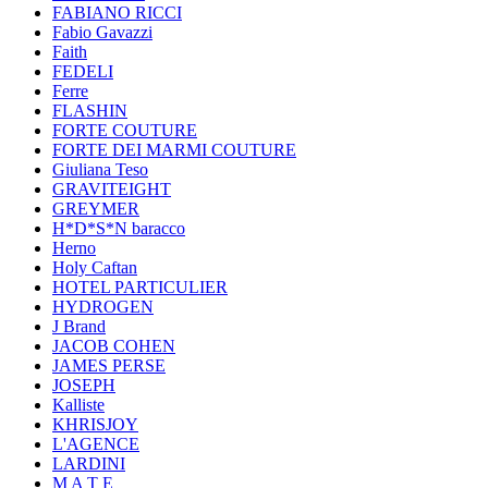
FABIANO RICCI
Fabio Gavazzi
Faith
FEDELI
Ferre
FLASHIN
FORTE COUTURE
FORTE DEI MARMI COUTURE
Giuliana Teso
GRAVITEIGHT
GREYMER
H*D*S*N baracco
Herno
Holy Caftan
HOTEL PARTICULIER
HYDROGEN
J Brand
JACOB COHEN
JAMES PERSE
JOSEPH
Kalliste
KHRISJOY
L'AGENCE
LARDINI
M A T E