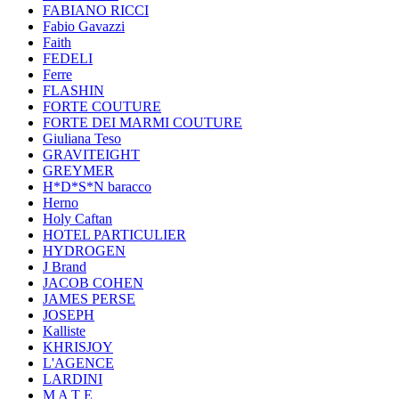
FABIANO RICCI
Fabio Gavazzi
Faith
FEDELI
Ferre
FLASHIN
FORTE COUTURE
FORTE DEI MARMI COUTURE
Giuliana Teso
GRAVITEIGHT
GREYMER
H*D*S*N baracco
Herno
Holy Caftan
HOTEL PARTICULIER
HYDROGEN
J Brand
JACOB COHEN
JAMES PERSE
JOSEPH
Kalliste
KHRISJOY
L'AGENCE
LARDINI
M A T E