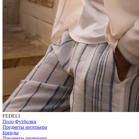
FEDELI
Поло
Футболки
Предметы интерьера
Бренды
Предметы интерьера