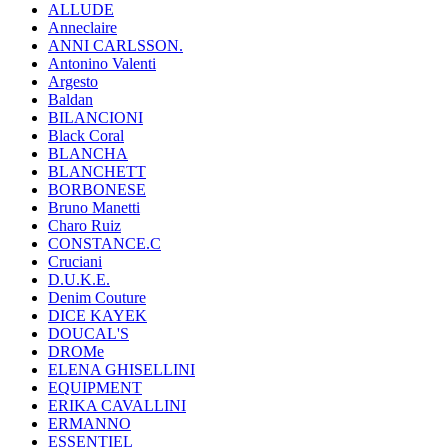
ALLUDE
Anneclaire
ANNI CARLSSON.
Antonino Valenti
Argesto
Baldan
BILANCIONI
Black Coral
BLANCHA
BLANCHETT
BORBONESE
Bruno Manetti
Charo Ruiz
CONSTANCE.C
Cruciani
D.U.K.E.
Denim Couture
DICE KAYEK
DOUCAL'S
DROMe
ELENA GHISELLINI
EQUIPMENT
ERIKA CAVALLINI
ERMANNO
ESSENTIEL