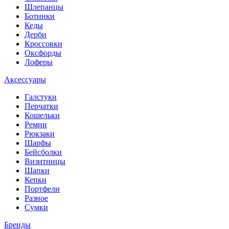
Шлепанцы
Ботинки
Кеды
Дерби
Кроссовки
Оксфорды
Лоферы
Аксессуары
Галстуки
Перчатки
Кошельки
Ремни
Рюкзаки
Шарфы
Бейсболки
Визитницы
Шапки
Кепки
Портфели
Разное
Сумки
Бренды