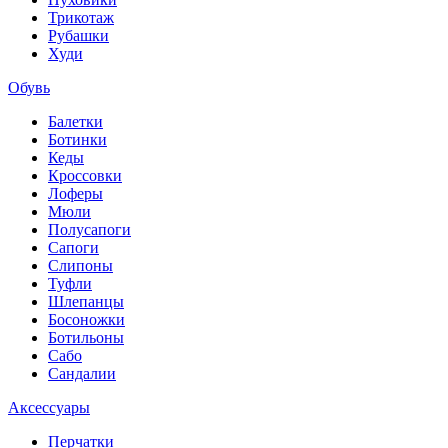
Трикотаж
Рубашки
Худи
Обувь
Балетки
Ботинки
Кеды
Кроссовки
Лоферы
Мюли
Полусапоги
Сапоги
Слипоны
Туфли
Шлепанцы
Босоножки
Ботильоны
Сабо
Сандалии
Аксессуары
Перчатки