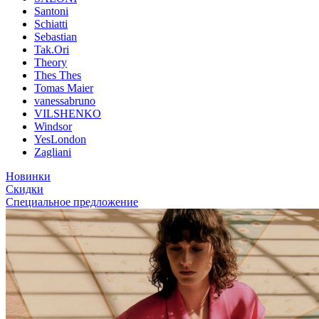
Santoni
Schiatti
Sebastian
Tak.Ori
Theory
Thes Thes
Tomas Maier
vanessabruno
VILSHENKO
Windsor
YesLondon
Zagliani
Новинки
Скидки
Специальное предложение