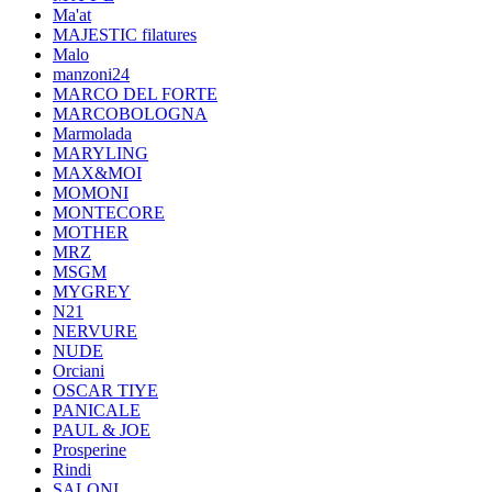
Ma'at
MAJESTIC filatures
Malo
manzoni24
MARCO DEL FORTE
MARCOBOLOGNA
Marmolada
MARYLING
MAX&MOI
MOMONI
MONTECORE
MOTHER
MRZ
MSGM
MYGREY
N21
NERVURE
NUDE
Orciani
OSCAR TIYE
PANICALE
PAUL & JOE
Prosperine
Rindi
SALONI