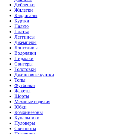
Дубленки
Жилетки
Кардиганы
Куртки
Пальто
Платья
Леггинсы
Джемперы
Лонгсливы
Водолазки
Пиджаки
Свитеры
Толстовки
Джинсовые куртки
Топы
Футболки
Жакеты
Шорты
Меховые изделия
Юбки
Комбинезоны
Купальники
Пуловеры
Свитшоты
Пуховики