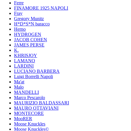
Ferre
FINAMORE 1925 NAPOLI
Fray
Gregory Munitz
H*D*S*N baracco
Herno
HYDROGEN
JACOB COHEN
JAMES PERSE
K.
KHRISJOY
LAMANO
LARDINI
LUCIANO BARBERA
Luigi Borrelli Napoli
Ma'at
Malo
MANDELLI
Marco Pescarolo
MAURIZIO BALDASSARI
MAURO OTTAVIANI
MONTECORE
MooRER
Moose Knuckles
Moose Knuckles©️