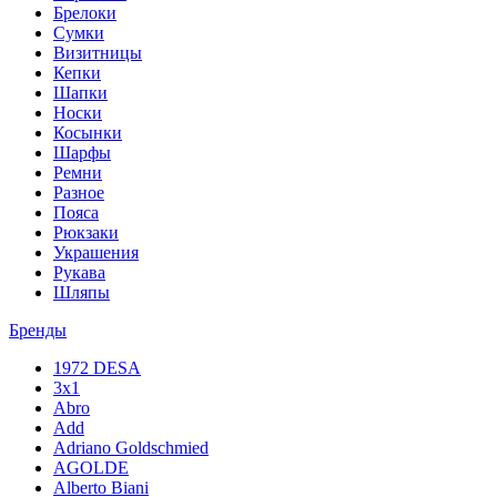
Брелоки
Сумки
Визитницы
Кепки
Шапки
Носки
Косынки
Шарфы
Ремни
Разное
Пояса
Рюкзаки
Украшения
Рукава
Шляпы
Бренды
1972 DESA
3x1
Abro
Add
Adriano Goldschmied
AGOLDE
Alberto Biani