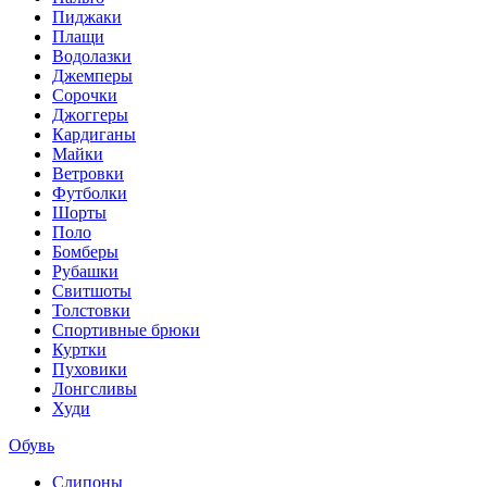
Пиджаки
Плащи
Водолазки
Джемперы
Сорочки
Джоггеры
Кардиганы
Майки
Ветровки
Футболки
Шорты
Поло
Бомберы
Рубашки
Свитшоты
Толстовки
Спортивные брюки
Куртки
Пуховики
Лонгсливы
Худи
Обувь
Слипоны