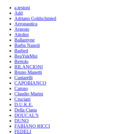
a.testoni
Add
Adriano Goldschmied
Aeronautica
Argesto
Attolini
Ballantyne
Barba Napoli
Barbed
BeaYukMui
Bertolo
BILANCIONI
Bruno Manetti
Cantarelli
CAPOBIANCO
Caruso
Claudio Marini
Cruciani
D.U.K.E.
Della Ciana
DOUCAL'S
DUNO
FABIANO RICCI
FEDELI