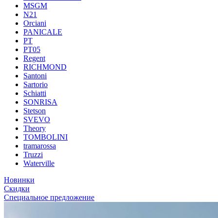
MSGM
N21
Orciani
PANICALE
PT
PT05
Regent
RICHMOND
Santoni
Sartorio
Schiatti
SONRISA
Stetson
SVEVO
Theory
TOMBOLINI
tramarossa
Truzzi
Waterville
Новинки
Скидки
Специальное предложение