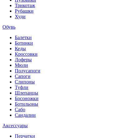
Трикотаж
Рубашки
Худи
Обувь
Балетки
Ботинки
Кеды
Кроссовки
Лоферы
Мюли
Полусапоги
Сапоги
Слипоны
Туфли
Шлепанцы
Босоножки
Ботильоны
Сабо
Сандалии
Аксессуары
Перчатки