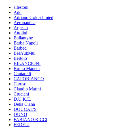
a.testoni
Add
Adriano Goldschmied
Aeronautica
Argesto
Attolini
Ballantyne
Barba Napoli
Barbed
BeaYukMui
Bertolo
BILANCIONI
Bruno Manetti
Cantarelli
CAPOBIANCO
Caruso
Claudio Marini
Cruciani
D.U.K.E.
Della Ciana
DOUCAL'S
DUNO
FABIANO RICCI
FEDELI