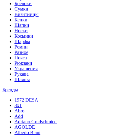
Брелоки
Сумки
Визитницы
Кепки
Шапки
Носки
Косынки
Шарфы
Ремни
Разное
Пояса
Рюкзаки
Украшения
Рукава
Шляпы
Бренды
1972 DESA
3x1
Abro
Add
Adriano Goldschmied
AGOLDE
Alberto Biani