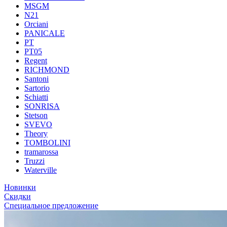
MSGM
N21
Orciani
PANICALE
PT
PT05
Regent
RICHMOND
Santoni
Sartorio
Schiatti
SONRISA
Stetson
SVEVO
Theory
TOMBOLINI
tramarossa
Truzzi
Waterville
Новинки
Скидки
Специальное предложение