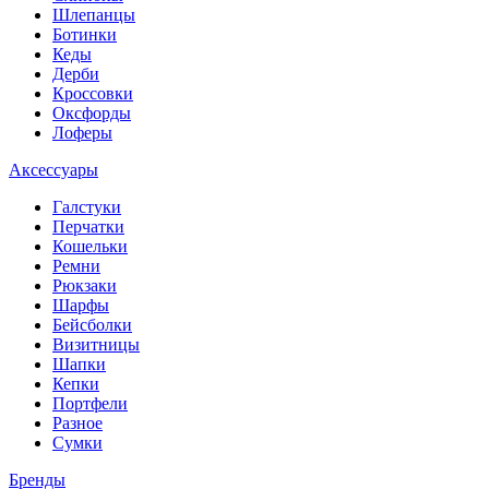
Шлепанцы
Ботинки
Кеды
Дерби
Кроссовки
Оксфорды
Лоферы
Аксессуары
Галстуки
Перчатки
Кошельки
Ремни
Рюкзаки
Шарфы
Бейсболки
Визитницы
Шапки
Кепки
Портфели
Разное
Сумки
Бренды