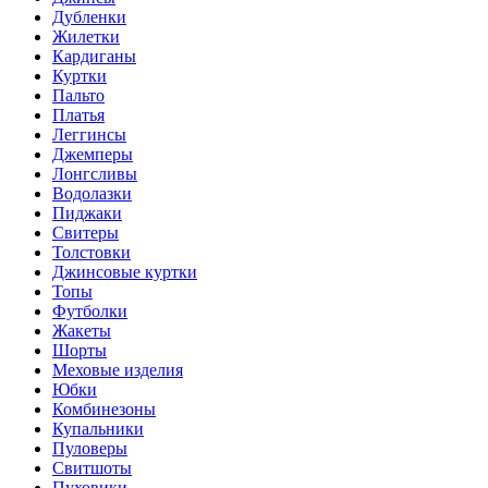
Дубленки
Жилетки
Кардиганы
Куртки
Пальто
Платья
Леггинсы
Джемперы
Лонгсливы
Водолазки
Пиджаки
Свитеры
Толстовки
Джинсовые куртки
Топы
Футболки
Жакеты
Шорты
Меховые изделия
Юбки
Комбинезоны
Купальники
Пуловеры
Свитшоты
Пуховики