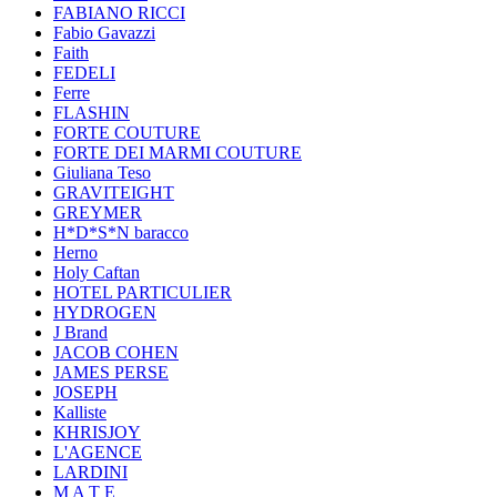
FABIANO RICCI
Fabio Gavazzi
Faith
FEDELI
Ferre
FLASHIN
FORTE COUTURE
FORTE DEI MARMI COUTURE
Giuliana Teso
GRAVITEIGHT
GREYMER
H*D*S*N baracco
Herno
Holy Caftan
HOTEL PARTICULIER
HYDROGEN
J Brand
JACOB COHEN
JAMES PERSE
JOSEPH
Kalliste
KHRISJOY
L'AGENCE
LARDINI
M A T E