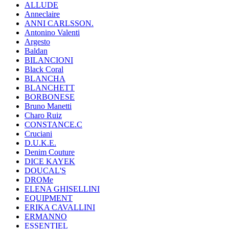
ALLUDE
Anneclaire
ANNI CARLSSON.
Antonino Valenti
Argesto
Baldan
BILANCIONI
Black Coral
BLANCHA
BLANCHETT
BORBONESE
Bruno Manetti
Charo Ruiz
CONSTANCE.C
Cruciani
D.U.K.E.
Denim Couture
DICE KAYEK
DOUCAL'S
DROMe
ELENA GHISELLINI
EQUIPMENT
ERIKA CAVALLINI
ERMANNO
ESSENTIEL