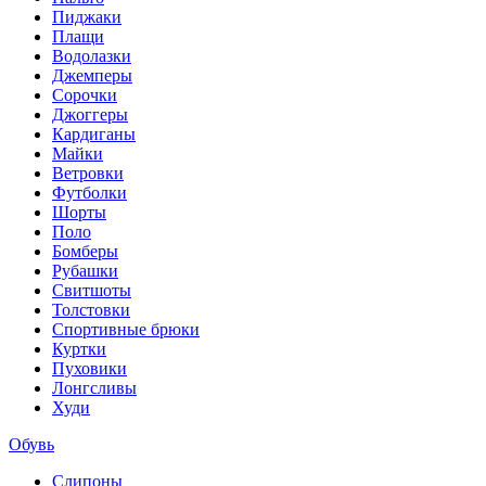
Пиджаки
Плащи
Водолазки
Джемперы
Сорочки
Джоггеры
Кардиганы
Майки
Ветровки
Футболки
Шорты
Поло
Бомберы
Рубашки
Свитшоты
Толстовки
Спортивные брюки
Куртки
Пуховики
Лонгсливы
Худи
Обувь
Слипоны