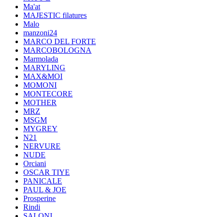
Ma'at
MAJESTIC filatures
Malo
manzoni24
MARCO DEL FORTE
MARCOBOLOGNA
Marmolada
MARYLING
MAX&MOI
MOMONI
MONTECORE
MOTHER
MRZ
MSGM
MYGREY
N21
NERVURE
NUDE
Orciani
OSCAR TIYE
PANICALE
PAUL & JOE
Prosperine
Rindi
SALONI