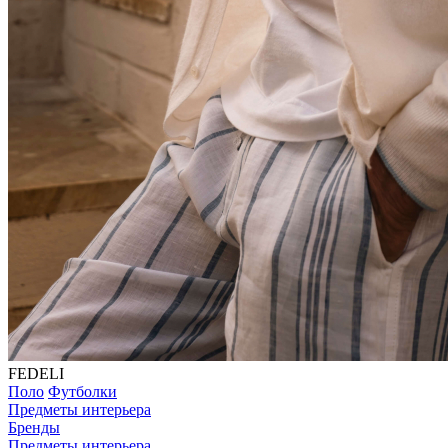
FEDELI
Поло
Футболки
Предметы интерьера
Бренды
Предметы интерьера