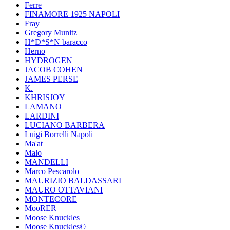
Ferre
FINAMORE 1925 NAPOLI
Fray
Gregory Munitz
H*D*S*N baracco
Herno
HYDROGEN
JACOB COHEN
JAMES PERSE
K.
KHRISJOY
LAMANO
LARDINI
LUCIANO BARBERA
Luigi Borrelli Napoli
Ma'at
Malo
MANDELLI
Marco Pescarolo
MAURIZIO BALDASSARI
MAURO OTTAVIANI
MONTECORE
MooRER
Moose Knuckles
Moose Knuckles©️