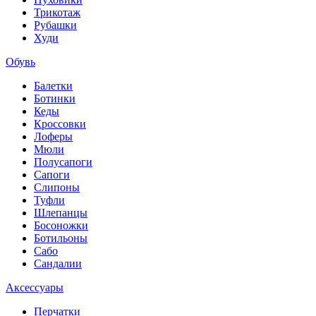
Трикотаж
Рубашки
Худи
Обувь
Балетки
Ботинки
Кеды
Кроссовки
Лоферы
Мюли
Полусапоги
Сапоги
Слипоны
Туфли
Шлепанцы
Босоножки
Ботильоны
Сабо
Сандалии
Аксессуары
Перчатки