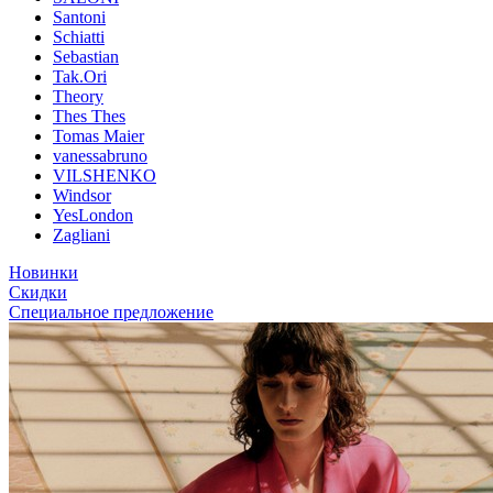
Santoni
Schiatti
Sebastian
Tak.Ori
Theory
Thes Thes
Tomas Maier
vanessabruno
VILSHENKO
Windsor
YesLondon
Zagliani
Новинки
Скидки
Специальное предложение