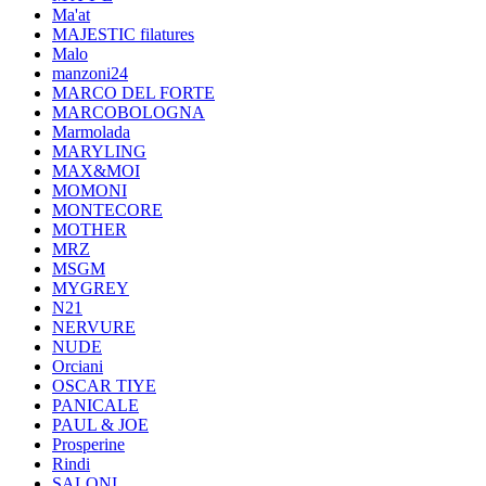
Ma'at
MAJESTIC filatures
Malo
manzoni24
MARCO DEL FORTE
MARCOBOLOGNA
Marmolada
MARYLING
MAX&MOI
MOMONI
MONTECORE
MOTHER
MRZ
MSGM
MYGREY
N21
NERVURE
NUDE
Orciani
OSCAR TIYE
PANICALE
PAUL & JOE
Prosperine
Rindi
SALONI