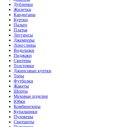
Дубленки
Жилетки
Кардиганы
Куртки
Пальто
Платья
Леггинсы
Джемперы
Лонгсливы
Водолазки
Пиджаки
Свитеры
Толстовки
Джинсовые куртки
Топы
Футболки
Жакеты
Шорты
Меховые изделия
Юбки
Комбинезоны
Купальники
Пуловеры
Свитшоты
Пуховики