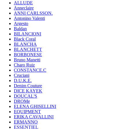
ALLUDE
Anneclaire
ANNI CARLSSON.
Antonino Valenti
Argesto
Baldan
BILANCIONI
Black Coral
BLANCHA
BLANCHETT
BORBONESE
Bruno Manetti
Charo Ruiz
CONSTANCE.C
Cruciani
D.U.K.E.
Denim Couture
DICE KAYEK
DOUCAL'S
DROMe
ELENA GHISELLINI
EQUIPMENT
ERIKA CAVALLINI
ERMANNO
ESSENTIEL