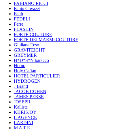
FABIANO RICCI
Fabio Gavazzi
Faith
FEDELI
Ferre
FLASHIN
FORTE COUTURE
FORTE DEI MARMI COUTURE
Giuliana Teso
GRAVITEIGHT
GREYMER
H*D*S*N baracco
Herno
Holy Caftan
HOTEL PARTICULIER
HYDROGEN
J Brand
JACOB COHEN
JAMES PERSE
JOSEPH
Kalliste
KHRISJOY
L'AGENCE
LARDINI
M A T E