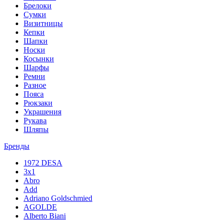
Брелоки
Сумки
Визитницы
Кепки
Шапки
Носки
Косынки
Шарфы
Ремни
Разное
Пояса
Рюкзаки
Украшения
Рукава
Шляпы
Бренды
1972 DESA
3x1
Abro
Add
Adriano Goldschmied
AGOLDE
Alberto Biani