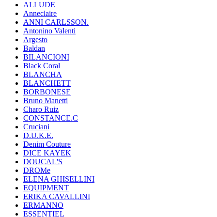
ALLUDE
Anneclaire
ANNI CARLSSON.
Antonino Valenti
Argesto
Baldan
BILANCIONI
Black Coral
BLANCHA
BLANCHETT
BORBONESE
Bruno Manetti
Charo Ruiz
CONSTANCE.C
Cruciani
D.U.K.E.
Denim Couture
DICE KAYEK
DOUCAL'S
DROMe
ELENA GHISELLINI
EQUIPMENT
ERIKA CAVALLINI
ERMANNO
ESSENTIEL