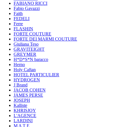
FABIANO RICCI
Fabio Gavazzi
Faith
FEDELI
Ferre
FLASHIN
FORTE COUTURE
FORTE DEI MARMI COUTURE
Giuliana Teso
GRAVITEIGHT
GREYMER
H*D*S*N baracco
Herno
Holy Caftan
HOTEL PARTICULIER
HYDROGEN
J Brand
JACOB COHEN
JAMES PERSE
JOSEPH
Kalliste
KHRISJOY
L'AGENCE
LARDINI
M A T E