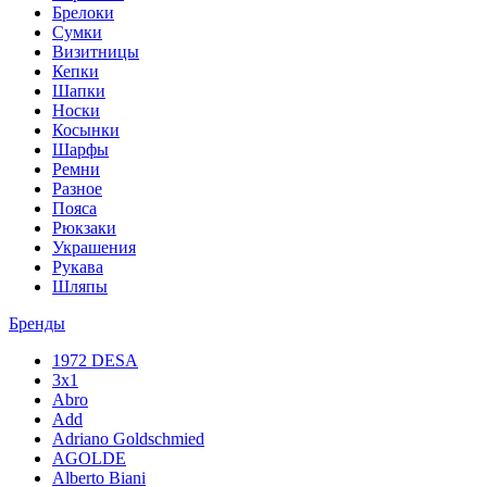
Брелоки
Сумки
Визитницы
Кепки
Шапки
Носки
Косынки
Шарфы
Ремни
Разное
Пояса
Рюкзаки
Украшения
Рукава
Шляпы
Бренды
1972 DESA
3x1
Abro
Add
Adriano Goldschmied
AGOLDE
Alberto Biani