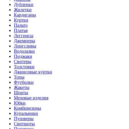
Дубленки
Жилетки
Кардиганы
Куртки
Пальто
Платья
Леггинсы
Джемперы
Лонгсливы
Водолазки
Пиджаки
Свитеры
Толстовки
Джинсовые куртки
Топы
Футболки
Жакеты
Шорты
Меховые изделия
Юбки
Комбинезоны
Купальники
Пуловеры
Свитшоты
Пуховики