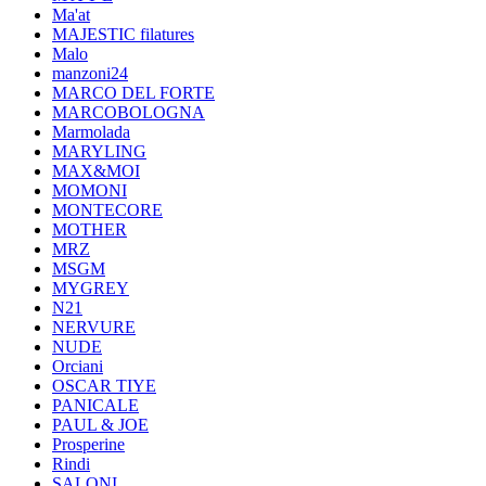
Ma'at
MAJESTIC filatures
Malo
manzoni24
MARCO DEL FORTE
MARCOBOLOGNA
Marmolada
MARYLING
MAX&MOI
MOMONI
MONTECORE
MOTHER
MRZ
MSGM
MYGREY
N21
NERVURE
NUDE
Orciani
OSCAR TIYE
PANICALE
PAUL & JOE
Prosperine
Rindi
SALONI