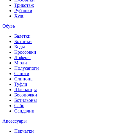
Трикотаж
Рубашки
Худи
Обувь
Балетки
Ботинки
Кеды
Кроссовки
Лоферы
Мюли
Полусапоги
Сапоги
Слипоны
Туфли
Шлепанцы
Босоножки
Ботильоны
Сабо
Сандалии
Аксессуары
Перчатки