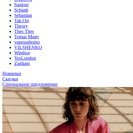
Santoni
Schiatti
Sebastian
Tak.Ori
Theory
Thes Thes
Tomas Maier
vanessabruno
VILSHENKO
Windsor
YesLondon
Zagliani
Новинки
Скидки
Специальное предложение