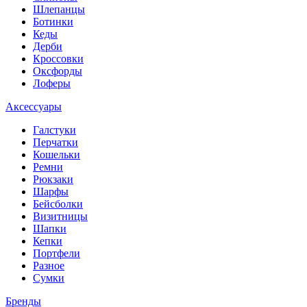
Шлепанцы
Ботинки
Кеды
Дерби
Кроссовки
Оксфорды
Лоферы
Аксессуары
Галстуки
Перчатки
Кошельки
Ремни
Рюкзаки
Шарфы
Бейсболки
Визитницы
Шапки
Кепки
Портфели
Разное
Сумки
Бренды