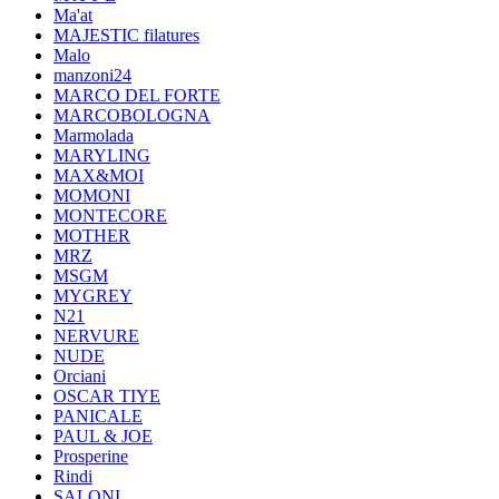
Ma'at
MAJESTIC filatures
Malo
manzoni24
MARCO DEL FORTE
MARCOBOLOGNA
Marmolada
MARYLING
MAX&MOI
MOMONI
MONTECORE
MOTHER
MRZ
MSGM
MYGREY
N21
NERVURE
NUDE
Orciani
OSCAR TIYE
PANICALE
PAUL & JOE
Prosperine
Rindi
SALONI