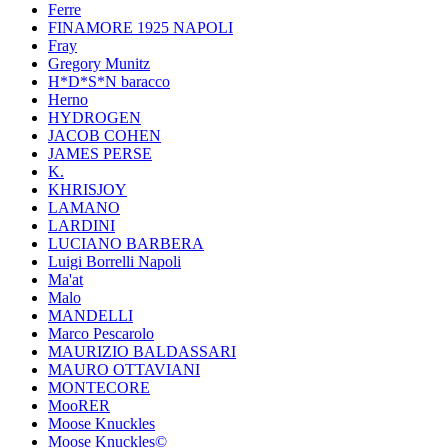
Ferre
FINAMORE 1925 NAPOLI
Fray
Gregory Munitz
H*D*S*N baracco
Herno
HYDROGEN
JACOB COHEN
JAMES PERSE
K.
KHRISJOY
LAMANO
LARDINI
LUCIANO BARBERA
Luigi Borrelli Napoli
Ma'at
Malo
MANDELLI
Marco Pescarolo
MAURIZIO BALDASSARI
MAURO OTTAVIANI
MONTECORE
MooRER
Moose Knuckles
Moose Knuckles©️