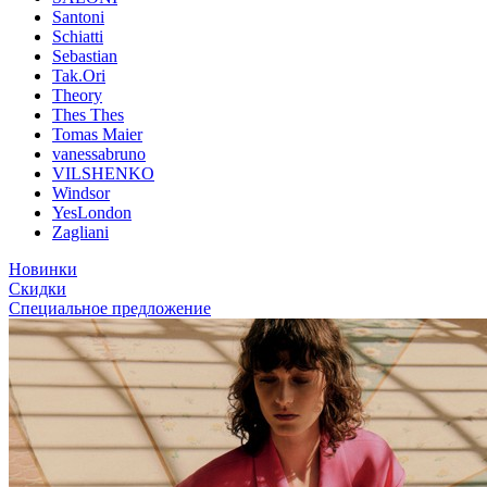
Santoni
Schiatti
Sebastian
Tak.Ori
Theory
Thes Thes
Tomas Maier
vanessabruno
VILSHENKO
Windsor
YesLondon
Zagliani
Новинки
Скидки
Специальное предложение