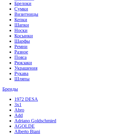
Брелоки
Сумки
Визитницы
Кепки
Шапки
Носки
Косынки
Шарфы
Ремни
Разное
Пояса
Рюкзаки
Украшения
Рукава
Шляпы
Бренды
1972 DESA
3x1
Abro
Add
Adriano Goldschmied
AGOLDE
Alberto Biani