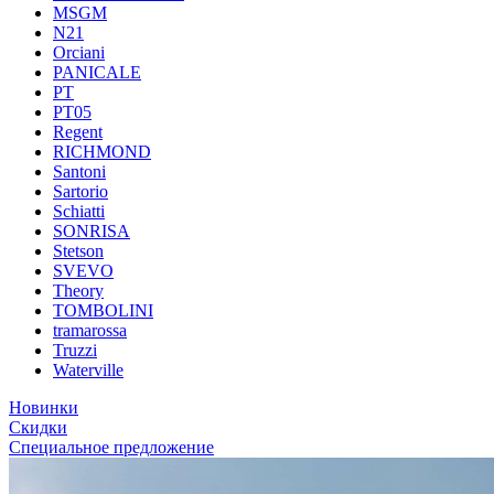
MSGM
N21
Orciani
PANICALE
PT
PT05
Regent
RICHMOND
Santoni
Sartorio
Schiatti
SONRISA
Stetson
SVEVO
Theory
TOMBOLINI
tramarossa
Truzzi
Waterville
Новинки
Скидки
Специальное предложение