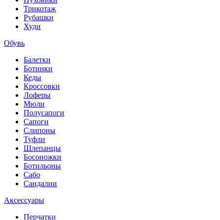
Трикотаж
Рубашки
Худи
Обувь
Балетки
Ботинки
Кеды
Кроссовки
Лоферы
Мюли
Полусапоги
Сапоги
Слипоны
Туфли
Шлепанцы
Босоножки
Ботильоны
Сабо
Сандалии
Аксессуары
Перчатки