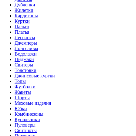
Дубленки
Жилетки
Кардиганы
Куртки
Пальто
Платья
Леггинсы
Джемперы
Лонгсливы
Водолазки
Пиджаки
Свитеры
Толстовки
Джинсовые куртки
Топы
Футболки
Жакеты
Шорты
Меховые изделия
Юбки
Комбинезоны
Купальники
Пуловеры
Свитшоты
Пуховики