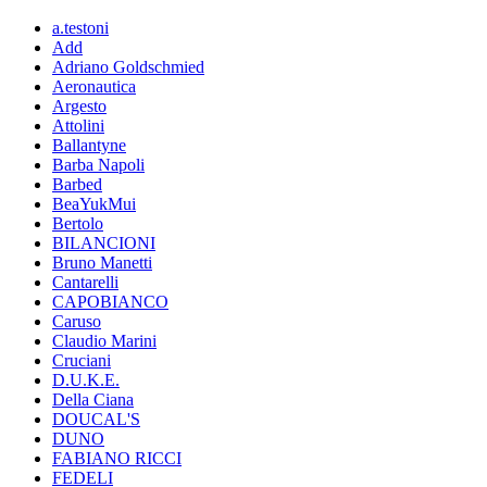
a.testoni
Add
Adriano Goldschmied
Aeronautica
Argesto
Attolini
Ballantyne
Barba Napoli
Barbed
BeaYukMui
Bertolo
BILANCIONI
Bruno Manetti
Cantarelli
CAPOBIANCO
Caruso
Claudio Marini
Cruciani
D.U.K.E.
Della Ciana
DOUCAL'S
DUNO
FABIANO RICCI
FEDELI