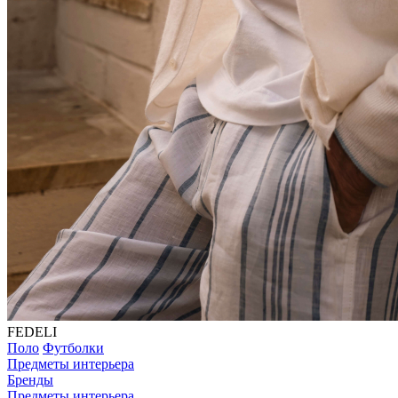
FEDELI
Поло
Футболки
Предметы интерьера
Бренды
Предметы интерьера