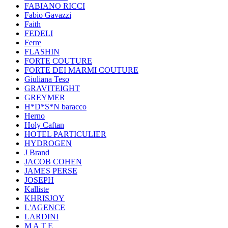
FABIANO RICCI
Fabio Gavazzi
Faith
FEDELI
Ferre
FLASHIN
FORTE COUTURE
FORTE DEI MARMI COUTURE
Giuliana Teso
GRAVITEIGHT
GREYMER
H*D*S*N baracco
Herno
Holy Caftan
HOTEL PARTICULIER
HYDROGEN
J Brand
JACOB COHEN
JAMES PERSE
JOSEPH
Kalliste
KHRISJOY
L'AGENCE
LARDINI
M A T E