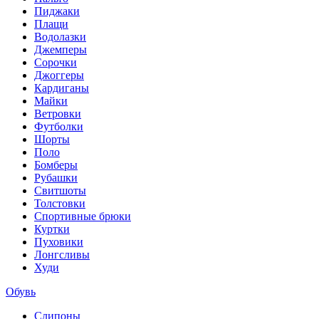
Пиджаки
Плащи
Водолазки
Джемперы
Сорочки
Джоггеры
Кардиганы
Майки
Ветровки
Футболки
Шорты
Поло
Бомберы
Рубашки
Свитшоты
Толстовки
Спортивные брюки
Куртки
Пуховики
Лонгсливы
Худи
Обувь
Слипоны