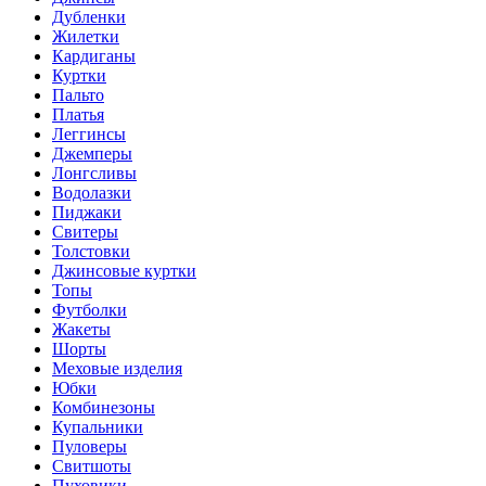
Дубленки
Жилетки
Кардиганы
Куртки
Пальто
Платья
Леггинсы
Джемперы
Лонгсливы
Водолазки
Пиджаки
Свитеры
Толстовки
Джинсовые куртки
Топы
Футболки
Жакеты
Шорты
Меховые изделия
Юбки
Комбинезоны
Купальники
Пуловеры
Свитшоты
Пуховики