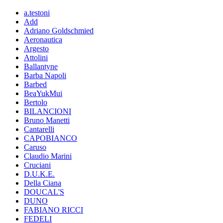
a.testoni
Add
Adriano Goldschmied
Aeronautica
Argesto
Attolini
Ballantyne
Barba Napoli
Barbed
BeaYukMui
Bertolo
BILANCIONI
Bruno Manetti
Cantarelli
CAPOBIANCO
Caruso
Claudio Marini
Cruciani
D.U.K.E.
Della Ciana
DOUCAL'S
DUNO
FABIANO RICCI
FEDELI