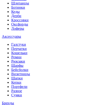
Шлепанцы
Ботинки
Кеды
Дерби
Кроссовки
Оксфорды
Лоферы
Аксессуары
Галстуки
Перчатки
Кошельки
Ремни
Рюкзаки
Шарфы
Бейсболки
Визитницы
Шапки
Кепки
Портфели
Разное
Сумки
Бренды