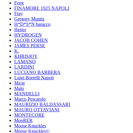
Ferre
FINAMORE 1925 NAPOLI
Fray
Gregory Munitz
H*D*S*N baracco
Herno
HYDROGEN
JACOB COHEN
JAMES PERSE
K.
KHRISJOY
LAMANO
LARDINI
LUCIANO BARBERA
Luigi Borrelli Napoli
Ma'at
Malo
MANDELLI
Marco Pescarolo
MAURIZIO BALDASSARI
MAURO OTTAVIANI
MONTECORE
MooRER
Moose Knuckles
Moose Knuckles©️