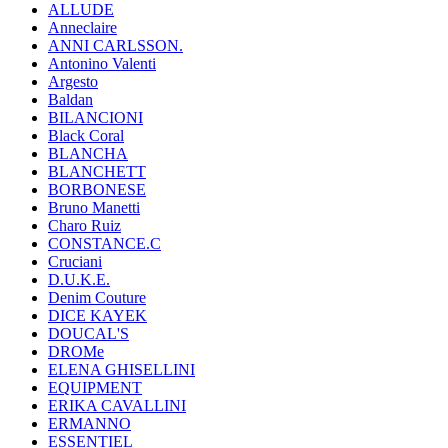
ALLUDE
Anneclaire
ANNI CARLSSON.
Antonino Valenti
Argesto
Baldan
BILANCIONI
Black Coral
BLANCHA
BLANCHETT
BORBONESE
Bruno Manetti
Charo Ruiz
CONSTANCE.C
Cruciani
D.U.K.E.
Denim Couture
DICE KAYEK
DOUCAL'S
DROMe
ELENA GHISELLINI
EQUIPMENT
ERIKA CAVALLINI
ERMANNO
ESSENTIEL