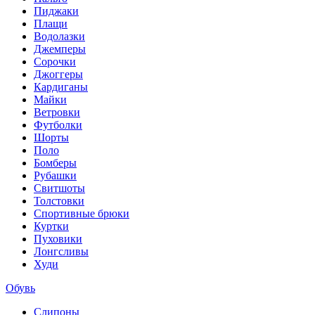
Пиджаки
Плащи
Водолазки
Джемперы
Сорочки
Джоггеры
Кардиганы
Майки
Ветровки
Футболки
Шорты
Поло
Бомберы
Рубашки
Свитшоты
Толстовки
Спортивные брюки
Куртки
Пуховики
Лонгсливы
Худи
Обувь
Слипоны