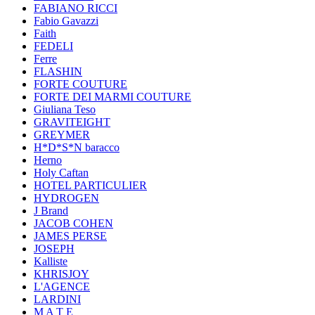
FABIANO RICCI
Fabio Gavazzi
Faith
FEDELI
Ferre
FLASHIN
FORTE COUTURE
FORTE DEI MARMI COUTURE
Giuliana Teso
GRAVITEIGHT
GREYMER
H*D*S*N baracco
Herno
Holy Caftan
HOTEL PARTICULIER
HYDROGEN
J Brand
JACOB COHEN
JAMES PERSE
JOSEPH
Kalliste
KHRISJOY
L'AGENCE
LARDINI
M A T E