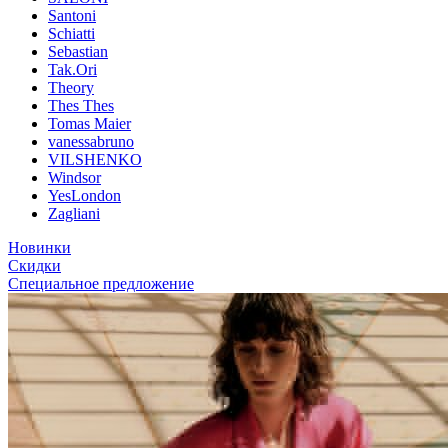
Santoni
Schiatti
Sebastian
Tak.Ori
Theory
Thes Thes
Tomas Maier
vanessabruno
VILSHENKO
Windsor
YesLondon
Zagliani
Новинки
Скидки
Специальное предложение