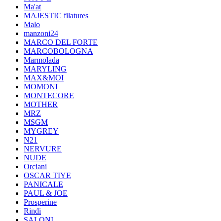
Ma'at
MAJESTIC filatures
Malo
manzoni24
MARCO DEL FORTE
MARCOBOLOGNA
Marmolada
MARYLING
MAX&MOI
MOMONI
MONTECORE
MOTHER
MRZ
MSGM
MYGREY
N21
NERVURE
NUDE
Orciani
OSCAR TIYE
PANICALE
PAUL & JOE
Prosperine
Rindi
SALONI