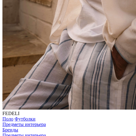
FEDELI
Поло
Футболки
Предметы интерьера
Бренды
Предметы интерьера