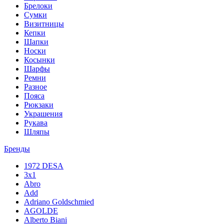
Брелоки
Сумки
Визитницы
Кепки
Шапки
Носки
Косынки
Шарфы
Ремни
Разное
Пояса
Рюкзаки
Украшения
Рукава
Шляпы
Бренды
1972 DESA
3x1
Abro
Add
Adriano Goldschmied
AGOLDE
Alberto Biani