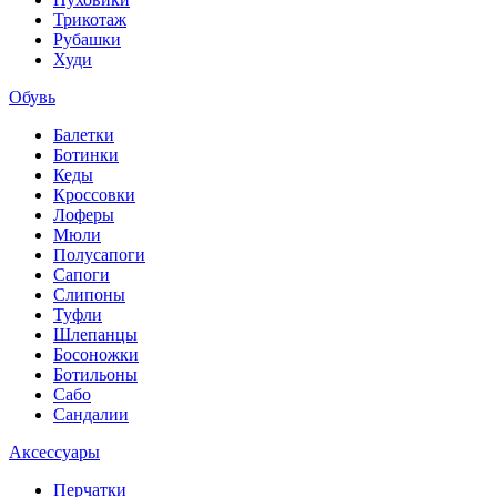
Трикотаж
Рубашки
Худи
Обувь
Балетки
Ботинки
Кеды
Кроссовки
Лоферы
Мюли
Полусапоги
Сапоги
Слипоны
Туфли
Шлепанцы
Босоножки
Ботильоны
Сабо
Сандалии
Аксессуары
Перчатки