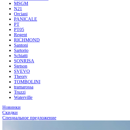
MSGM
N21
Orciani
PANICALE
PT
PT05
Regent
RICHMOND
Santoni
Sartorio
Schiatti
SONRISA
Stetson
SVEVO
Theory
TOMBOLINI
tramarossa
Truzzi
Waterville
Новинки
Скидки
Специальное предложение