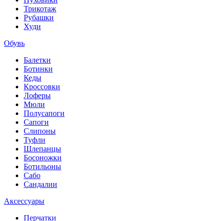
Трикотаж
Рубашки
Худи
Обувь
Балетки
Ботинки
Кеды
Кроссовки
Лоферы
Мюли
Полусапоги
Сапоги
Слипоны
Туфли
Шлепанцы
Босоножки
Ботильоны
Сабо
Сандалии
Аксессуары
Перчатки