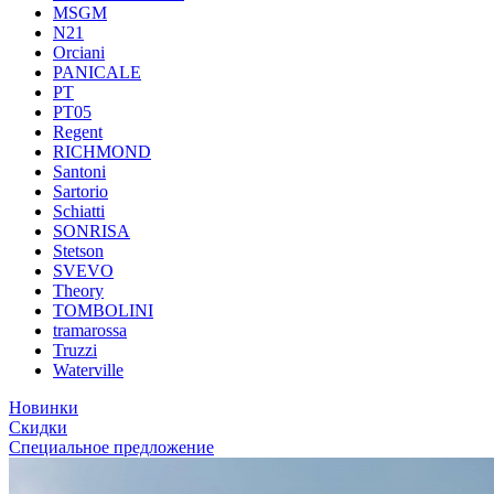
MSGM
N21
Orciani
PANICALE
PT
PT05
Regent
RICHMOND
Santoni
Sartorio
Schiatti
SONRISA
Stetson
SVEVO
Theory
TOMBOLINI
tramarossa
Truzzi
Waterville
Новинки
Скидки
Специальное предложение