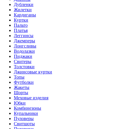
Дубленки
Жилетки
Кардиганы
Куртки
Пальто
Платья
Леггинсы
Джемперы
Лонгсливы
Водолазки
Пиджаки
Свитеры
Толстовки
Джинсовые куртки
Топы
Футболки
Жакеты
Шорты
Меховые изделия
Юбки
Комбинезоны
Купальники
Пуловеры
Свитшоты
Пуховики