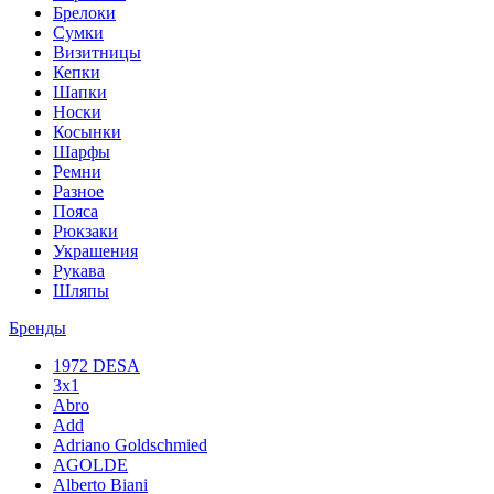
Брелоки
Сумки
Визитницы
Кепки
Шапки
Носки
Косынки
Шарфы
Ремни
Разное
Пояса
Рюкзаки
Украшения
Рукава
Шляпы
Бренды
1972 DESA
3x1
Abro
Add
Adriano Goldschmied
AGOLDE
Alberto Biani