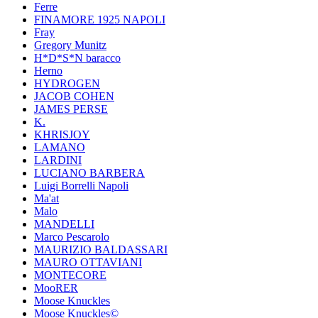
Ferre
FINAMORE 1925 NAPOLI
Fray
Gregory Munitz
H*D*S*N baracco
Herno
HYDROGEN
JACOB COHEN
JAMES PERSE
K.
KHRISJOY
LAMANO
LARDINI
LUCIANO BARBERA
Luigi Borrelli Napoli
Ma'at
Malo
MANDELLI
Marco Pescarolo
MAURIZIO BALDASSARI
MAURO OTTAVIANI
MONTECORE
MooRER
Moose Knuckles
Moose Knuckles©️