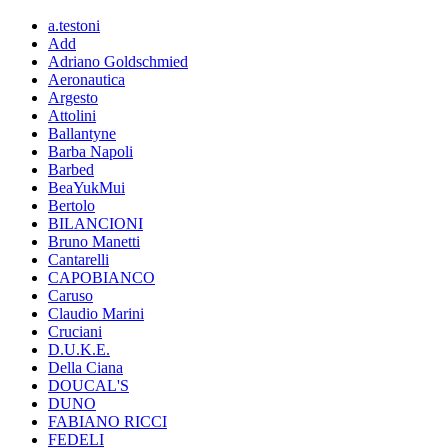
a.testoni
Add
Adriano Goldschmied
Aeronautica
Argesto
Attolini
Ballantyne
Barba Napoli
Barbed
BeaYukMui
Bertolo
BILANCIONI
Bruno Manetti
Cantarelli
CAPOBIANCO
Caruso
Claudio Marini
Cruciani
D.U.K.E.
Della Ciana
DOUCAL'S
DUNO
FABIANO RICCI
FEDELI