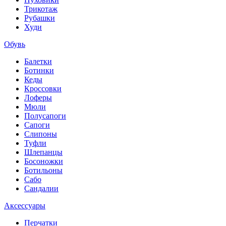
Трикотаж
Рубашки
Худи
Обувь
Балетки
Ботинки
Кеды
Кроссовки
Лоферы
Мюли
Полусапоги
Сапоги
Слипоны
Туфли
Шлепанцы
Босоножки
Ботильоны
Сабо
Сандалии
Аксессуары
Перчатки