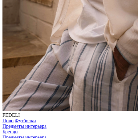
FEDELI
Поло
Футболки
Предметы интерьера
Бренды
Предметы интерьера