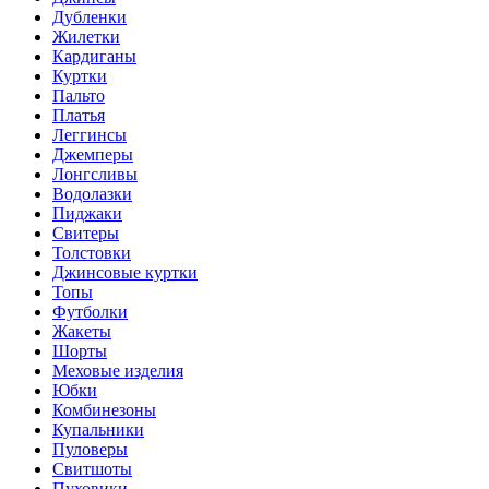
Дубленки
Жилетки
Кардиганы
Куртки
Пальто
Платья
Леггинсы
Джемперы
Лонгсливы
Водолазки
Пиджаки
Свитеры
Толстовки
Джинсовые куртки
Топы
Футболки
Жакеты
Шорты
Меховые изделия
Юбки
Комбинезоны
Купальники
Пуловеры
Свитшоты
Пуховики