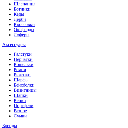
Шлепанцы
Ботинки
Кеды
Дерби
Кроссовки
Оксфорды
Лоферы
Аксессуары
Галстуки
Перчатки
Кошельки
Ремни
Рюкзаки
Шарфы
Бейсболки
Визитницы
Шапки
Кепки
Портфели
Разное
Сумки
Бренды