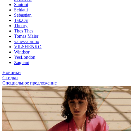
Santoni
Schiatti
Sebastian
Tak.Ori
Theory
Thes Thes
Tomas Maier
vanessabruno
VILSHENKO
Windsor
YesLondon
Zagliani
Новинки
Скидки
Специальное предложение