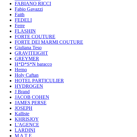
FABIANO RICCI
Fabio Gavazzi
Faith
FEDELI
Ferre
FLASHIN
FORTE COUTURE
FORTE DEI MARMI COUTURE
Giuliana Teso
GRAVITEIGHT
GREYMER
H*D*S*N baracco
Herno
Holy Caftan
HOTEL PARTICULIER
HYDROGEN
J Brand
JACOB COHEN
JAMES PERSE
JOSEPH
Kalliste
KHRISJOY
L'AGENCE
LARDINI
M A T E