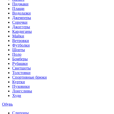
Пиджаки
Плащи
Водолазки
Джемперы
Сорочки
Джоггеры
Кардиганы
Майки
Ветровки
Футболки
Шорты
Поло
Бомберы
Рубашки
Свитшоты
Толстовки
Спортивные брюки
Куртки
Пуховики
Лонгсливы
Худи
Обувь
Слипоны