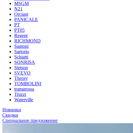
MSGM
N21
Orciani
PANICALE
PT
PT05
Regent
RICHMOND
Santoni
Sartorio
Schiatti
SONRISA
Stetson
SVEVO
Theory
TOMBOLINI
tramarossa
Truzzi
Waterville
Новинки
Скидки
Специальное предложение