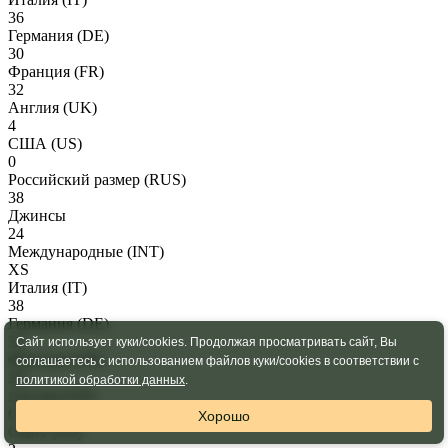
36
Германия
(DE)
30
Франция
(FR)
32
Англия
(UK)
4
США
(US)
0
Российский размер
(RUS)
38
Джинсы
24
Международные
(INT)
XS
Италия
(IT)
38
Германия
(DE)
32
Сайт использует куки/cookies. Продолжая просматривать сайт, Вы
Франция
(FR)
соглашаетесь с использованием файлов куки/cookies в соответствии с
34
политикой обработки данных
.
Англия
(UK)
6
Хорошо
США
(US)