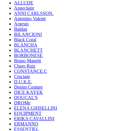
ALLUDE
Anneclaire
ANNI CARLSSON.
Antonino Valenti
Argesto
Baldan
BILANCIONI
Black Coral
BLANCHA
BLANCHETT
BORBONESE
Bruno Manetti
Charo Ruiz
CONSTANCE.C
Cruciani
D.U.K.E.
Denim Couture
DICE KAYEK
DOUCAL'S
DROMe
ELENA GHISELLINI
EQUIPMENT
ERIKA CAVALLINI
ERMANNO
ESSENTIEL