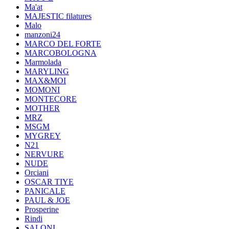
Ma'at
MAJESTIC filatures
Malo
manzoni24
MARCO DEL FORTE
MARCOBOLOGNA
Marmolada
MARYLING
MAX&MOI
MOMONI
MONTECORE
MOTHER
MRZ
MSGM
MYGREY
N21
NERVURE
NUDE
Orciani
OSCAR TIYE
PANICALE
PAUL & JOE
Prosperine
Rindi
SALONI