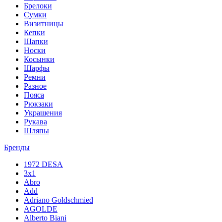
Брелоки
Сумки
Визитницы
Кепки
Шапки
Носки
Косынки
Шарфы
Ремни
Разное
Пояса
Рюкзаки
Украшения
Рукава
Шляпы
Бренды
1972 DESA
3x1
Abro
Add
Adriano Goldschmied
AGOLDE
Alberto Biani