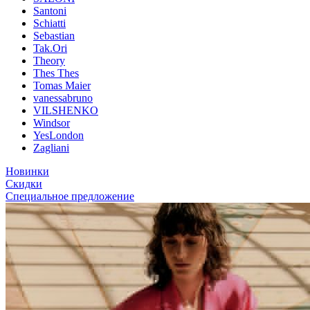
Santoni
Schiatti
Sebastian
Tak.Ori
Theory
Thes Thes
Tomas Maier
vanessabruno
VILSHENKO
Windsor
YesLondon
Zagliani
Новинки
Скидки
Специальное предложение