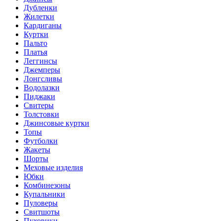
Дубленки
Жилетки
Кардиганы
Куртки
Пальто
Платья
Леггинсы
Джемперы
Лонгсливы
Водолазки
Пиджаки
Свитеры
Толстовки
Джинсовые куртки
Топы
Футболки
Жакеты
Шорты
Меховые изделия
Юбки
Комбинезоны
Купальники
Пуловеры
Свитшоты
Пуховики