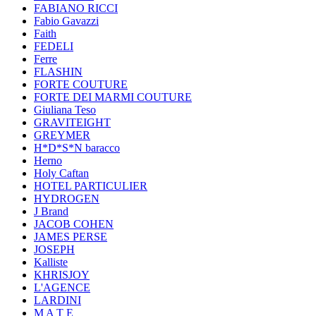
FABIANO RICCI
Fabio Gavazzi
Faith
FEDELI
Ferre
FLASHIN
FORTE COUTURE
FORTE DEI MARMI COUTURE
Giuliana Teso
GRAVITEIGHT
GREYMER
H*D*S*N baracco
Herno
Holy Caftan
HOTEL PARTICULIER
HYDROGEN
J Brand
JACOB COHEN
JAMES PERSE
JOSEPH
Kalliste
KHRISJOY
L'AGENCE
LARDINI
M A T E