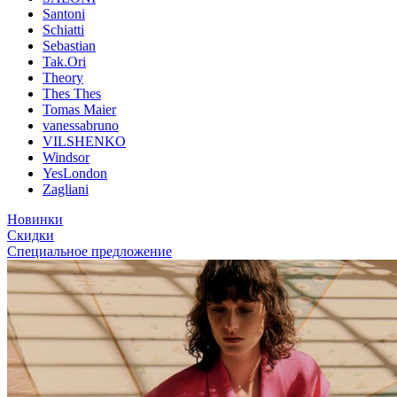
Santoni
Schiatti
Sebastian
Tak.Ori
Theory
Thes Thes
Tomas Maier
vanessabruno
VILSHENKO
Windsor
YesLondon
Zagliani
Новинки
Скидки
Специальное предложение