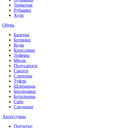
Трикотаж
Рубашки
Худи
Обувь
Балетки
Ботинки
Кеды
Кроссовки
Лоферы
Мюли
Полусапоги
Сапоги
Слипоны
Туфли
Шлепанцы
Босоножки
Ботильоны
Сабо
Сандалии
Аксессуары
Перчатки