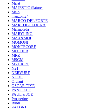
Ma'at
MAJESTIC filatures
Malo
manzoni24
MARCO DEL FORTE
MARCOBOLOGNA
Marmolada
MARYLING
MAX&MOI
MOMONI
MONTECORE
MOTHER
MRZ
MSGM
MYGREY
N21
NERVURE
NUDE
Orciani
OSCAR TIYE
PANICALE
PAUL & JOE
Prosperine
Rindi
SALONI