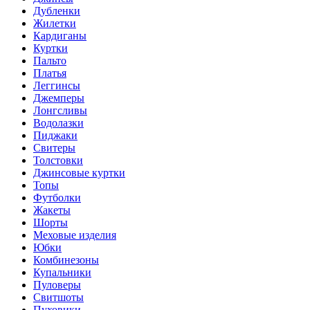
Дубленки
Жилетки
Кардиганы
Куртки
Пальто
Платья
Леггинсы
Джемперы
Лонгсливы
Водолазки
Пиджаки
Свитеры
Толстовки
Джинсовые куртки
Топы
Футболки
Жакеты
Шорты
Меховые изделия
Юбки
Комбинезоны
Купальники
Пуловеры
Свитшоты
Пуховики