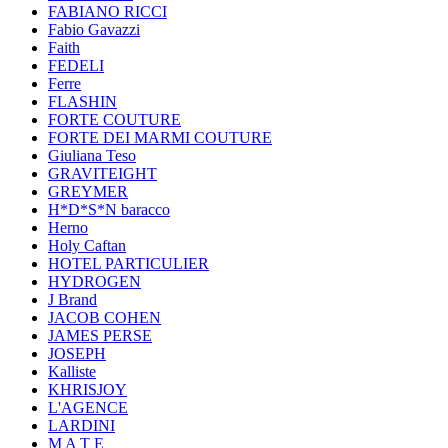
FABIANO RICCI
Fabio Gavazzi
Faith
FEDELI
Ferre
FLASHIN
FORTE COUTURE
FORTE DEI MARMI COUTURE
Giuliana Teso
GRAVITEIGHT
GREYMER
H*D*S*N baracco
Herno
Holy Caftan
HOTEL PARTICULIER
HYDROGEN
J Brand
JACOB COHEN
JAMES PERSE
JOSEPH
Kalliste
KHRISJOY
L'AGENCE
LARDINI
M A T E