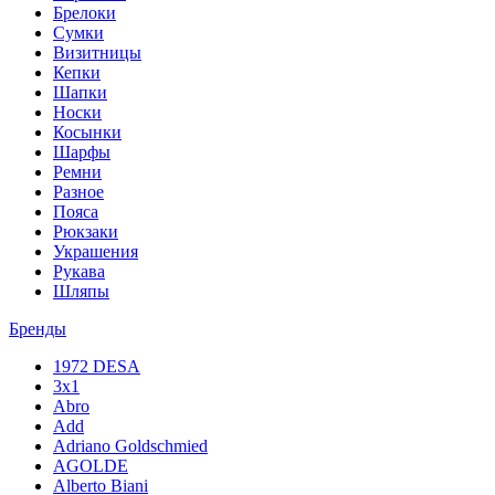
Брелоки
Сумки
Визитницы
Кепки
Шапки
Носки
Косынки
Шарфы
Ремни
Разное
Пояса
Рюкзаки
Украшения
Рукава
Шляпы
Бренды
1972 DESA
3x1
Abro
Add
Adriano Goldschmied
AGOLDE
Alberto Biani