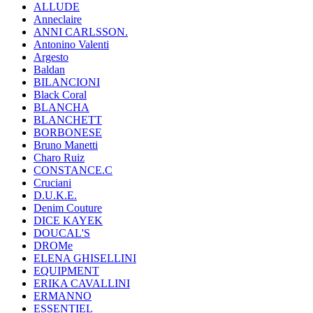
ALLUDE
Anneclaire
ANNI CARLSSON.
Antonino Valenti
Argesto
Baldan
BILANCIONI
Black Coral
BLANCHA
BLANCHETT
BORBONESE
Bruno Manetti
Charo Ruiz
CONSTANCE.C
Cruciani
D.U.K.E.
Denim Couture
DICE KAYEK
DOUCAL'S
DROMe
ELENA GHISELLINI
EQUIPMENT
ERIKA CAVALLINI
ERMANNO
ESSENTIEL