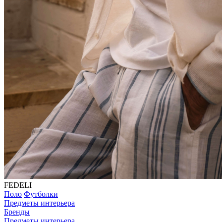
FEDELI
Поло
Футболки
Предметы интерьера
Бренды
Предметы интерьера