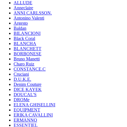
ALLUDE
Anneclaire
ANNI CARLSSON.
Antonino Valenti
Argesto
Baldan
BILANCIONI
Black Coral
BLANCHA
BLANCHETT
BORBONESE
Bruno Manetti
Charo Ruiz
CONSTANCE.C
Cruciani
D.U.K.E.
Denim Couture
DICE KAYEK
DOUCAL'S
DROMe
ELENA GHISELLINI
EQUIPMENT
ERIKA CAVALLINI
ERMANNO
ESSENTIEL