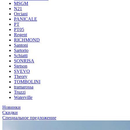
MSGM
N21
Orciani
PANICALE
PT
PT05
Regent
RICHMOND
Santoni
Sartorio
Schiatti
SONRISA
Stetson
SVEVO
Theory
TOMBOLINI
tramarossa
Truzzi
Waterville
Новинки
Скидки
Специальное предложение