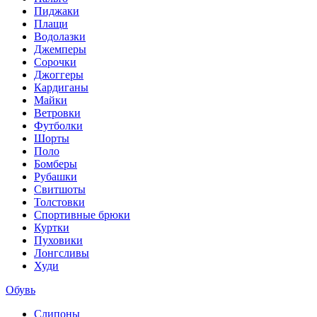
Пиджаки
Плащи
Водолазки
Джемперы
Сорочки
Джоггеры
Кардиганы
Майки
Ветровки
Футболки
Шорты
Поло
Бомберы
Рубашки
Свитшоты
Толстовки
Спортивные брюки
Куртки
Пуховики
Лонгсливы
Худи
Обувь
Слипоны