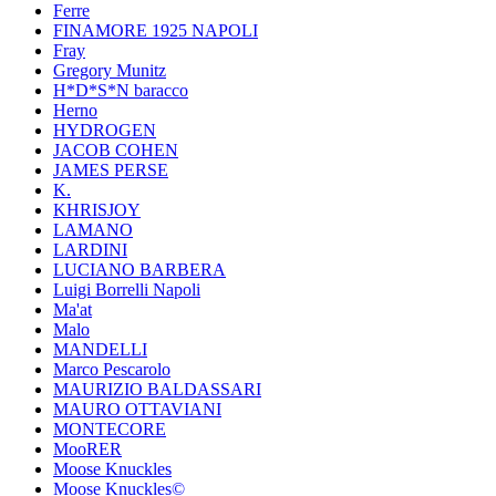
Ferre
FINAMORE 1925 NAPOLI
Fray
Gregory Munitz
H*D*S*N baracco
Herno
HYDROGEN
JACOB COHEN
JAMES PERSE
K.
KHRISJOY
LAMANO
LARDINI
LUCIANO BARBERA
Luigi Borrelli Napoli
Ma'at
Malo
MANDELLI
Marco Pescarolo
MAURIZIO BALDASSARI
MAURO OTTAVIANI
MONTECORE
MooRER
Moose Knuckles
Moose Knuckles©️