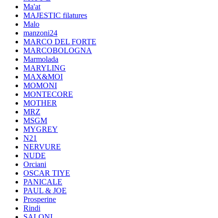
Ma'at
MAJESTIC filatures
Malo
manzoni24
MARCO DEL FORTE
MARCOBOLOGNA
Marmolada
MARYLING
MAX&MOI
MOMONI
MONTECORE
MOTHER
MRZ
MSGM
MYGREY
N21
NERVURE
NUDE
Orciani
OSCAR TIYE
PANICALE
PAUL & JOE
Prosperine
Rindi
SALONI