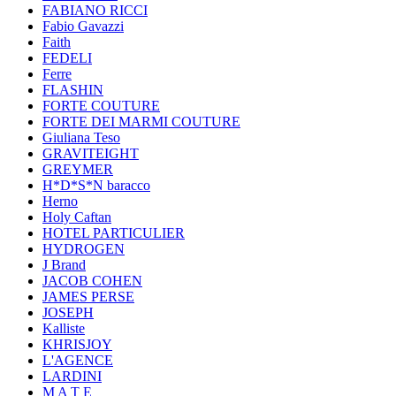
FABIANO RICCI
Fabio Gavazzi
Faith
FEDELI
Ferre
FLASHIN
FORTE COUTURE
FORTE DEI MARMI COUTURE
Giuliana Teso
GRAVITEIGHT
GREYMER
H*D*S*N baracco
Herno
Holy Caftan
HOTEL PARTICULIER
HYDROGEN
J Brand
JACOB COHEN
JAMES PERSE
JOSEPH
Kalliste
KHRISJOY
L'AGENCE
LARDINI
M A T E