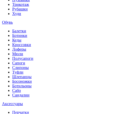
Трикотаж
Рубашки
Худи
Обувь
Балетки
Ботинки
Кеды
Кроссовки
Лоферы
Мюли
Полусапоги
Сапоги
Слипоны
Туфли
Шлепанцы
Босоножки
Ботильоны
Сабо
Сандалии
Аксессуары
Перчатки