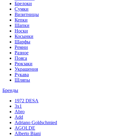
Брелоки
Сумки
Визитницы
Кепки
Шапки
Носки
Косынки
Шарфы
Ремни
Разное
Пояса
Рюкзаки
Украшения
Рукава
Шляпы
Бренды
1972 DESA
3x1
Abro
Add
Adriano Goldschmied
AGOLDE
Alberto Biani