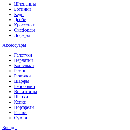
Шлепанцы
Ботинки
Кеды
Дерби
Кроссовки
Оксфорды
Лоферы
Аксессуары
Галстуки
Перчатки
Кошельки
Ремни
Рюкзаки
Шарфы
Бейсболки
Визитницы
Шапки
Кепки
Портфели
Разное
Сумки
Бренды