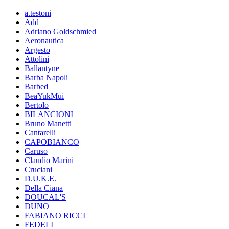
a.testoni
Add
Adriano Goldschmied
Aeronautica
Argesto
Attolini
Ballantyne
Barba Napoli
Barbed
BeaYukMui
Bertolo
BILANCIONI
Bruno Manetti
Cantarelli
CAPOBIANCO
Caruso
Claudio Marini
Cruciani
D.U.K.E.
Della Ciana
DOUCAL'S
DUNO
FABIANO RICCI
FEDELI