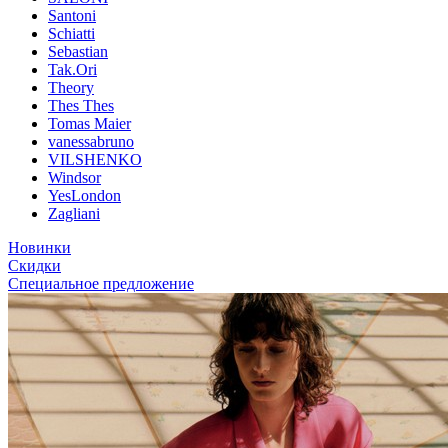
Santoni
Schiatti
Sebastian
Tak.Ori
Theory
Thes Thes
Tomas Maier
vanessabruno
VILSHENKO
Windsor
YesLondon
Zagliani
Новинки
Скидки
Специальное предложение