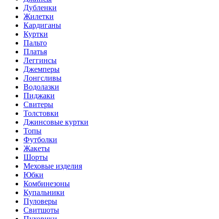
Дубленки
Жилетки
Кардиганы
Куртки
Пальто
Платья
Леггинсы
Джемперы
Лонгсливы
Водолазки
Пиджаки
Свитеры
Толстовки
Джинсовые куртки
Топы
Футболки
Жакеты
Шорты
Меховые изделия
Юбки
Комбинезоны
Купальники
Пуловеры
Свитшоты
Пуховики