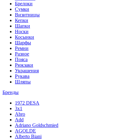
Брелоки
Сумки
Визитницы
Кепки
Шапки
Носки
Косынки
Шарфы
Ремни
Разное
Пояса
Рюкзаки
Украшения
Рукава
Шляпы
Бренды
1972 DESA
3x1
Abro
Add
Adriano Goldschmied
AGOLDE
Alberto Biani