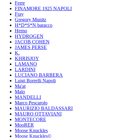
Ferre
FINAMORE 1925 NAPOLI
Fray
Gregory Munitz
H*D*S*N baracco
Herno
HYDROGEN
JACOB COHEN
JAMES PERSE
K.
KHRISJOY
LAMANO
LARDINI
LUCIANO BARBERA
Luigi Borrelli Napoli
Ma'at
Malo
MANDELLI
Marco Pescarolo
MAURIZIO BALDASSARI
MAURO OTTAVIANI
MONTECORE
MooRER
Moose Knuckles
Moose Knuckles©️