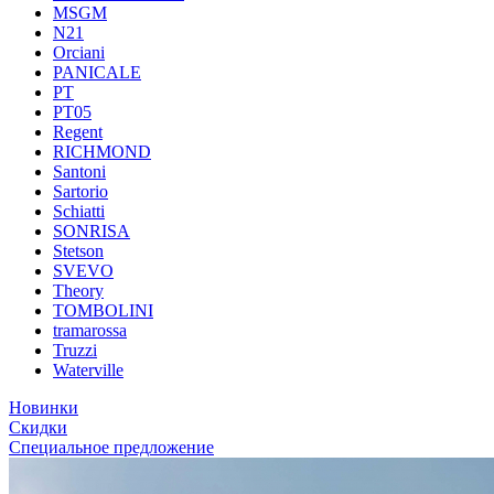
MSGM
N21
Orciani
PANICALE
PT
PT05
Regent
RICHMOND
Santoni
Sartorio
Schiatti
SONRISA
Stetson
SVEVO
Theory
TOMBOLINI
tramarossa
Truzzi
Waterville
Новинки
Скидки
Специальное предложение