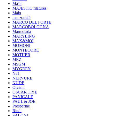
Ma'at
MAJESTIC filatures
Malo
manzoni24
MARCO DEL FORTE
MARCOBOLOGNA
Marmolada
MARYLING
MAX&MOI
MOMONI
MONTECORE
MOTHER
MRZ
MSGM
MYGREY
N21
NERVURE
NUDE
Orciani
OSCAR TIYE
PANICALE
PAUL & JOE
Prosperine
Rindi
SALONI