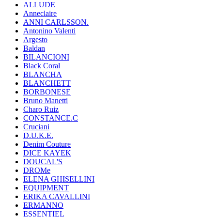
ALLUDE
Anneclaire
ANNI CARLSSON.
Antonino Valenti
Argesto
Baldan
BILANCIONI
Black Coral
BLANCHA
BLANCHETT
BORBONESE
Bruno Manetti
Charo Ruiz
CONSTANCE.C
Cruciani
D.U.K.E.
Denim Couture
DICE KAYEK
DOUCAL'S
DROMe
ELENA GHISELLINI
EQUIPMENT
ERIKA CAVALLINI
ERMANNO
ESSENTIEL