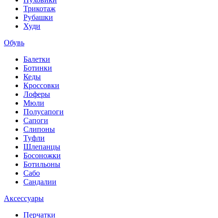
Трикотаж
Рубашки
Худи
Обувь
Балетки
Ботинки
Кеды
Кроссовки
Лоферы
Мюли
Полусапоги
Сапоги
Слипоны
Туфли
Шлепанцы
Босоножки
Ботильоны
Сабо
Сандалии
Аксессуары
Перчатки