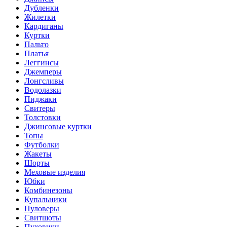
Дубленки
Жилетки
Кардиганы
Куртки
Пальто
Платья
Леггинсы
Джемперы
Лонгсливы
Водолазки
Пиджаки
Свитеры
Толстовки
Джинсовые куртки
Топы
Футболки
Жакеты
Шорты
Меховые изделия
Юбки
Комбинезоны
Купальники
Пуловеры
Свитшоты
Пуховики