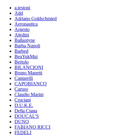
a.testoni
Add
Adriano Goldschmied
Aeronautica
Argesto
Attolini
Ballantyne
Barba Napoli
Barbed
BeaYukMui
Bertolo
BILANCIONI
Bruno Manetti
Cantarelli
CAPOBIANCO
Caruso
Claudio Marini
Cruciani
D.U.K.E.
Della Ciana
DOUCAL'S
DUNO
FABIANO RICCI
FEDELI