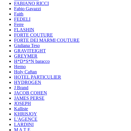
FABIANO RICCI
Fabio Gavazzi
Faith
FEDELI
Ferre
FLASHIN
FORTE COUTURE
FORTE DEI MARMI COUTURE
Giuliana Teso
GRAVITEIGHT
GREYMER
H*D*S*N baracco
Herno
Holy Caftan
HOTEL PARTICULIER
HYDROGEN
J Brand
JACOB COHEN
JAMES PERSE
JOSEPH
Kalliste
KHRISJOY
L'AGENCE
LARDINI
M A T E