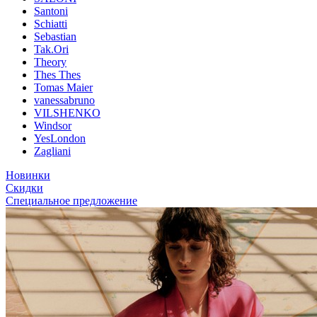
Santoni
Schiatti
Sebastian
Tak.Ori
Theory
Thes Thes
Tomas Maier
vanessabruno
VILSHENKO
Windsor
YesLondon
Zagliani
Новинки
Скидки
Специальное предложение