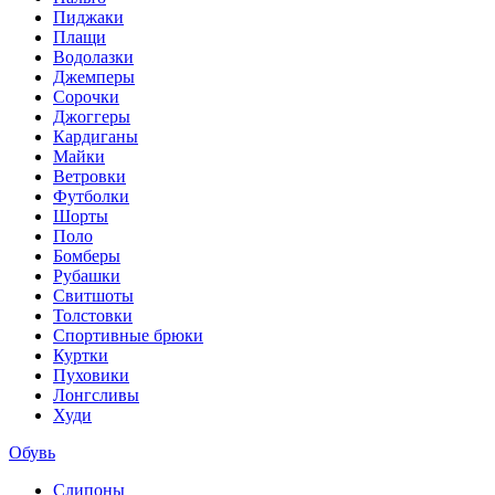
Пиджаки
Плащи
Водолазки
Джемперы
Сорочки
Джоггеры
Кардиганы
Майки
Ветровки
Футболки
Шорты
Поло
Бомберы
Рубашки
Свитшоты
Толстовки
Спортивные брюки
Куртки
Пуховики
Лонгсливы
Худи
Обувь
Слипоны