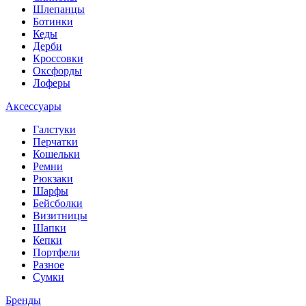
Шлепанцы
Ботинки
Кеды
Дерби
Кроссовки
Оксфорды
Лоферы
Аксессуары
Галстуки
Перчатки
Кошельки
Ремни
Рюкзаки
Шарфы
Бейсболки
Визитницы
Шапки
Кепки
Портфели
Разное
Сумки
Бренды