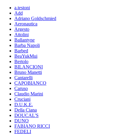
a.testoni
Add
Adriano Goldschmied
Aeronautica
Argesto
Attolini
Ballantyne
Barba Napoli
Barbed
BeaYukMui
Bertolo
BILANCIONI
Bruno Manetti
Cantarelli
CAPOBIANCO
Caruso
Claudio Marini
Cruciani
D.U.K.E.
Della Ciana
DOUCAL'S
DUNO
FABIANO RICCI
FEDELI