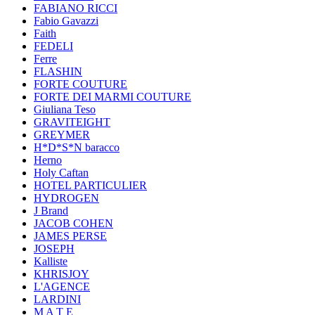
FABIANO RICCI
Fabio Gavazzi
Faith
FEDELI
Ferre
FLASHIN
FORTE COUTURE
FORTE DEI MARMI COUTURE
Giuliana Teso
GRAVITEIGHT
GREYMER
H*D*S*N baracco
Herno
Holy Caftan
HOTEL PARTICULIER
HYDROGEN
J Brand
JACOB COHEN
JAMES PERSE
JOSEPH
Kalliste
KHRISJOY
L'AGENCE
LARDINI
M A T E