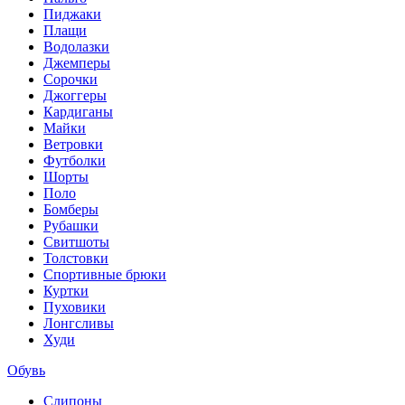
Пиджаки
Плащи
Водолазки
Джемперы
Сорочки
Джоггеры
Кардиганы
Майки
Ветровки
Футболки
Шорты
Поло
Бомберы
Рубашки
Свитшоты
Толстовки
Спортивные брюки
Куртки
Пуховики
Лонгсливы
Худи
Обувь
Слипоны