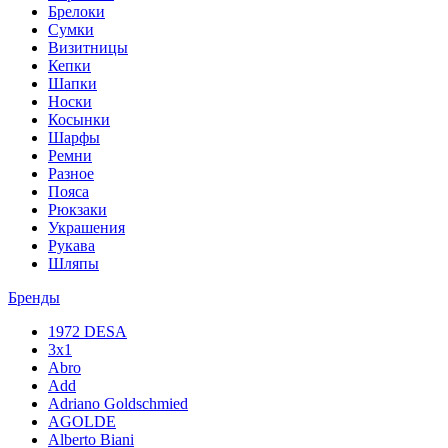
Брелоки
Сумки
Визитницы
Кепки
Шапки
Носки
Косынки
Шарфы
Ремни
Разное
Пояса
Рюкзаки
Украшения
Рукава
Шляпы
Бренды
1972 DESA
3x1
Abro
Add
Adriano Goldschmied
AGOLDE
Alberto Biani