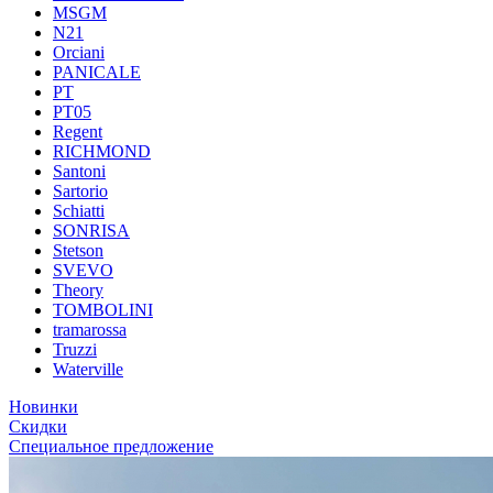
MSGM
N21
Orciani
PANICALE
PT
PT05
Regent
RICHMOND
Santoni
Sartorio
Schiatti
SONRISA
Stetson
SVEVO
Theory
TOMBOLINI
tramarossa
Truzzi
Waterville
Новинки
Скидки
Специальное предложение