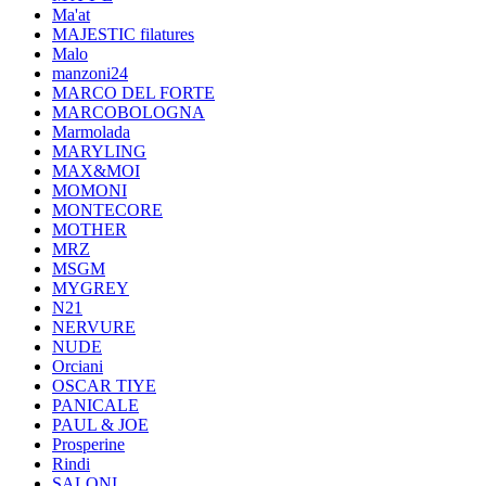
Ma'at
MAJESTIC filatures
Malo
manzoni24
MARCO DEL FORTE
MARCOBOLOGNA
Marmolada
MARYLING
MAX&MOI
MOMONI
MONTECORE
MOTHER
MRZ
MSGM
MYGREY
N21
NERVURE
NUDE
Orciani
OSCAR TIYE
PANICALE
PAUL & JOE
Prosperine
Rindi
SALONI