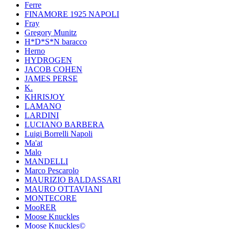
Ferre
FINAMORE 1925 NAPOLI
Fray
Gregory Munitz
H*D*S*N baracco
Herno
HYDROGEN
JACOB COHEN
JAMES PERSE
K.
KHRISJOY
LAMANO
LARDINI
LUCIANO BARBERA
Luigi Borrelli Napoli
Ma'at
Malo
MANDELLI
Marco Pescarolo
MAURIZIO BALDASSARI
MAURO OTTAVIANI
MONTECORE
MooRER
Moose Knuckles
Moose Knuckles©️