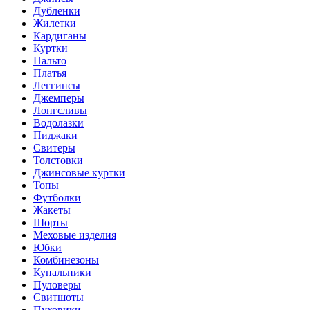
Дубленки
Жилетки
Кардиганы
Куртки
Пальто
Платья
Леггинсы
Джемперы
Лонгсливы
Водолазки
Пиджаки
Свитеры
Толстовки
Джинсовые куртки
Топы
Футболки
Жакеты
Шорты
Меховые изделия
Юбки
Комбинезоны
Купальники
Пуловеры
Свитшоты
Пуховики