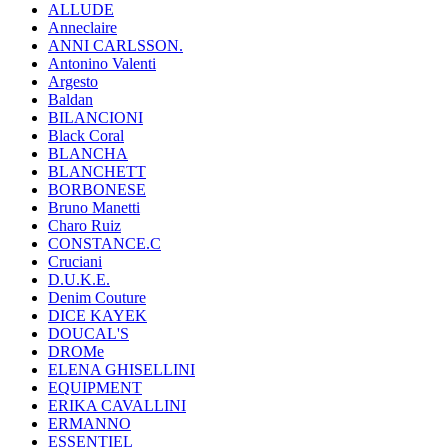
ALLUDE
Anneclaire
ANNI CARLSSON.
Antonino Valenti
Argesto
Baldan
BILANCIONI
Black Coral
BLANCHA
BLANCHETT
BORBONESE
Bruno Manetti
Charo Ruiz
CONSTANCE.C
Cruciani
D.U.K.E.
Denim Couture
DICE KAYEK
DOUCAL'S
DROMe
ELENA GHISELLINI
EQUIPMENT
ERIKA CAVALLINI
ERMANNO
ESSENTIEL