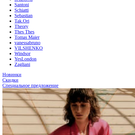
Santoni
Schiatti
Sebastian
Tak.Ori
Theory
Thes Thes
Tomas Maier
vanessabruno
VILSHENKO
Windsor
YesLondon
Zagliani
Новинки
Скидки
Специальное предложение