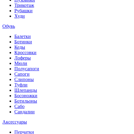
Трикотаж
Рубашки
Худи
Обувь
Балетки
Ботинки
Кеды
Кроссовки
Лоферы
Мюли
Полусапоги
Сапоги
Слипоны
Туфли
Шлепанцы
Босоножки
Ботильоны
Сабо
Сандалии
Аксессуары
Перчатки