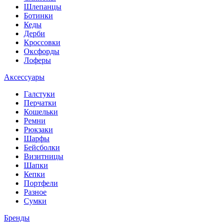
Шлепанцы
Ботинки
Кеды
Дерби
Кроссовки
Оксфорды
Лоферы
Аксессуары
Галстуки
Перчатки
Кошельки
Ремни
Рюкзаки
Шарфы
Бейсболки
Визитницы
Шапки
Кепки
Портфели
Разное
Сумки
Бренды